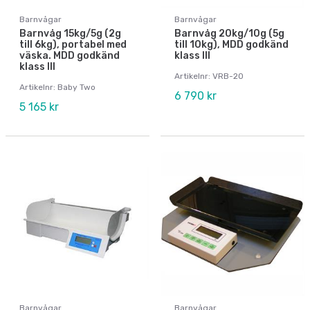
Barnvågar
Barnvågar
Barnvåg 15kg/5g (2g
Barnvåg 20kg/10g (5g
till 6kg), portabel med
till 10kg), MDD godkänd
väska. MDD godkänd
klass III
klass III
Artikelnr: VRB-20
Artikelnr: Baby Two
6 790 kr
5 165 kr
Barnvågar
Barnvågar