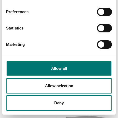
Preferences
Statistics
Marketing
Allow all
Bordsvågar
Bordsvågar
Bordsvåg Ohaus Valor
Bordsvåg Radwag WLC
7000, dubbeldisplay.
Allow selection
Finns i flera varianter
Finns i flera varianter
Pris från: 7 690 kr
Pris från: 6 870 kr
Deny