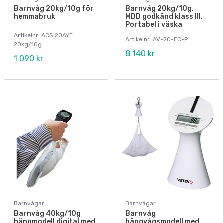
Barnvåg 20kg/10g för
Barnvåg 20kg/10g.
hemmabruk
MDD godkänd klass III.
Portabel i väska
Artikelnr: ACS 20AYE
Artikelnr: AV-20-EC-P
20kg/10g
8 140 kr
1 090 kr
Barnvågar
Barnvågar
Barnvåg 40kg/10g
Barnvåg
hängmodell digital med
hängvågsmodell med