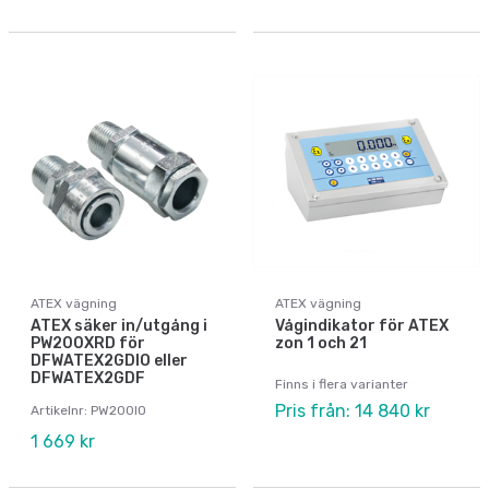
ATEX vägning
ATEX vägning
ATEX säker in/utgång i
Vågindikator för ATEX
PW200XRD för
zon 1 och 21
DFWATEX2GDIO eller
DFWATEX2GDF
Finns i flera varianter
Pris från: 14 840 kr
Artikelnr: PW200IO
1 669 kr