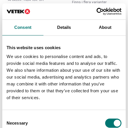
Finns i flera varianter
7 580 kr
Pris från: 7 140 kr
Consent
Details
About
This website uses cookies
We use cookies to personalise content and ads, to
provide social media features and to analyse our traffic.
We also share information about your use of our site with
our social media, advertising and analytics partners who
may combine it with other information that you’ve
provided to them or that they’ve collected from your use
Fordonsvågar
Bordsvågar
of their services.
Sportbilsvägning
Bordsvåg Ohaus
Ranger 3000
Finns i flera varianter
Finns i flera varianter
Consent
Pris från: 39 900 kr
Pris från: 6 690 kr
Necessary
Selection