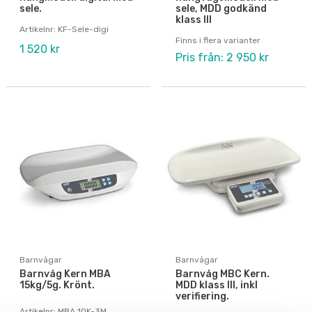
sele.
sele, MDD godkänd
klass III
Artikelnr: KF-Sele-digi
Finns i flera varianter
1 520 kr
Pris från: 2 950 kr
Barnvågar
Barnvågar
Barnvåg Kern MBA
Barnvåg MBC Kern.
15kg/5g. Krönt.
MDD klass III, inkl
verifiering.
Artikelnr: MBA 10K-3M