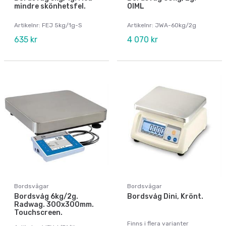
mindre skönhetsfel.
OIML
Artikelnr: FEJ 5kg/1g-S
Artikelnr: JWA-60kg/2g
635 kr
4 070 kr
Bordsvågar
Bordsvågar
Bordsvåg 6kg/2g.
Bordsvåg Dini, Krönt.
Radwag. 300x300mm.
Touchscreen.
Finns i flera varianter