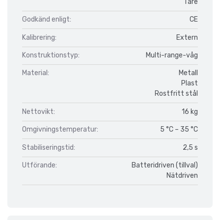
Tare
Godkänd enligt:
CE
Kalibrering:
Extern
Konstruktionstyp:
Multi-range-våg
Material:
Metall
Plast
Rostfritt stål
Nettovikt:
16 kg
Omgivningstemperatur:
5 °C – 35 °C
Stabiliseringstid:
2,5 s
Utförande:
Batteridriven (tillval)
Nätdriven