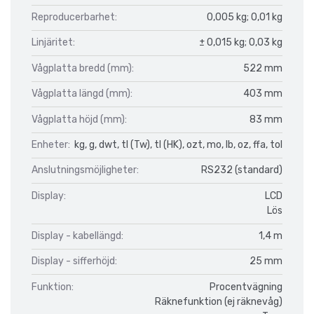
Reproducerbarhet:
0,005 kg; 0,01 kg
Linjäritet:
± 0,015 kg; 0,03 kg
Vågplatta bredd (mm):
522 mm
Vågplatta längd (mm):
403 mm
Vågplatta höjd (mm):
83 mm
Enheter:
kg, g, dwt, tl (Tw), tl (HK), ozt, mo, lb, oz, ffa, tol
Anslutningsmöjligheter:
RS232 (standard)
Display:
LCD
Lös
Display - kabellängd:
1,4 m
Display - sifferhöjd:
25 mm
Funktion:
Procentvägning
Räknefunktion (ej räknevåg)