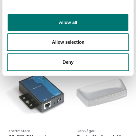
Programvara
RS-232/Bluetooth-
balansanslutning. För
adapter för trådlös
direkt överföring av
anslutning av Kern
balansdata till
vågar
Allow all
Windows-program
Artikelnr: YKI-02
Artikelnr: SCD-4.0
5 120 kr
Allow selection
3 690 kr
Deny
Kraftmätare
Golvvågar