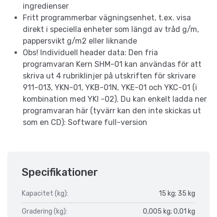
ingredienser
Fritt programmerbar vägningsenhet, t.ex. visa
direkt i speciella enheter som längd av tråd g/m,
pappersvikt g/m2 eller liknande
Obs! Individuell header data: Den fria
programvaran Kern SHM-01 kan användas för att
skriva ut 4 rubriklinjer på utskriften för skrivare
911-013, YKN-01, YKB-01N, YKE-01 och YKC-01 (i
kombination med YKI -02). Du kan enkelt ladda ner
programvaran här (tyvärr kan den inte skickas ut
som en CD): Software full-version
Specifikationer
Kapacitet (kg):
15 kg; 35 kg
Gradering (kg):
0,005 kg; 0,01 kg