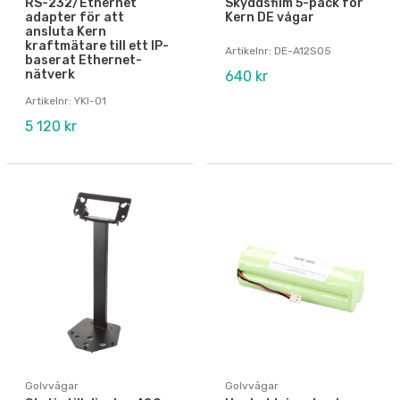
RS-232/Ethernet
Skyddsfilm 5-pack för
adapter för att
Kern DE vågar
ansluta Kern
kraftmätare till ett IP-
Artikelnr: DE-A12S05
baserat Ethernet-
nätverk
640 kr
Artikelnr: YKI-01
5 120 kr
Golvvågar
Golvvågar