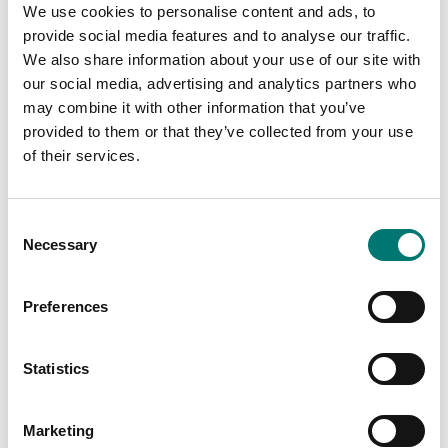
We use cookies to personalise content and ads, to
provide social media features and to analyse our traffic.
Balkvågar
Precisionsvågar
We also share information about your use of our site with
Matrix nålprinter för
Matrix nålprinter Kern
Kern vågar med
106×158×40 mm
our social media, advertising and analytics partners who
datainterface RS232
may combine it with other information that you’ve
Artikelnr: YKN-01
Artikelnr: 911-013
provided to them or that they’ve collected from your use
4 990 kr
6 080 kr
of their services.
Consent
Necessary
Selection
Preferences
Statistics
Marketing
Mätinstrument
Precisionsvågar