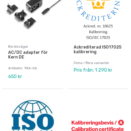
Bordsvågar
Ackrediterad ISO17025
kalibrering
AC/DC adapter för
Kern DE
Finns i flera varianter
Artikelnr: YKA-06
Pris från: 1 290 kr
650 kr