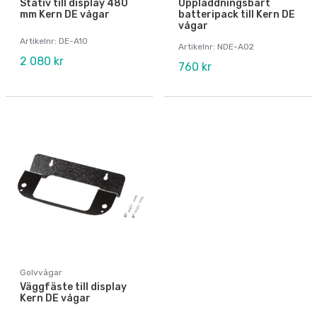
Stativ till display 480
Uppladdningsbart
mm Kern DE vågar
batteripack till Kern DE
vågar
Artikelnr: DE-A10
Artikelnr: NDE-A02
2 080 kr
760 kr
Golvvågar
Väggfäste till display
Kern DE vågar