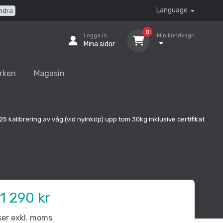
Language
ndra
0
Logga in
Min kundvagn
Mina sidor
rken
Magasin
5 kalibrering av våg (vid nyinköp) upp tom 30kg inklusive certifikat
1 290 kr
iser exkl. moms