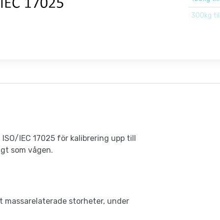
300kg ti
SO/IEC 17025 för kalibrering upp till
digt som vågen.
 massarelaterade storheter, under