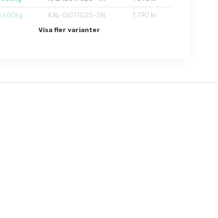
ll 600kg
KAL-ISO17025-5N
1 790 kr
Visa fler varianter