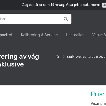
Jag beställer som
företag
. Visar priser exkl. moms.
Ä
pacitet
Kalibrering & Service
Lastceller
Varumä
ering av våg
Start
Ackrediterad ISO1702
nklusive
Pris:
Visar pr