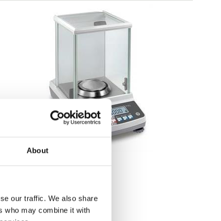
About
Analysvågar
Analysvåg Kern ACS, ACJ
Finns i flera varianter
se our traffic. We also share
Pris från: 17 990 kr
ers who may combine it with