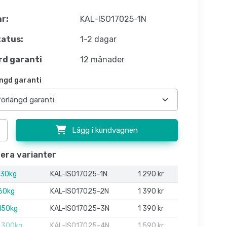
nr:
KAL-ISO17025-1N
atus:
1-2 dagar
d garanti
12 månader
ngd garanti
Lägg i kundvagnen
flera varianter
 30kg
KAL-ISO17025-1N
1 290 kr
 60kg
KAL-ISO17025-2N
1 390 kr
 150kg
KAL-ISO17025-3N
1 390 kr
l 300kg
KAL-ISO17025-4N
1 590 kr