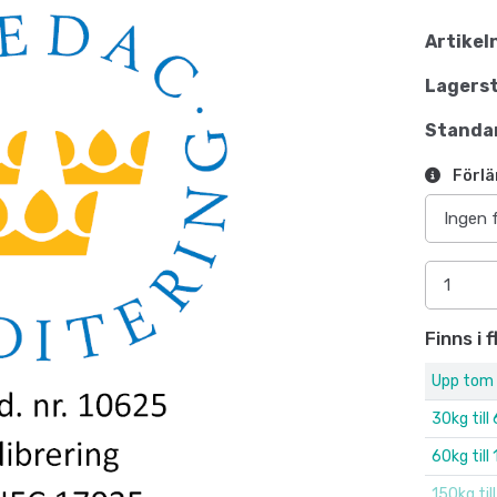
Artikel
Lagerst
Standar
Förlä
Finns i 
Upp tom
30kg till
60kg till
150kg til