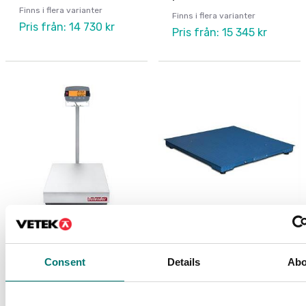
Finns i flera varianter
Finns i flera varianter
Pris från: 14 730 kr
Pris från: 15 345 kr
Digitala vågar
Golvvågar
Golvvåg Ohaus
Golvvågsplatta FL
Defender 3000. Med
Consent
Details
Abo
pelare.
Finns i flera varianter
Finns i flera varianter
Pris från: 13 999 kr
Pris från: 14 070 kr