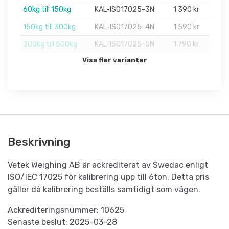
60kg till 150kg
KAL-ISO17025-3N
1 390 kr
150kg till 300kg
KAL-ISO17025-4N
1 590 kr
300kg till 600kg
KAL-ISO17025-5N
1 790 kr
Visa fler varianter
Beskrivning
Vetek Weighing AB är ackrediterat av Swedac enligt
ISO/IEC 17025 för kalibrering upp till 6ton. Detta pris
gäller då kalibrering beställs samtidigt som vågen.
Ackrediteringsnummer: 10625
Senaste beslut: 2025-03-28