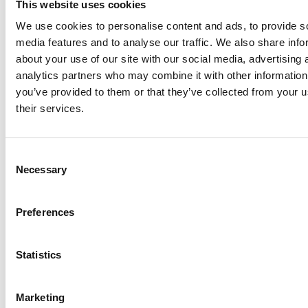
This website uses cookies
We use cookies to personalise content and ads, to provide s
media features and to analyse our traffic. We also share info
about your use of our site with our social media, advertising 
analytics partners who may combine it with other information
you’ve provided to them or that they’ve collected from your u
their services.
Consent
Necessary
Selection
Golvvågar
ATEX vägning
Golvvågsplatta
Golvvågsplattform C6
Preferences
lågprofil FLP
helt i rostfritt AISI 304
IP67
Finns i flera varianter
Finns i flera varianter
Statistics
Pris från: 22 759 kr
Pris från: 69 729 kr
Marketing