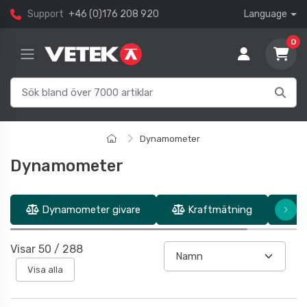
Support
+46 (0)176 208 920
Language
0
Dynamometer
Dynamometer
Dynamometer givare
Kraftmätning
Ti
Visar
50
/
288
Visa alla