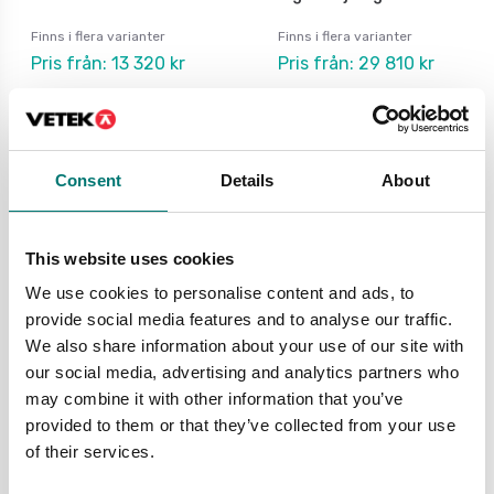
Finns i flera varianter
Finns i flera varianter
Pris från: 13 320 kr
Pris från: 29 810 kr
Consent
Details
About
This website uses cookies
We use cookies to personalise content and ads, to
provide social media features and to analyse our traffic.
We also share information about your use of our site with
our social media, advertising and analytics partners who
Dynamometer
Dynamometer
may combine it with other information that you’ve
Kraftgivare K25 med
Kraftgivare M12 Scaime
överbelastningsskydd
rostfri
provided to them or that they’ve collected from your use
som tillval
of their services.
Finns i flera varianter
Finns i flera varianter
Pris från: 11 750 kr