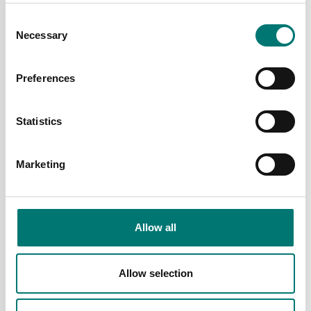
Pris från: 12 340 kr
Consent
Necessary
Selection
Preferences
Statistics
Marketing
Dynamometer
Dynamometer
Kraftgivare microTC4,
Kraftgivare microTC4.
Allow all
rostfritt stål.
Rostfritt stål. Med
intern förstärkare.
Finns i flera varianter
Finns i flera varianter
Allow selection
Pris från: 6 110 kr
Pris från: 9 650 kr