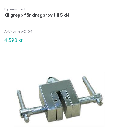
Dynamometer
Kil grepp för dragprov till 5 kN
Artikelnr: AC-04
4 390 kr