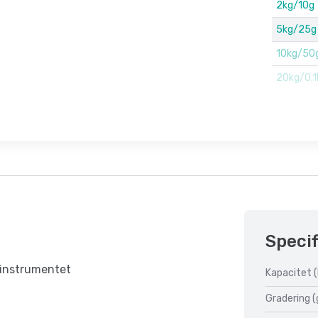
2kg/10g
5kg/25g
10kg/50
20kg/0,1
Specif
v instrumentet
Kapacitet (
Gradering (