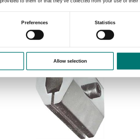
 provided to them or that they’ve collected from your use of their
Bred klämma "snabbfäste" för drag och brottstest
till 500 N
Preferences
Statistics
Artikelnr: AC-22
1 860 kr
Allow selection