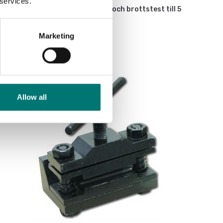
 services.
En gripklämma för spännings och brottstest till 5
kN, 2 st
Marketing
Artikelnr: AC-13
980 kr
Allow all