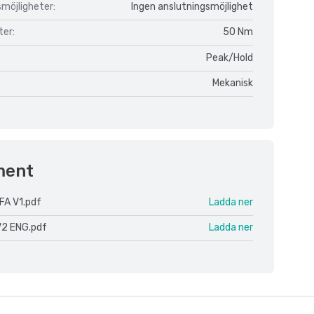
möjligheter:
Ingen anslutningsmöjlighet
er:
50 Nm
Peak/Hold
Mekanisk
ment
FA V1.pdf
Ladda ner
V2 ENG.pdf
Ladda ner