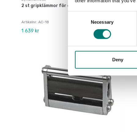
other information that you’ve
2 st gripklämmor för dragtest till 5 kN, 2 st
Consent
Necessary
Selection
Artikelnr: AC-18
1 639 kr
Deny