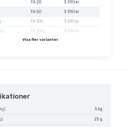
FA 20
3 390 kr
FA 50
3 390 kr
g
FA 100
3 390 kr
kg
FA 200
3 390 kr
Visa fler varianter
ikationer
kg):
5 kg
g):
25 g