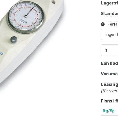
Lagerst
Standar
Förlä
Ean kod
Varumä
Leasing
(för sve
Finns i 
1kg/5g