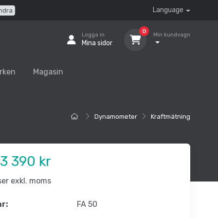
Language
ndra
0
Logga in
Min kundvagn
Mina sidor
rken
Magasin
Dynamometer
Kraftmätning
3 390 kr
iser exkl. moms
nr:
FA 50