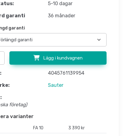
atus:
5-10 dagar
d garanti
36 månader
ngd garanti
Lägg i kundvagnen
:
4045761139954
rke:
Sauter
:
nska företag)
flera varianter
FA 10
3 390 kr