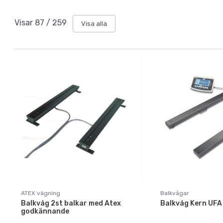
Visar
87
/
259
Visa alla
ATEX vägning
Balkvågar
Balkvåg 2st balkar med Atex
Balkvåg Kern UFA
godkännande