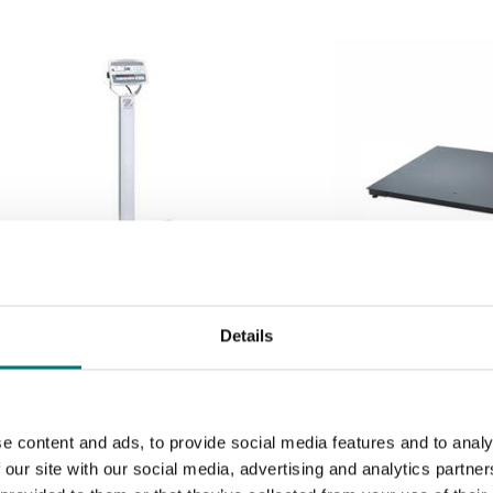
Details
Golvvågar
Golvvågar
Defender 5000 D52XW Ohaus.
Golvvåg Defende
Med pelare.
Finns i flera varianter
Finns i flera varianter
e content and ads, to provide social media features and to analy
Pris från: 26 390 kr
Pris från: 40 910
 our site with our social media, advertising and analytics partn