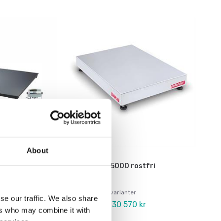
About
Vågplattor
r 5000 Ohaus
Defender 5000 rostfri
vågplatta
Finns i flera varianter
se our traffic. We also share
 kr
Pris från: 30 570 kr
ers who may combine it with