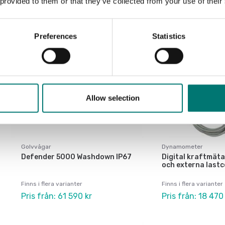
 provided to them or that they’ve collected from your use of their
Preferences
Statistics
Allow selection
Golvvågar
Dynamometer
Defender 5000 Washdown IP67
Digital kraftmät
och externa lastc
Finns i flera varianter
Finns i flera varianter
Pris från: 61 590 kr
Pris från: 18 470