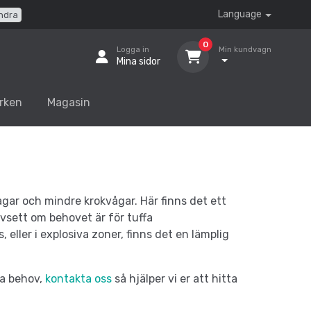
Language
ndra
0
Logga in
Min kundvagn
Mina sidor
rken
Magasin
gar och mindre krokvågar. Här finns det ett
avsett om behovet är för tuffa
 eller i explosiva zoner, finns det en lämplig
ra behov,
kontakta oss
så hjälper vi er att hitta