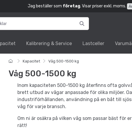
Jag beställer som
företag
. Visar priser exkl. moms.
Ä
pacitet
Kalibrering & Service
Lastceller
Varumä
Kapacitet
Våg 500-1500 kg
Våg 500-1500 kg
Inom kapaciteten 500-1500 kg återfinns ofta golvvå
brett utbud av vågar anpassade för olika miljöer. O
industriförhållanden, användning på en båt till sjöss,
våg för varje bransch.
Om ni är osäkra på vilken våg som passar bäst för e
rätt!