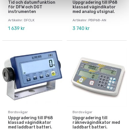
Tid och datumfunktion
Uppgradering till IP68
för DFW och DGT
klassad vågindikator
instrumenten
med analog utsignal.
Artikelnr: DFCLK
Artikelnr: PBIP68-AN
1 639 kr
3 740 kr
Bordsvågar
Bordsvågar
Uppgradering till IP68
Uppgradering till
klassad vågindikator
räknevågindikator med
med laddbart batteri.
laddbart batteri.