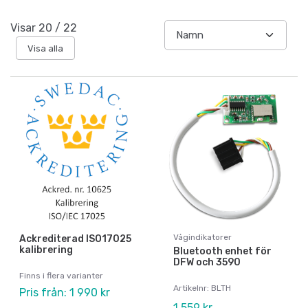
Visar
20
/
22
Visa alla
Vågindikatorer
Ackrediterad ISO17025
kalibrering
Bluetooth enhet för
DFW och 3590
Finns i flera varianter
Artikelnr: BLTH
Pris från: 1 990 kr
1 559 kr