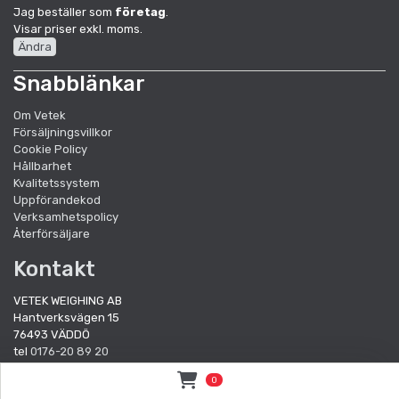
Jag beställer som
företag
.
Visar priser exkl. moms.
Ändra
Snabblänkar
Om Vetek
Försäljningsvillkor
Cookie Policy
Hållbarhet
Kvalitetssystem
Uppförandekod
Verksamhetspolicy
Återförsäljare
Kontakt
VETEK WEIGHING AB
Hantverksvägen 15
76493 VÄDDÖ
tel
0176-20 89 20
e-mail:
info@vetek.se
/
order@vetek.se
0