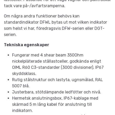
tack vare på-/avfartsramperna.
Om några andra funktioner behövs kan
standardindikator DFWL bytas ut mot vilken indikator
som helst vi har, föredragsvis DFW-serien eller DGT-
serien.
Tekniska egenskaper
Fungerar med 4 shear beam 350Ohm
nickelpläterade stållastceller, godkända enligt
OIML R60 C3-standarder (3000 divisioner), IP67
skyddsklass.
Rutig stålstruktur och lastyta, ugnsmålad, RAL
5007 blå.
Justerbara, stötdämpande ledfötter och nivå.
Hermetsk anslutningsbox, IP67-kablage med
skärmad 5 m lång kabel för anslutning till
indikatorn.