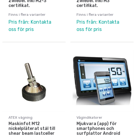
Zwiebel. Inkl M2-3
Zwiebel. Inkl M3
certifikat.
certifikat.
Finns i flera varianter
Finns i flera varianter
Pris från: Kontakta
Pris från: Kontakta
oss för pris
oss för pris
ATEX vägning
Vågindikatorer
Maskinfot M12
Mjukvara (app) för
nickelpläterat stål till
smartphones och
shear beam lastceller
surfplattor Android