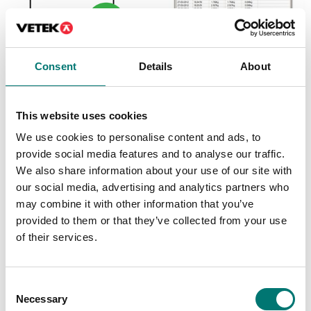
Consent
Details
About
Vågindikatorer
Märkning (etikett) samt
kompabilitetsberäknin
PC program för logging
g för EG verifiering
etc
This website uses cookies
Artikelnr: KCEM
Artikelnr: Weimonitor
1 719 kr
We use cookies to personalise content and ads, to
5 290 kr
provide social media features and to analyse our traffic.
We also share information about your use of our site with
our social media, advertising and analytics partners who
may combine it with other information that you’ve
provided to them or that they’ve collected from your use
of their services.
Consent
Necessary
Selection