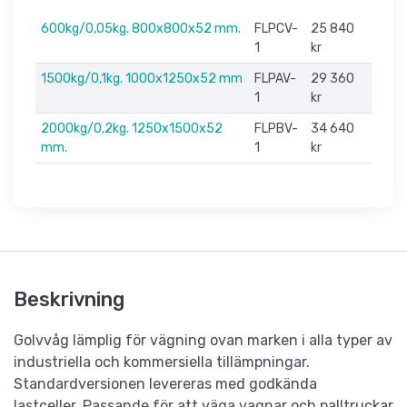
600kg/0,05kg. 800x800x52 mm.
FLPCV-
25 840
1
kr
1500kg/0,1kg. 1000x1250x52 mm
FLPAV-
29 360
1
kr
2000kg/0,2kg. 1250x1500x52
FLPBV-
34 640
mm.
1
kr
Beskrivning
Golvvåg lämplig för vägning ovan marken i alla typer av
industriella och kommersiella tillämpningar.
Standardversionen levereras med godkända
lastceller. Passande för att väga vagnar och palltruckar