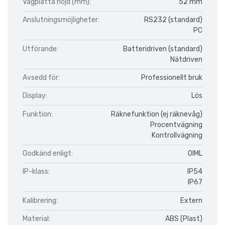
Vågplatta höjd (mm):
52 mm
Anslutningsmöjligheter:
RS232 (standard)
PC
Utförande:
Batteridriven (standard)
Nätdriven
Avsedd för:
Professionellt bruk
Display:
Lös
Funktion:
Räknefunktion (ej räknevåg)
Procentvägning
Kontrollvägning
Godkänd enligt:
OIML
IP-klass:
IP54
IP67
Kalibrering:
Extern
Material:
ABS (Plast)