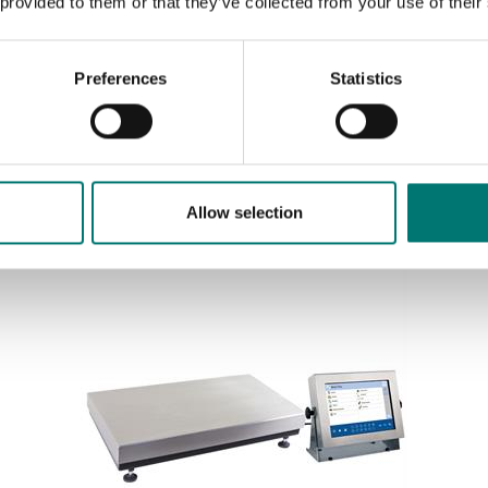
 provided to them or that they’ve collected from your use of their
Preferences
Statistics
Dynamometer
Dynamometer 6,5ton/1kg trådlös bluetooth
Artikelnr: BLD6T5
21 890 kr
Allow selection