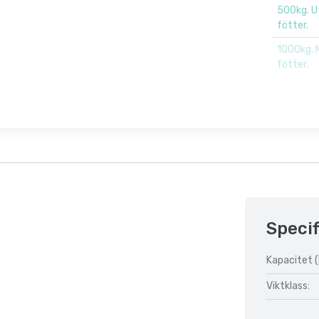
500kg. U
fötter.
1000kg. 
fötter.
Specif
Kapacitet (
Viktklass: