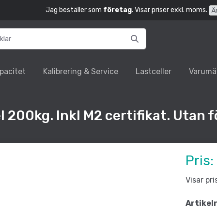
Jag beställer som
företag
. Visar priser exkl. moms.
Ä
pacitet
Kalibrering & Service
Lastceller
Varumä
l 200kg. Inkl M2 certifikat. Utan f
Pris:
Visar pr
Artikel