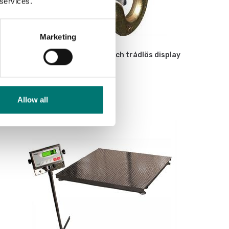
 services.
Marketing
Dynamometer
Dynamometer IP67 med krok och trådlös display
Finns i flera varianter
Pris från: 9 990 kr
Allow all