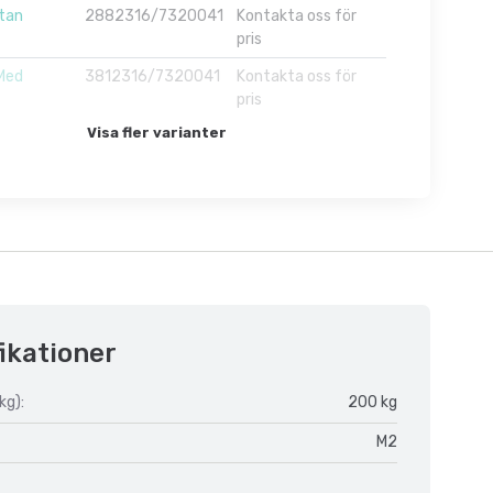
tan
2882316/7320041
Kontakta oss för
pris
Med
3812316/7320041
Kontakta oss för
pris
Visa fler varianter
ikationer
kg):
200 kg
M2