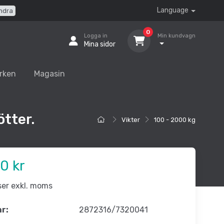
Language
ndra
0
Logga in
Min kundvagn
Mina sidor
rken
Magasin
ötter.
Vikter
100 - 2000 kg
0 kr
iser exkl. moms
nr:
2872316/7320041