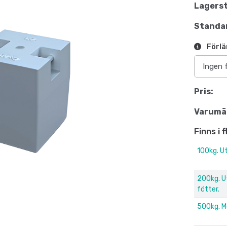
Lagerst
Standar
Förlä
Pris:
Varumä
Finns i 
100kg. Ut
200kg. U
fötter.
500kg. M