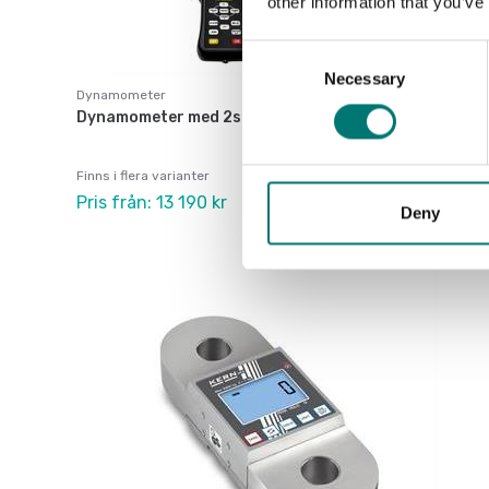
other information that you’ve
Consent
Necessary
Selection
Dynamometer
Dynamometer med 2st schakel och trådlös display
Finns i flera varianter
Pris från: 13 190 kr
Deny