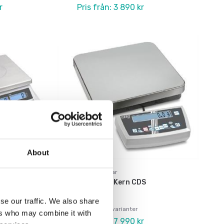
r
Pris från: 3 890 kr
About
Digitala vågar
rn
Räknevåg Kern CDS
se our traffic. We also share
Finns i flera varianter
ers who may combine it with
kr
Pris från: 7 990 kr