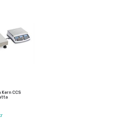
 Kern CCS
atta
kr