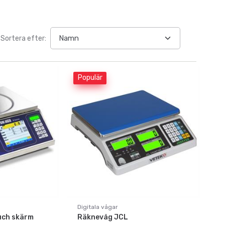
Sortera efter:
Populär
Digitala vågar
uch skärm
Räknevåg JCL