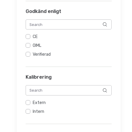
Godkänd enligt
CE
OIML
Verifierad
Kalibrering
Extern
Intern