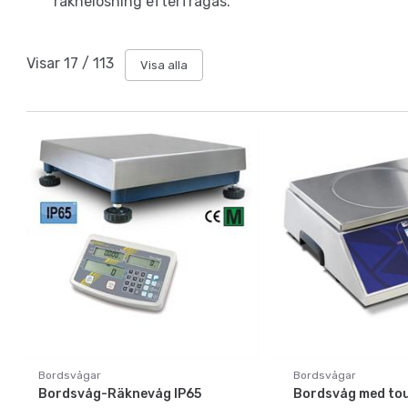
räknelösning efterfrågas.
Visar
17
/
113
Visa alla
Bordsvågar
Bordsvågar
Bordsvåg-Räknevåg IP65
Bordsvåg med to