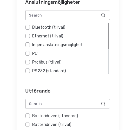
Anslutningsmöjligheter
Bluetooth (tillval)
Ethernet (tillval)
Ingen anslutningsmöjlighet
PC
Profibus (tillval)
RS232 (standard)
RS232 (tillval)
RS485 (tillval)
Utförande
USB (standard)
USB (tillval)
WiFi (tillval)
Batteridriven (standard)
Batteridriven (tillval)