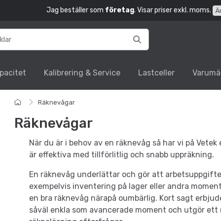
Jag beställer som
företag
. Visar priser exkl. moms.
Ä
pacitet
Kalibrering & Service
Lastceller
Varumä
Räknevågar
Räknevågar
När du är i behov av en räknevåg så har vi på Vetek 
är effektiva med tillförlitlig och snabb uppräkning.
En räknevåg underlättar och gör att arbetsuppgifter
exempelvis inventering på lager eller andra moment 
en bra räknevåg närapå oumbärlig. Kort sagt erbjud
såväl enkla som avancerade moment och utgör ett m