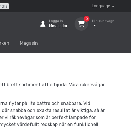
Language
ndra
0
Logga in
Min kundvagn
Mina sidor
rken
Magasin
ett brett sortiment att erbjuda. Våra räknevågar
na flyter på lite bättre och snabbare. Vid
där snabba och exakta resultat är viktiga, så är
er vi räknevågar som är perfekt lämpade för
ycket värdefullt redskap när en funktionell