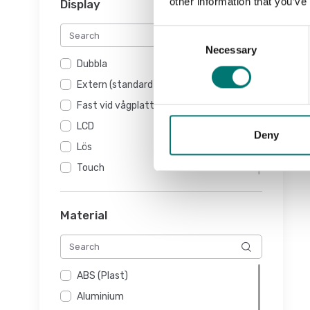
other information that you’ve
Display
Tare
Consent
Toleransvägning
Necessary
Selection
Dubbla
Extern (standard eller tillval)
Fast vid vågplatta
LCD
Deny
Lös
Touch
Material
ABS (Plast)
Aluminium