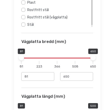
Plast
Rostfritt stål
Rostfritt stål (vågplatta)
Stål
Vågplatta bredd (mm)
81
650
81
223
366
508
650
Vågplatta längd (mm)
81
500