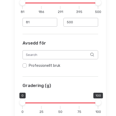
81
186
291
395
500
Avsedd för
Professionellt bruk
Gradering (g)
0
100
0
25
50
75
100