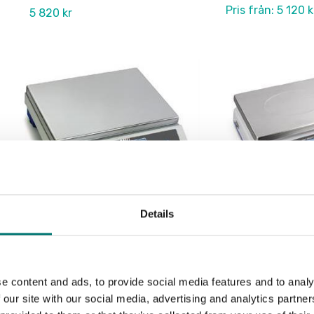
Pris från: 5 120 k
5 820 kr
Details
Digitala vågar
Digitala vågar
Räknevåg CKE Kern
Räknevåg CPE Ke
e content and ads, to provide social media features and to analy
Finns i flera varianter
Finns i flera varianter
 our site with our social media, advertising and analytics partn
Pris från: 5 160 kr
Pris från: 3 490 