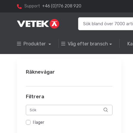
Support
+46 (0)176 208 920
Produkter
Våg efter bransch
Ka
Räknevågar
Filtrera
I lager