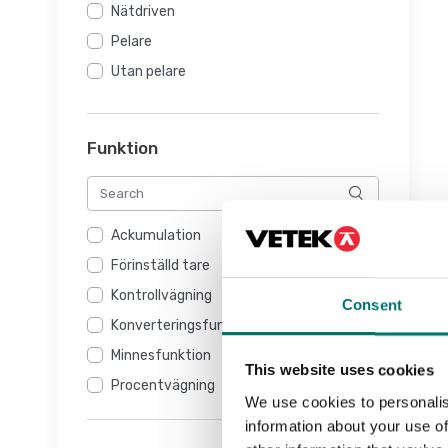
Nätdriven
Pelare
Utan pelare
Funktion
Ackumulation
Förinställd tare
Kontrollvägning
Consent
Konverteringsfunktion
Minnesfunktion
This website uses cookies
Procentvägning
We use cookies to personalis
Räknefunktion (ej räknevåg)
information about your use of
Räknevåg