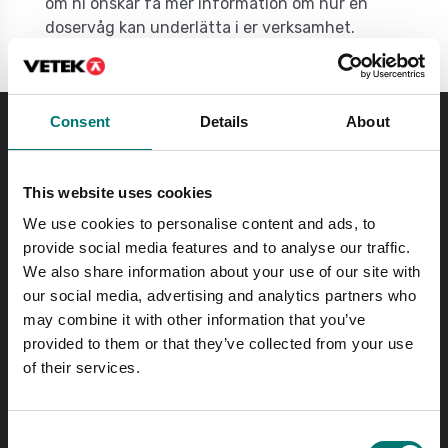
om ni önskar få mer information om hur en
doservåg kan underlätta i er verksamhet.
Consent
Details
About
Beställ innan kl 11.00 så skickar vi samma dag! Gäller
lagerförda standardprodukter.
This website uses cookies
Fri frakt på onlinebetald order över 2000kr exkl. moms.
We use cookies to personalise content and ads, to
provide social media features and to analyse our traffic.
Snabba svar
We also share information about your use of our site with
Skicka frågor med e-post till
info@vetek.se
our social media, advertising and analytics partners who
may combine it with other information that you’ve
Ring till oss! 0176-20 89 20
provided to them or that they’ve collected from your use
Öppettider 7-16 vardagar
of their services.
In English?
Consent
Visit our international site
vetek.com