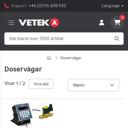
Support
+46 (0)176 208 920
Language
0
Doservågar
Doservågar
Visar
1
/
2
Visa alla