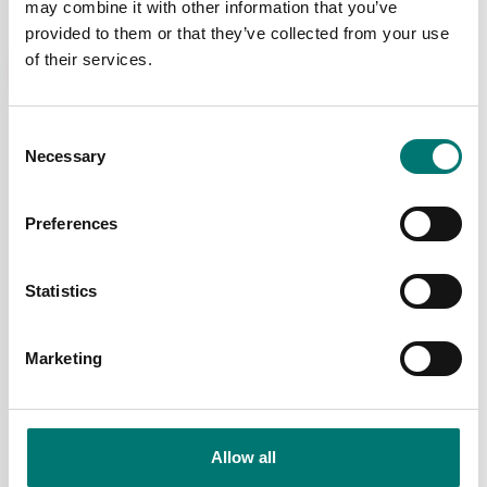
may combine it with other information that you’ve
provided to them or that they’ve collected from your use
Kampanj
of their services.
- 544 kr
Consent
Necessary
Selection
Preferences
Fiskevågar
Fiskevågar
Statistics
Hängvåg, laddbart
Hängvåg digital Salter
batteri, dubbeldisplay.
10kg/10g
Finns i flera varianter
Artikelnr: ElectroSamson
Marketing
Pris från: 1 271 kr
1 490 kr
Allow all