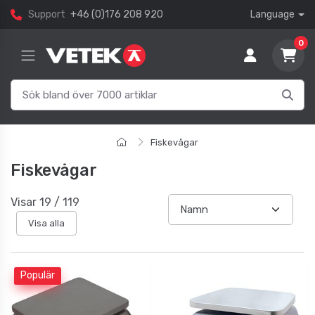
Support
+46 (0)176 208 920
Language
0
Fiskevågar
Fiskevågar
Visar
19
/
119
Visa alla
Populär