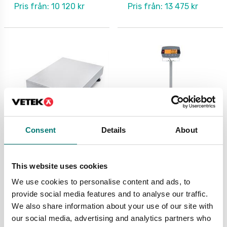
Pris från: 10 120 kr
Pris från: 13 475 kr
Consent
Details
About
Digitala vågar
Digitala vågar
Golvvåg Ohaus
Golvvåg Ohaus
This website uses cookies
Defender 3000
Defender 3000. Med
pelare.
We use cookies to personalise content and ads, to
Finns i flera varianter
provide social media features and to analyse our traffic.
Finns i flera varianter
Pris från: 7 890 kr
We also share information about your use of our site with
Pris från: 7 890 kr
our social media, advertising and analytics partners who