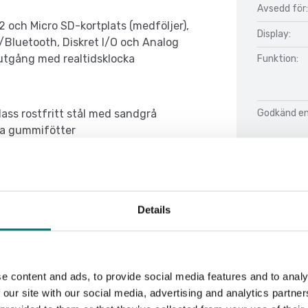
Avsedd för:
 och Micro SD-kortplats (medföljer),
Display:
luetooth, Diskret I/O och Analog
autgång med realtidsklocka
Funktion:
Godkänd enl
klass rostfritt stål med sandgrå
ara gummifötter
IP-klass:
t intervall 15 000d/3000 (25000d/5000d
Kalibrering:
ntrollvägssymboler med valbar drift och
Details
Material:
lbara operativ språk, valbart miljö och
atorer för överbelastning/underbelastning,
k dimdisplay, automatisk avstängning,
e content and ads, to provide social media features and to analy
 our site with our social media, advertising and analytics partn
Doku