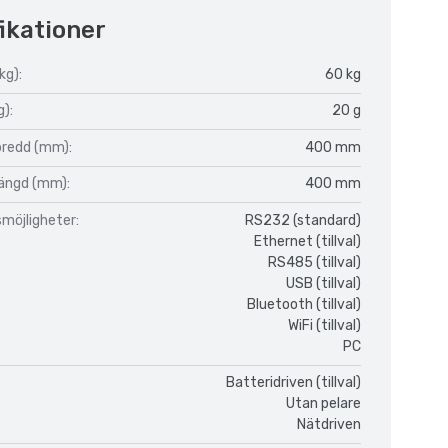
ikationer
kg):
60 kg
g):
20 g
bredd (mm):
400 mm
längd (mm):
400 mm
möjligheter:
RS232 (standard)
Ethernet (tillval)
RS485 (tillval)
USB (tillval)
Bluetooth (tillval)
WiFi (tillval)
PC
Batteridriven (tillval)
Utan pelare
Nätdriven