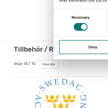
other information that you’ve
Consent
Necessary
Selection
Deny
Tillbehör / Reservdelar
Visar
14
/
15
Visa alla