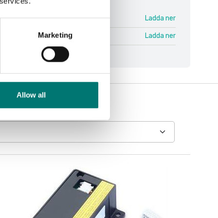
 services.
TD52 V1.pdf
Ladda ner
Marketing
icators TD52 V3 ENG.pdf
Ladda ner
Allow all