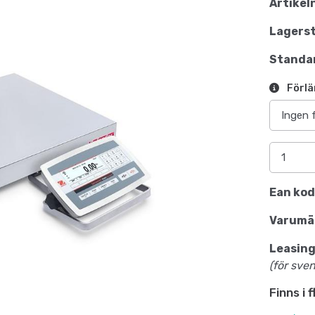
Artikel
Lagerst
Standar
Förlä
Ean kod
Varumä
Leasing
(för sve
Finns i 