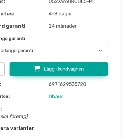
nr:
D52XW60RQDL5-M
atus:
4-8 dagar
d garanti
24 månader
ngd garanti
Lägg i kundvagnen
:
6971629535720
rke:
Ohaus
:
nska företag)
flera varianter