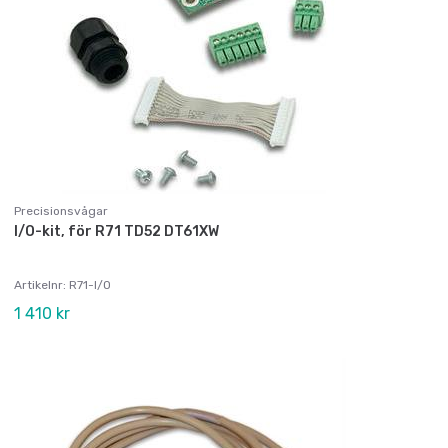
Precisionsvågar
I/O-kit, för R71 TD52 DT61XW
Artikelnr: R71-I/O
1 410 kr