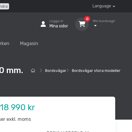
Language
ndra
0
Logga in
Min kundvagn
Mina sidor
rken
Magasin
00 mm.
Bordsvågar
Bordsvågar stora modeller
18 990 kr
iser exkl. moms