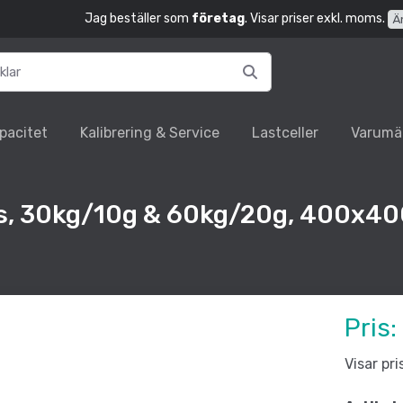
Jag beställer som
företag
. Visar priser exkl. moms.
Ä
pacitet
Kalibrering & Service
Lastceller
Varumä
, 30kg/10g & 60kg/20g, 400x4
Pris:
Visar pr