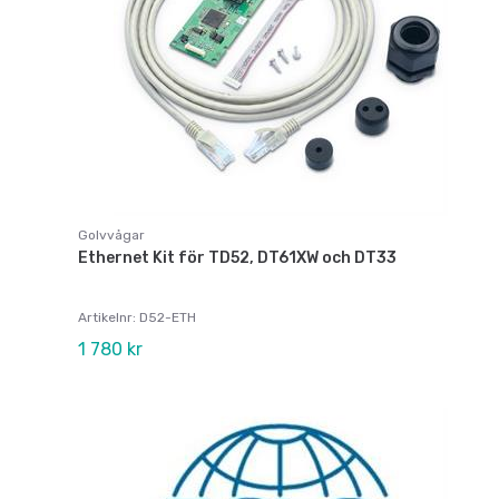
Golvvågar
Ethernet Kit för TD52, DT61XW och DT33
Artikelnr: D52-ETH
1 780 kr