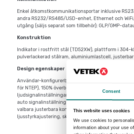
Enkel åtkomstkommunikationsportar inklusive RS232
andra RS232/RS485/USD-enhet, Ethernet och WiFi/B
utgång (säljs separat som tillbehör); GLP/GMP-dat
Konstruktion
Indikator i rostfritt stål (TD52XW), plattform i 304-
pulverlackerad stålram, aluminiumlastcell, justerb
Design egenskaper
Användar-konfigurerbar upplösning upp till dubbel
för NTEP), 150% överbelastningskapacitetsskydd, ko
Consent
ljudsignalinställningar, menyslåsomkopplare, flera va
auto signalinställningar, stabilitetsindikator, indik
valbara justerbara kontrastinställningar, automatis
This website uses cookies
ljusstyrkajustering, skärmsläckare, auto tare.
We use cookies to personalis
information about your use of