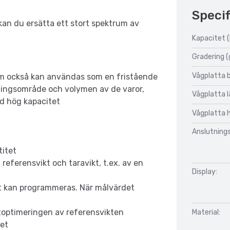
Specif
n du ersätta ett stort spektrum av
Kapacitet (
Gradering (
Vågplatta 
m också kan användas som en fristående
gningsområde och volymen av de varor,
Vågplatta 
d hög kapacitet
Vågplatta 
Anslutnings
titet
 referensvikt och taravikt, t.ex. av en
Display:
ikt kan programmeras. När målvärdet
toptimeringen av referensvikten
Material:
det