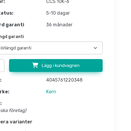
nr:
CCS 10K-6
atus:
5-10 dagar
d garanti
36 månader
ngd garanti
Lägg i kundvagnen
:
4045761220348
rke:
Kern
:
nska företag)
flera varianter