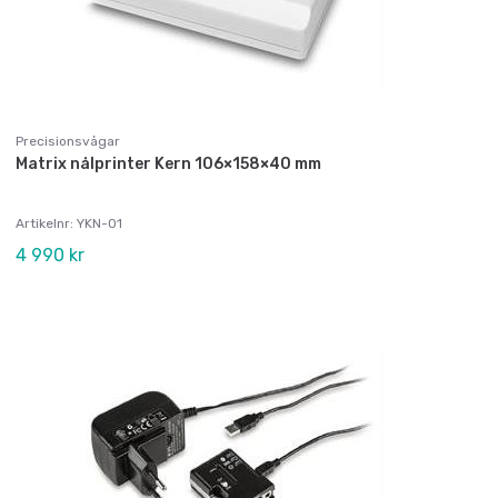
Precisionsvågar
Matrix nålprinter Kern 106×158×40 mm
Artikelnr: YKN-01
4 990 kr