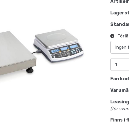
Artikel
Lagerst
Standar
Förlä
Ean kod
Varumä
Leasing
(för sve
Finns i 