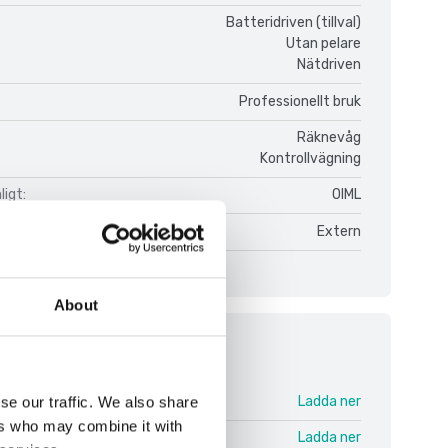
Batteridriven (tillval)
Utan pelare
Nätdriven
Professionellt bruk
Räknevåg
Kontrollvägning
igt:
OIML
Extern
About
ment
CCS V2.pdf
Ladda ner
se our traffic. We also share
ers who may combine it with
 CCS V2 ENG.pdf
Ladda ner