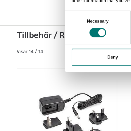
other information that you’ve
Consent
Necessary
Selection
Tillbehör / Reservdelar
Visar
14
/
14
Deny