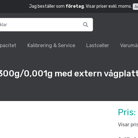
Jag beställer som
företag
. Visar priser exkl. moms.
Ä
pacitet
Kalibrering & Service
Lastceller
Varumä
00g/0,001g med extern vågplatt
Pris:
Visar pr