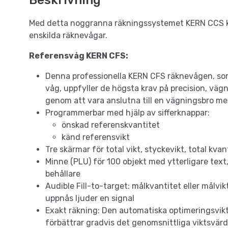
Beskrivning
Med detta noggranna räkningssystemet KERN CCS ka
enskilda räknevågar.
Referensvåg KERN CFS:
Denna professionella KERN CFS räknevågen, so
våg, uppfyller de högsta krav på precision, vä
genom att vara anslutna till en vägningsbro me
Programmerbar med hjälp av sifferknappar:
önskad referenskvantitet
känd referensvikt
Tre skärmar för total vikt, styckevikt, total kvan
Minne (PLU) för 100 objekt med ytterligare text,
behållare
Audible Fill-to-target: målkvantitet eller målv
uppnås ljuder en signal
Exakt räkning: Den automatiska optimeringsvik
förbättrar gradvis det genomsnittliga viktsvär