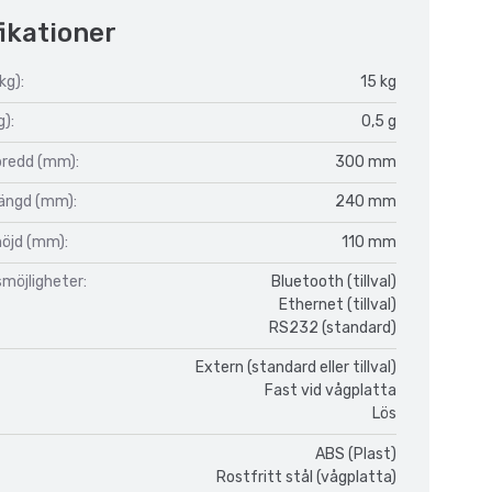
ikationer
kg):
15 kg
g):
0,5 g
bredd (mm):
300 mm
längd (mm):
240 mm
höjd (mm):
110 mm
möjligheter:
Bluetooth (tillval)
Ethernet (tillval)
RS232 (standard)
Extern (standard eller tillval)
Fast vid vågplatta
Lös
ABS (Plast)
Rostfritt stål (vågplatta)