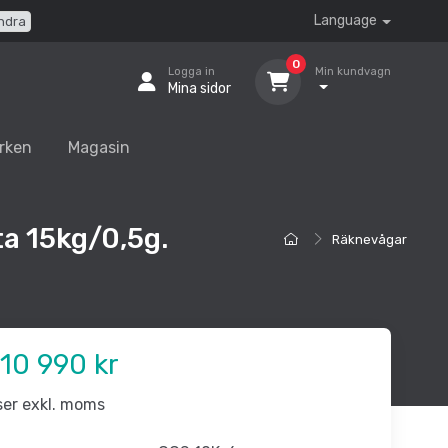
Language
ndra
0
Logga in
Min kundvagn
Mina sidor
rken
Magasin
a 15kg/0,5g.
Räknevågar
10 990 kr
iser exkl. moms