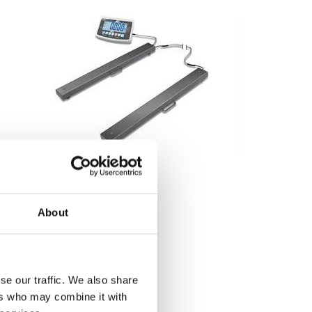
Balkvågar
About
Balkvåg Kern UFA
Finns i flera varianter
Pris från: 18 990 kr
se our traffic. We also share
ers who may combine it with