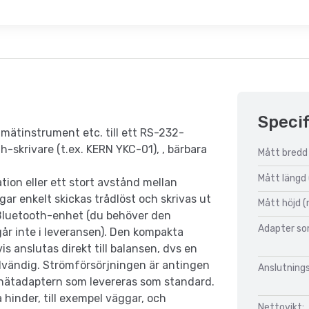
Specif
 mätinstrument etc. till ett RS-232-
h-skrivare (t.ex. KERN YKC-01), , bärbara
Mått bredd
Mått längd
tion eller ett stort avstånd mellan
ar enkelt skickas trådlöst och skrivas ut
Mått höjd 
n Bluetooth-enhet (du behöver den
Adapter so
år inte i leveransen). Den kompakta
s anslutas direkt till balansen, dvs en
ödvändig. Strömförsörjningen är antingen
Anslutnings
nätadaptern som levereras som standard.
 hinder, till exempel väggar, och
Nettovikt: