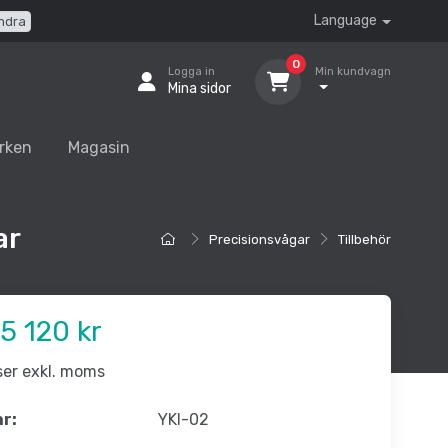
Language
ndra
0
Logga in
Min kundvagn
Mina sidor
rken
Magasin
ar
Precisionsvågar
Tillbehör
5 120 kr
iser exkl. moms
nr:
YKI-02