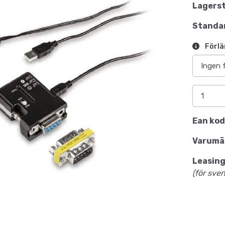
Lagerst
Standar
Förlä
Ean kod
Varumä
Leasing
(för sve