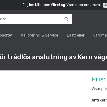
Jag beställer som
företag
. Visar priser exkl. moms.
Ä
pacitet
Kalibrering & Service
Lastceller
Varumä
r trådlös anslutning av Kern våg
Pris:
Visar pr
Artikel