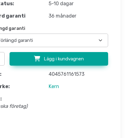
atus:
5-10 dagar
d garanti
36 månader
ngd garanti
Lägg i kundvagnen
:
4045761161573
rke:
Kern
:
nska företag)