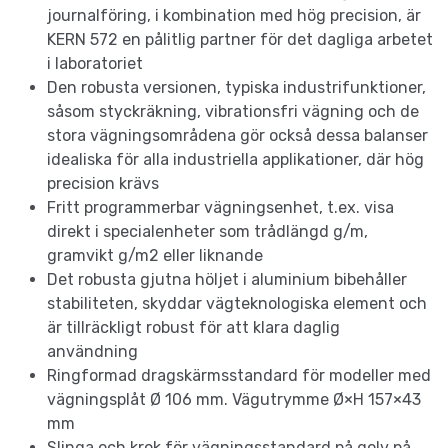
journalföring, i kombination med hög precision, är
KERN 572 en pålitlig partner för det dagliga arbetet
i laboratoriet
Den robusta versionen, typiska industrifunktioner,
såsom styckräkning, vibrationsfri vägning och de
stora vägningsområdena gör också dessa balanser
idealiska för alla industriella applikationer, där hög
precision krävs
Fritt programmerbar vägningsenhet, t.ex. visa
direkt i specialenheter som trådlängd g/m,
gramvikt g/m2 eller liknande
Det robusta gjutna höljet i aluminium bibehåller
stabiliteten, skyddar vägteknologiska element och
är tillräckligt robust för att klara daglig
användning
Ringformad dragskärmsstandard för modeller med
vägningsplåt Ø 106 mm. Vägutrymme Ø×H 157×43
mm
Slinga och krok för vägningsstandard på golv på