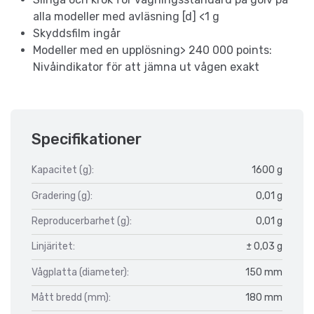
alla modeller med avläsning [d] <1 g
Skyddsfilm ingår
Modeller med en upplösning> 240 000 points:
Nivåindikator för att jämna ut vågen exakt
Specifikationer
Kapacitet (g):
1600 g
Gradering (g):
0,01 g
Reproducerbarhet (g):
0,01 g
Linjäritet:
± 0,03 g
Vågplatta (diameter):
150 mm
Mått bredd (mm):
180 mm