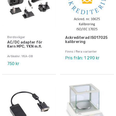
Bordsvågar
Ackrediterad ISO17025
kalibrering
AC/DC adapter för
Kern MPC, YKN m.fl.
Finns i flera varianter
Artikelnr: YKA-08
Pris från: 1 290 kr
750 kr