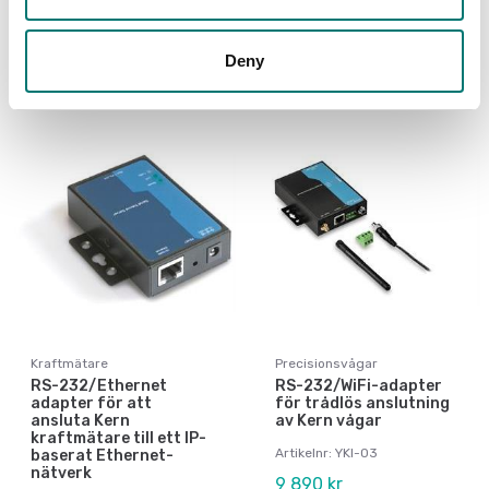
Artikelnr: SCD-4.0
5 120 kr
3 690 kr
Deny
Kraftmätare
Precisionsvågar
RS-232/Ethernet
RS-232/WiFi-adapter
adapter för att
för trådlös anslutning
ansluta Kern
av Kern vågar
kraftmätare till ett IP-
Artikelnr: YKI-03
baserat Ethernet-
nätverk
9 890 kr