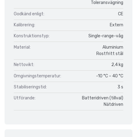
Toleransvägning
Godkänd enligt:
CE
Kalibrering:
Extern
Konstruktionstyp:
Single-range-våg
Material:
Aluminium
Rostfritt stål
Nettovikt:
2,4 kg
Omgivningstemperatur:
-10 °C – 40 °C
Stabiliseringstid:
3 s
Utförande:
Batteridriven (tillval)
Nätdriven