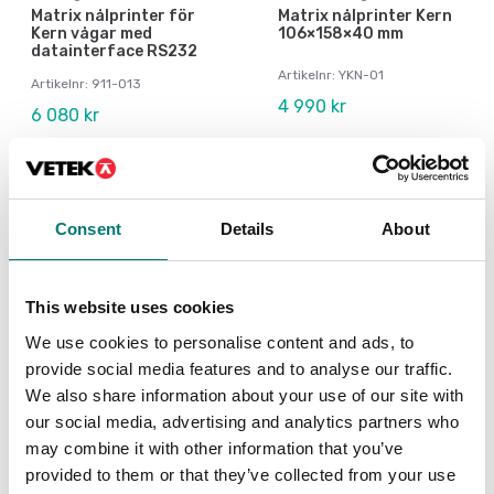
Matrix nålprinter för
Matrix nålprinter Kern
Kern vågar med
106×158×40 mm
datainterface RS232
Artikelnr: YKN-01
Artikelnr: 911-013
4 990 kr
6 080 kr
Consent
Details
About
This website uses cookies
We use cookies to personalise content and ads, to
provide social media features and to analyse our traffic.
We also share information about your use of our site with
our social media, advertising and analytics partners who
Bordsvågar
Balkvågar
may combine it with other information that you’ve
Nätadapter till Kern IFC
Pappersrullar 10 st
provided to them or that they’ve collected from your use
57mm för skrivaren
Kern 911-013