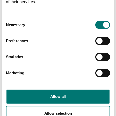
of their services.
Artikelnr: YKA-27
Artikelnr: 911-013-010
790 kr
495 kr
Consent
Necessary
Selection
Preferences
Statistics
Marketing
Mätinstrument
Precisionsvågar
Programvara
RS-232/Bluetooth-
Allow all
balansanslutning. För
adapter för trådlös
direkt överföring av
anslutning av Kern
balansdata till
vågar
Windows-program
Allow selection
Artikelnr: YKI-02