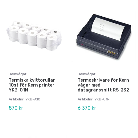
Balkvågar
Balkvågar
Termiska kvittorullar
Termoskrivare för Kern
10st för Kern printer
vågar med
YKB-01N
datagränssnitt RS-232
Artikelnr: YKB-A10
Artikelnr: YKB-01N
870 kr
6 370 kr