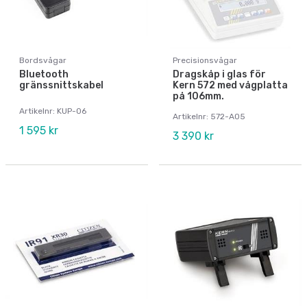
Bordsvågar
Precisionsvågar
Bluetooth
Dragskåp i glas för
gränssnittskabel
Kern 572 med vågplatta
på 106mm.
Artikelnr: KUP-06
Artikelnr: 572-A05
1 595 kr
3 390 kr