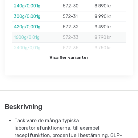
240g/0,001g
572-30
8 890 kr
300g/0,001g
572-31
8 990 kr
420g/0,001g
572-32
9 490 kr
1600g/0,01g
572-33
8 790 kr
2400g/0,01g
572-35
9 750 kr
Visa fler varianter
Beskrivning
Tack vare de många typiska
laboratoriefunktionerna, till exempel
receptfunktion, procentuell bestämning, GLP-