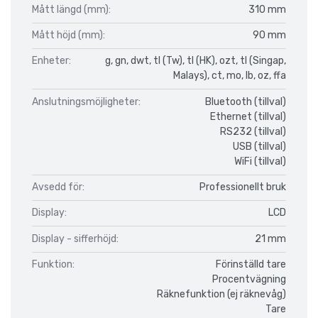
Mått längd (mm):
310 mm
Mått höjd (mm):
90 mm
Enheter:
g, gn, dwt, tl (Tw), tl (HK), ozt, tl (Singap,
Malays), ct, mo, lb, oz, ffa
Anslutningsmöjligheter:
Bluetooth (tillval)
Ethernet (tillval)
RS232 (tillval)
USB (tillval)
WiFi (tillval)
Avsedd för:
Professionellt bruk
Display:
LCD
Display - sifferhöjd:
21 mm
Funktion:
Förinställd tare
Procentvägning
Räknefunktion (ej räknevåg)
Tare