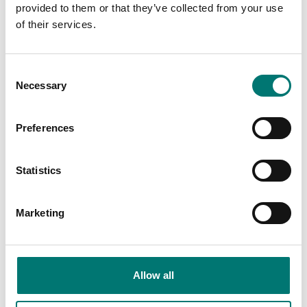
provided to them or that they’ve collected from your use
of their services.
Precisionsvågar
Ackrediterad ISO17025
Consent
kalibrering
Antivibrationsbord i
Necessary
aluminium Kern
Selection
Finns i flera varianter
Artikelnr: YPS-03
Pris från: 1 290 kr
Preferences
19 350 kr
Statistics
Marketing
Allow all