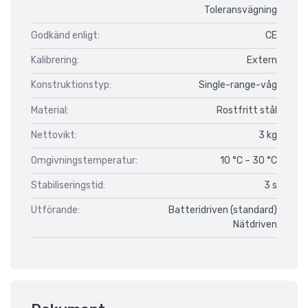
Toleransvägning
Godkänd enligt:
CE
Kalibrering:
Extern
Konstruktionstyp:
Single-range-våg
Material:
Rostfritt stål
Nettovikt:
3 kg
Omgivningstemperatur:
10 °C – 30 °C
Stabiliseringstid:
3 s
Utförande:
Batteridriven (standard)
Nätdriven