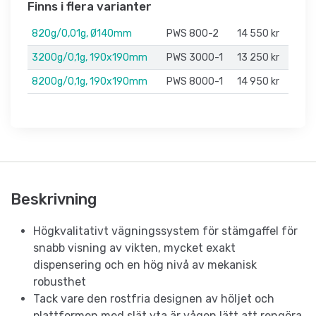
Finns i flera varianter
820g/0,01g, Ø140mm
PWS 800-2
14 550 kr
3200g/0,1g, 190x190mm
PWS 3000-1
13 250 kr
8200g/0,1g, 190x190mm
PWS 8000-1
14 950 kr
Beskrivning
Högkvalitativt vägningssystem för stämgaffel för
snabb visning av vikten, mycket exakt
dispensering och en hög nivå av mekanisk
robusthet
Tack vare den rostfria designen av höljet och
plattformen med slät yta är vågen lätt att rengöra