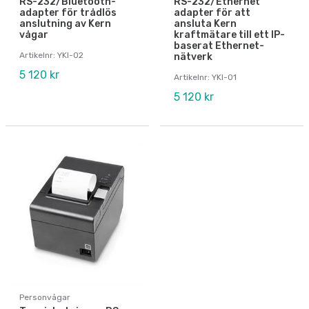
RS-232/Bluetooth-
RS-232/Ethernet
adapter för trådlös
adapter för att
anslutning av Kern
ansluta Kern
vågar
kraftmätare till ett IP-
baserat Ethernet-
Artikelnr: YKI-02
nätverk
5 120 kr
Artikelnr: YKI-01
5 120 kr
Personvågar