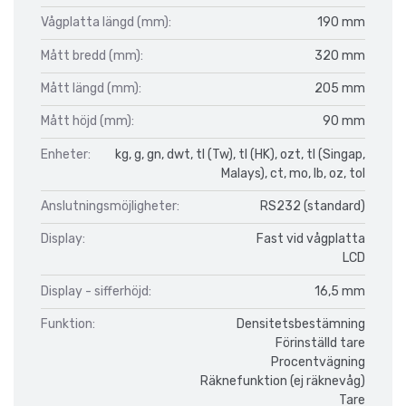
Vågplatta längd (mm):
190 mm
Mått bredd (mm):
320 mm
Mått längd (mm):
205 mm
Mått höjd (mm):
90 mm
Enheter:
kg, g, gn, dwt, tl (Tw), tl (HK), ozt, tl (Singap,
Malays), ct, mo, lb, oz, tol
Anslutningsmöjligheter:
RS232 (standard)
Display:
Fast vid vågplatta
LCD
Display - sifferhöjd:
16,5 mm
Funktion:
Densitetsbestämning
Förinställd tare
Procentvägning
Räknefunktion (ej räknevåg)
Tare