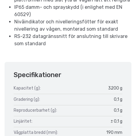
IP65 damm- och sprayskydd (i enlighet med EN
60529)
Nivåindikator och nivelleringsfötter för exakt
nivellering av vågen, monterad som standard
RS-232 datagränssnitt för anslutning till skrivare
som standard
Specifikationer
Kapacitet (g):
3200 g
Gradering (g):
0,1 g
Reproducerbarhet (g):
0,1 g
Linjäritet:
± 0,1 g
Vågplatta bredd (mm):
190 mm