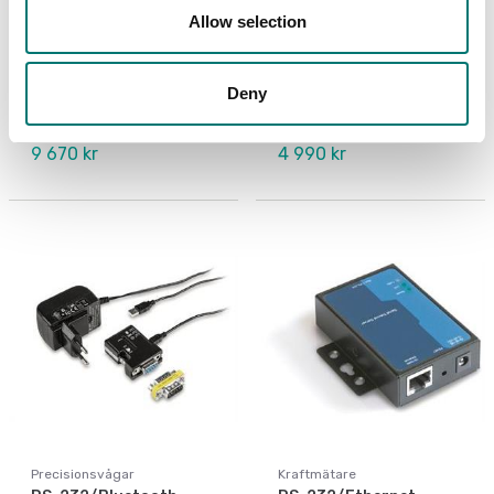
Allow selection
Personvågar
Precisionsvågar
Matrisskrivare, RS-232
Matrix nålprinter Kern
standard
106×158×40 mm
Deny
Artikelnr: YKG-01
Artikelnr: YKN-01
9 670 kr
4 990 kr
Precisionsvågar
Kraftmätare