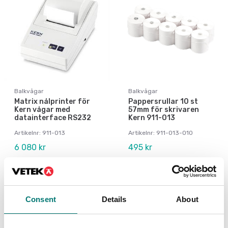
Balkvågar
Balkvågar
Matrix nålprinter för
Pappersrullar 10 st
Kern vågar med
57mm för skrivaren
datainterface RS232
Kern 911-013
Artikelnr: 911-013
Artikelnr: 911-013-010
6 080 kr
495 kr
Consent
Details
About