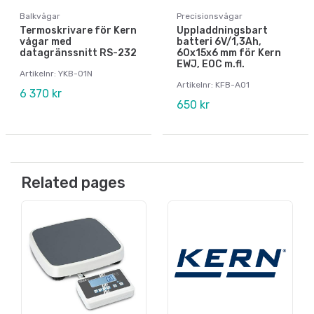
Balkvågar
Precisionsvågar
Termoskrivare för Kern
Uppladdningsbart
vågar med
batteri 6V/1,3Ah,
datagränssnitt RS-232
60x15x6 mm för Kern
EWJ, EOC m.fl.
Artikelnr: YKB-01N
Artikelnr: KFB-A01
6 370 kr
650 kr
Related pages