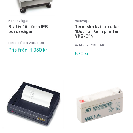
Bordsvågar
Balkvågar
Stativ för Kern IFB
Termiska kvittorullar
bordsvågar
10st för Kern printer
YKB-01N
Finns i flera varianter
Artikelnr: YKB-A10
Pris från: 1 050 kr
870 kr