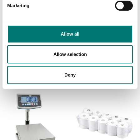
Marketing
Balkvågar
Golvvågar
Allow all
Signallampa för
Skyddsfilm 5-pack för
visuellt stöd vid
Kern KFB vågar
vägning av
toleransområde
Allow selection
Artikelnr: KFB-A02S05
Artikelnr: CFS-A03
595 kr
4 790 kr
Deny