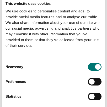
This website uses cookies
We use cookies to personalise content and ads, to
provide social media features and to analyse our traffic.
We also share information about your use of our site with
our social media, advertising and analytics partners who
Precisionsvågar
Precisionsvågar
may combine it with other information that you’ve
RS-232/Bluetooth-
RS-232/WiFi-adapter
provided to them or that they’ve collected from your use
adapter för trådlös
för trådlös anslutning
anslutning av Kern
av Kern vågar
of their services.
vågar
Artikelnr: YKI-03
Artikelnr: YKI-02
9 890 kr
5 120 kr
Consent
Necessary
Selection
Preferences
Statistics