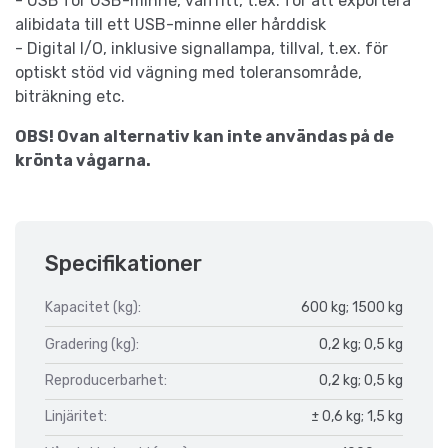
- USB för USB-minne, valfritt, t.ex. för att exportera
alibidata till ett USB-minne eller hårddisk
- Digital I/O, inklusive signallampa, tillval, t.ex. för
optiskt stöd vid vägning med toleransområde,
biträkning etc.
OBS! Ovan alternativ kan inte användas på de
krönta vågarna.
Specifikationer
Kapacitet (kg):
600 kg; 1500 kg
Gradering (kg):
0,2 kg; 0,5 kg
Reproducerbarhet:
0,2 kg; 0,5 kg
Linjäritet:
± 0,6 kg; 1,5 kg