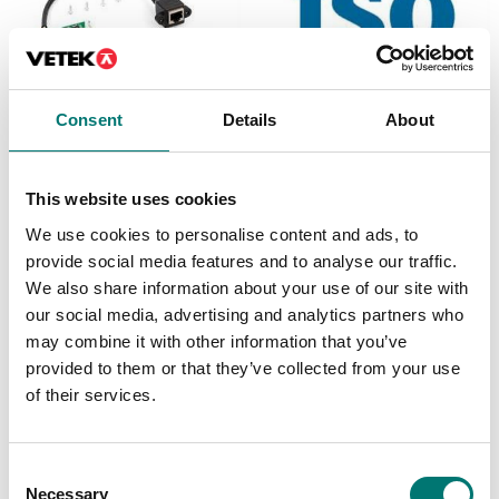
Consent
Details
About
Balkvågar
ISO 17025 kalibrering
av våg inkl certifikat
Ethernet interface till
This website uses cookies
Kern vågar
Finns i flera varianter
We use cookies to personalise content and ads, to
Artikelnr: KIB-A02
Pris från: 3 999 kr
provide social media features and to analyse our traffic.
2 410 kr
We also share information about your use of our site with
our social media, advertising and analytics partners who
may combine it with other information that you’ve
provided to them or that they’ve collected from your use
of their services.
Consent
Necessary
Selection