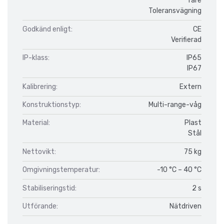
Tare
Toleransvägning
Godkänd enligt:
CE
Verifierad
IP-klass:
IP65
IP67
Kalibrering:
Extern
Konstruktionstyp:
Multi-range-våg
Material:
Plast
Stål
Nettovikt:
75 kg
Omgivningstemperatur:
-10 °C – 40 °C
Stabiliseringstid:
2 s
Utförande:
Nätdriven