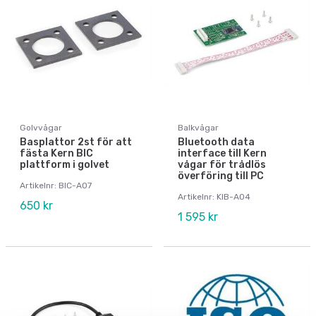
Golvvågar
Balkvågar
Basplattor 2st för att
Bluetooth data
fästa Kern BIC
interface till Kern
plattform i golvet
vågar för trådlös
överföring till PC
Artikelnr: BIC-A07
Artikelnr: KIB-A04
650 kr
1 595 kr