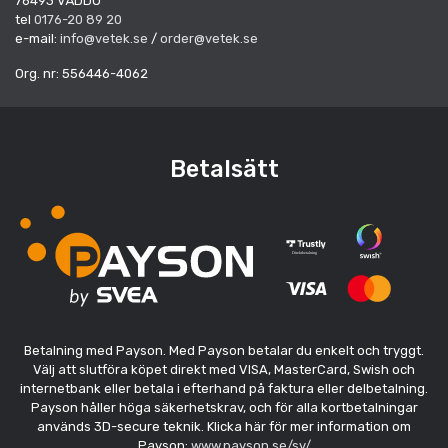
76493 VÄDDÖ
tel
0176-20 89 20
e-mail:
info@vetek.se
/
order@vetek.se
Org. nr: 556446-4062
Betalsätt
Betalning med Payson. Med Payson betalar du enkelt och tryggt.
Välj att slutföra köpet direkt med VISA, MasterCard, Swish och
internetbank eller betala i efterhand på faktura eller delbetalning.
Payson håller höga säkerhetskrav, och för alla kortbetalningar
används 3D-secure teknik. Klicka här för mer information om
Payson:
www.payson.se/sv/