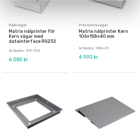
Balkvågar
Precisionsvågar
Matrix nålprinter för
Matrix nålprinter Kern
Kern vågar med
106×158×40 mm
datainterface RS232
Artikelnr: YKN-01
Artikelnr: 911-013
4 990 kr
6 080 kr