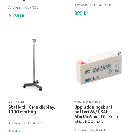
Artikelnr: EOC-A01S05
Artikelnr: KIB-A06
825 kr
6 790 kr
Balkvågar
Precisionsvågar
Stativ till Kern display,
Uppladdningsbart
1000 mm hög.
batteri 6V/1,3Ah,
60x15x6 mm för Kern
EWJ, EOC m.fl.
Artikelnr: EOB-A02B
Artikelnr: KFB-A01
1 895 kr