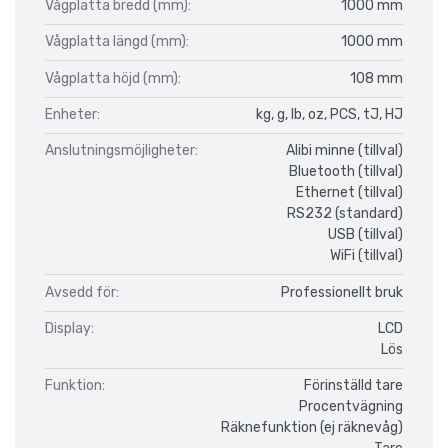
Vågplatta bredd (mm):
1000 mm
Vågplatta längd (mm):
1000 mm
Vågplatta höjd (mm):
108 mm
Enheter:
kg, g, lb, oz, PCS, tJ, HJ
Anslutningsmöjligheter:
Alibi minne (tillval)
Bluetooth (tillval)
Ethernet (tillval)
RS232 (standard)
USB (tillval)
WiFi (tillval)
Avsedd för:
Professionellt bruk
Display:
LCD
Lös
Funktion:
Förinställd tare
Procentvägning
Räknefunktion (ej räknevåg)