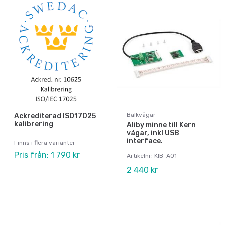
Balkvågar
Ackrediterad ISO17025
kalibrering
Aliby minne till Kern
vågar, inkl USB
interface.
Finns i flera varianter
Pris från: 1 790 kr
Artikelnr: KIB-A01
2 440 kr