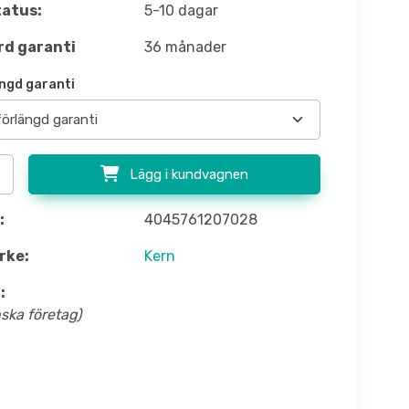
atus:
5-10 dagar
d garanti
36 månader
ngd garanti
Lägg i kundvagnen
:
4045761207028
rke:
Kern
:
nska företag)