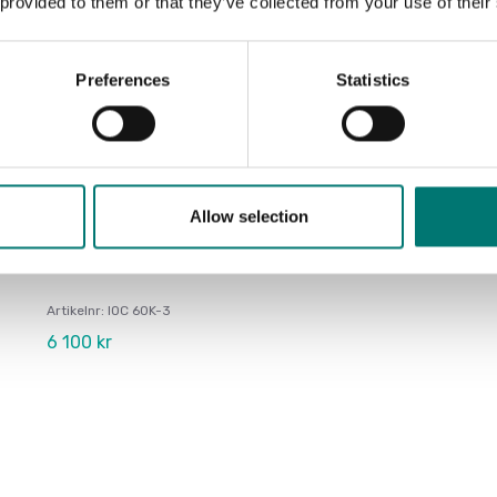
 provided to them or that they’ve collected from your use of their
Preferences
Statistics
Allow selection
Bordsvågar
Bordsvåg IOC Kern 30kg/1g & 60kg/2g,
400x300x110 mm.
Artikelnr: IOC 60K-3
6 100 kr