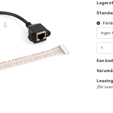
Lagerst
Standar
Förlä
Ean kod
Varumä
Leasing
(för sve