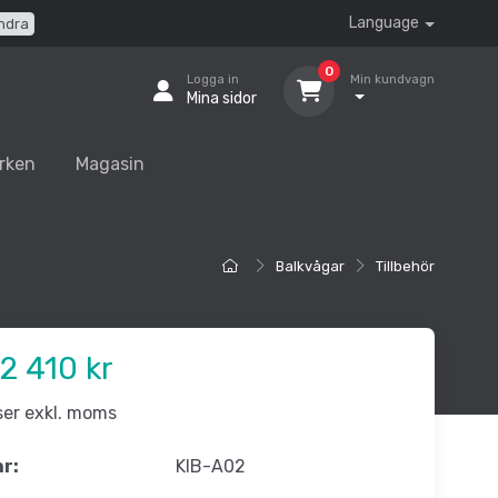
Language
ndra
0
Logga in
Min kundvagn
Mina sidor
rken
Magasin
Balkvågar
Tillbehör
2 410 kr
iser exkl. moms
nr:
KIB-A02