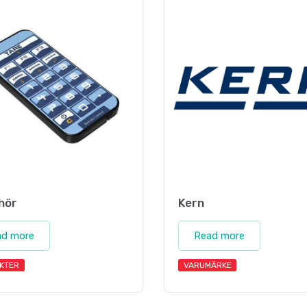
ehör
Kern
ad more
Read more
KTER
VARUMÄRKE