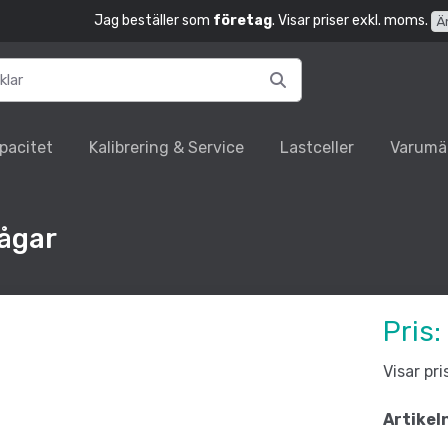
Jag beställer som
företag
. Visar priser exkl. moms.
Ä
pacitet
Kalibrering & Service
Lastceller
Varumä
vågar
Pris:
Visar pr
Artikel