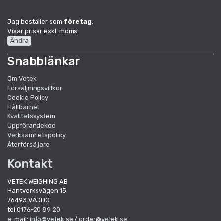
Jag beställer som
företag
.
Visar priser exkl. moms.
Ändra
Snabblänkar
Om Vetek
Försäljningsvillkor
Cookie Policy
Hållbarhet
Kvalitetssystem
Uppförandekod
Verksamhetspolicy
Återförsäljare
Kontakt
VETEK WEIGHING AB
Hantverksvägen 15
76493 VÄDDÖ
tel
0176-20 89 20
e-mail:
info@vetek.se
/
order@vetek.se