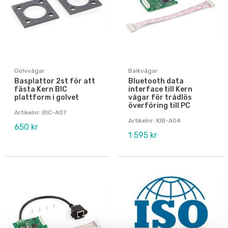
Golvvågar
Balkvågar
Basplattor 2st för att
Bluetooth data
fästa Kern BIC
interface till Kern
plattform i golvet
vågar för trådlös
överföring till PC
Artikelnr: BIC-A07
Artikelnr: KIB-A04
650 kr
1 595 kr