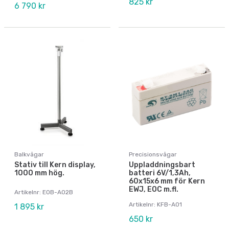
825 kr
6 790 kr
Balkvågar
Precisionsvågar
Stativ till Kern display,
Uppladdningsbart
1000 mm hög.
batteri 6V/1,3Ah,
60x15x6 mm för Kern
EWJ, EOC m.fl.
Artikelnr: EOB-A02B
Artikelnr: KFB-A01
1 895 kr
650 kr