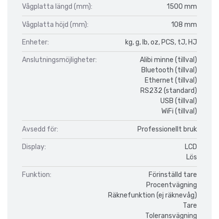
Vågplatta längd (mm):
1500 mm
Vågplatta höjd (mm):
108 mm
Enheter:
kg, g, lb, oz, PCS, tJ, HJ
Anslutningsmöjligheter:
Alibi minne (tillval)
Bluetooth (tillval)
Ethernet (tillval)
RS232 (standard)
USB (tillval)
WiFi (tillval)
Avsedd för:
Professionellt bruk
Display:
LCD
Lös
Funktion:
Förinställd tare
Procentvägning
Räknefunktion (ej räknevåg)
Tare
Toleransvägning