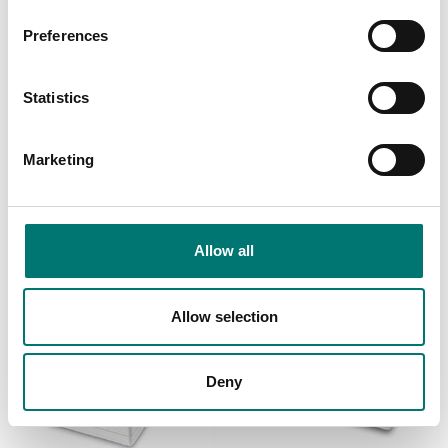
Preferences
Balkvågar
Golvvågar
Kabel 15m mellan
Kalibrering av våg inkl
displayenhet och
protokoll
Statistics
plattform till KERN
BFN, UFN m.fl. Måste
Finns i flera varianter
beställas med vågen.
Pris från: 1 600 kr
Marketing
Artikelnr: BFB-A03
3 245 kr
Allow all
Allow selection
Deny