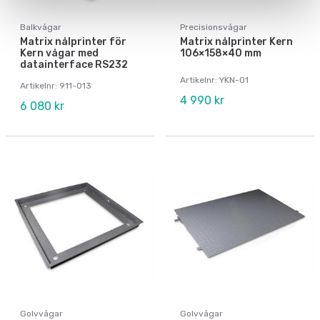
Balkvågar
Precisionsvågar
Matrix nålprinter för
Matrix nålprinter Kern
Kern vågar med
106×158×40 mm
datainterface RS232
Artikelnr: YKN-01
Artikelnr: 911-013
4 990 kr
6 080 kr
Golvvågar
Golvvågar