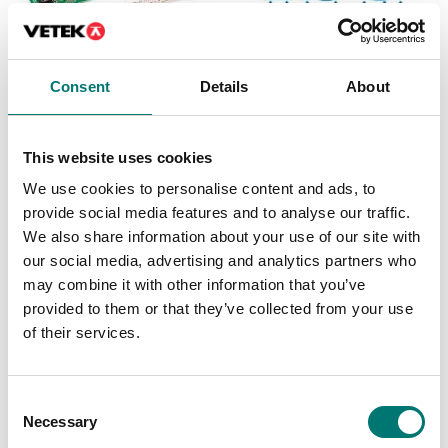
Consent
Details
About
Balkvågar
ISO 17025 kalibrering
av våg inkl certifikat
Ethernet interface till
Kern vågar
This website uses cookies
Finns i flera varianter
Artikelnr: KIB-A02
Pris från: 3 999 kr
We use cookies to personalise content and ads, to
2 410 kr
provide social media features and to analyse our traffic.
We also share information about your use of our site with
our social media, advertising and analytics partners who
may combine it with other information that you’ve
provided to them or that they’ve collected from your use
of their services.
Consent
Necessary
Selection