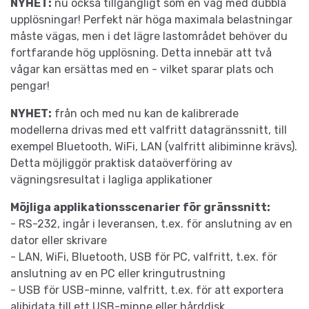
NYHET:
nu också tillgängligt som en våg med dubbla
upplösningar! Perfekt när höga maximala belastningar
måste vägas, men i det lägre lastområdet behöver du
fortfarande hög upplösning. Detta innebär att två
vågar kan ersättas med en - vilket sparar plats och
pengar!
NYHET:
från och med nu kan de kalibrerade
modellerna drivas med ett valfritt datagränssnitt, till
exempel Bluetooth, WiFi, LAN (valfritt alibiminne krävs).
Detta möjliggör praktisk dataöverföring av
vägningsresultat i lagliga applikationer
Möjliga applikationsscenarier för gränssnitt:
- RS-232, ingår i leveransen, t.ex. för anslutning av en
dator eller skrivare
- LAN, WiFi, Bluetooth, USB för PC, valfritt, t.ex. för
anslutning av en PC eller kringutrustning
- USB för USB-minne, valfritt, t.ex. för att exportera
alibidata till ett USB-minne eller hårddisk