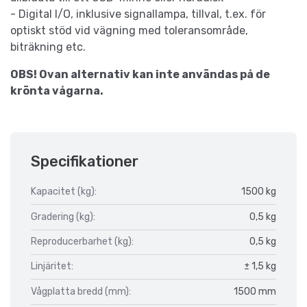
- Digital I/O, inklusive signallampa, tillval, t.ex. för
optiskt stöd vid vägning med toleransområde,
biträkning etc.
OBS! Ovan alternativ kan inte användas på de
krönta vågarna.
Specifikationer
Kapacitet (kg):
1500 kg
Gradering (kg):
0,5 kg
Reproducerbarhet (kg):
0,5 kg
Linjäritet:
± 1,5 kg
Vågplatta bredd (mm):
1500 mm