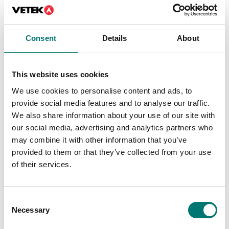
495 kr
5 120 kr
Consent
Details
About
This website uses cookies
We use cookies to personalise content and ads, to
provide social media features and to analyse our traffic.
We also share information about your use of our site with
our social media, advertising and analytics partners who
may combine it with other information that you’ve
provided to them or that they’ve collected from your use
Kraftmätare
Precisionsvågar
of their services.
RS-232/Ethernet
RS-232/WiFi-adapter
adapter för att
för trådlös anslutning
ansluta Kern
av Kern vågar
kraftmätare till ett IP-
Consent
Artikelnr: YKI-03
baserat Ethernet-
Necessary
nätverk
Selection
9 890 kr
Artikelnr: YKI-01