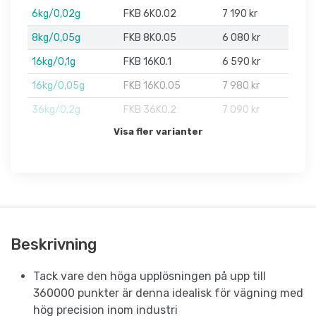
6kg/0,02g
FKB 6K0.02
7 190 kr
8kg/0,05g
FKB 8K0.05
6 080 kr
16kg/0,1g
FKB 16K0.1
6 590 kr
16kg/0,05g
FKB 16K0.05
7 980 kr
36kg/0,2g
FKB 36K0.2
7 090 kr
Visa fler varianter
Beskrivning
Tack vare den höga upplösningen på upp till
360000 punkter är denna idealisk för vägning med
hög precision inom industri