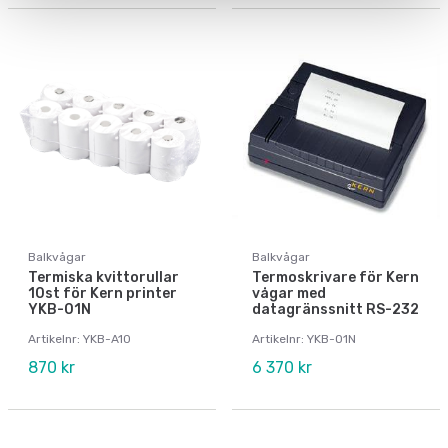
Balkvågar
Balkvågar
Termiska kvittorullar
Termoskrivare för Kern
10st för Kern printer
vågar med
YKB-01N
datagränssnitt RS-232
Artikelnr: YKB-A10
Artikelnr: YKB-01N
870 kr
6 370 kr