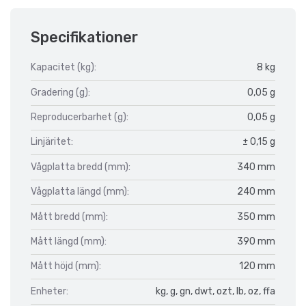
Specifikationer
Kapacitet (kg):
8 kg
Gradering (g):
0,05 g
Reproducerbarhet (g):
0,05 g
Linjäritet:
± 0,15 g
Vågplatta bredd (mm):
340 mm
Vågplatta längd (mm):
240 mm
Mått bredd (mm):
350 mm
Mått längd (mm):
390 mm
Mått höjd (mm):
120 mm
Enheter:
kg, g, gn, dwt, ozt, lb, oz, ffa