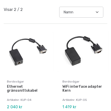
Visar
2
/
2
Bordsvågar
Bordsvågar
Ethernet
WiFi interface adapter
gränssnittskabel
Kern
Artikelnr: KUP-04
Artikelnr: KUP-05
2 040 kr
1 419 kr