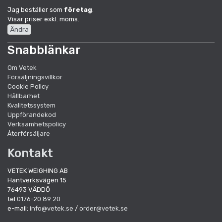
Jag beställer som
företag
.
Visar priser exkl. moms.
Ändra
Snabblänkar
Om Vetek
Försäljningsvillkor
Cookie Policy
Hållbarhet
Kvalitetssystem
Uppförandekod
Verksamhetspolicy
Återförsäljare
Kontakt
VETEK WEIGHING AB
Hantverksvägen 15
76493 VÄDDÖ
tel
0176-20 89 20
e-mail:
info@vetek.se
/
order@vetek.se