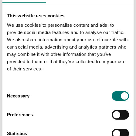
This website uses cookies
We use cookies to personalise content and ads, to
provide social media features and to analyse our traffic.
Bordsvågar
Golvvågar
We also share information about your use of our site with
Bordsvåg DS Kern
Golvvåg Kern BFC, IP67,
verifierad
our social media, advertising and analytics partners who
may combine it with other information that you’ve
Finns i flera varianter
Finns i flera varianter
provided to them or that they’ve collected from your use
Pris från: 7 730 kr
Pris från: 21 280 kr
of their services.
Consent
Necessary
Selection
Preferences
Statistics