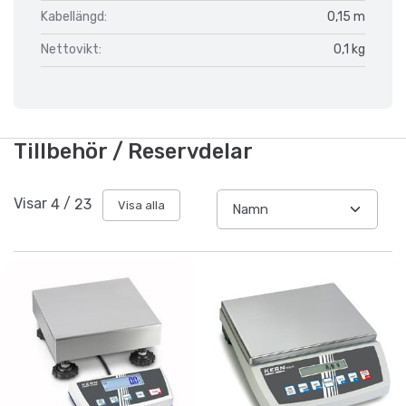
Kabellängd:
0,15 m
Nettovikt:
0,1 kg
Tillbehör / Reservdelar
Visar
4
/
23
Visa alla