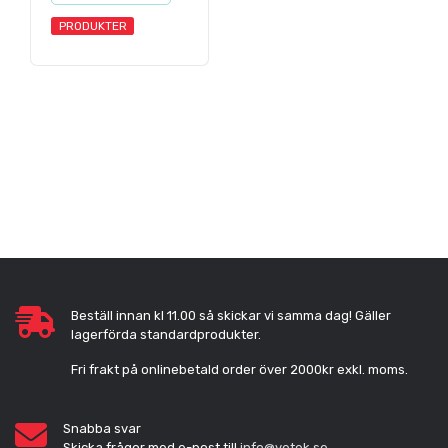
PRODUKTER
Beställ innan kl 11.00 så skickar vi samma dag! Gäller
lagerförda standardprodukter.
Fri frakt på onlinebetald order över 2000kr exkl. moms.
Snabba svar
Skicka frågor med e-post till
info@vetek.se