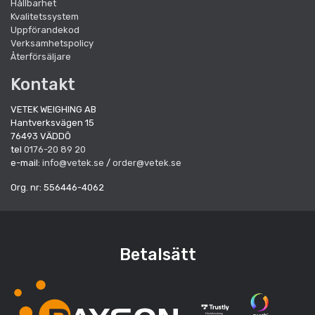
Hållbarhet
Kvalitetssystem
Uppförandekod
Verksamhetspolicy
Återförsäljare
Kontakt
VETEK WEIGHING AB
Hantverksvägen 15
76493 VÄDDÖ
tel
0176-20 89 20
e-mail:
info@vetek.se
/
order@vetek.se
Org. nr: 556446-4062
Betalsätt