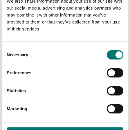
We also share information about your use of our site with
our social media, advertising and analytics partners who
Personvågar
Balkvågar
Matrisskrivare, RS-232
Matrix nålprinter för
may combine it with other information that you’ve
standard
Kern vågar med
provided to them or that they’ve collected from your use
datainterface RS232
of their services.
Artikelnr: YKG-01
Artikelnr: 911-013
9 670 kr
6 080 kr
Consent
Necessary
Selection
Preferences
Statistics
Marketing
Bordsvågar
Bordsvågar