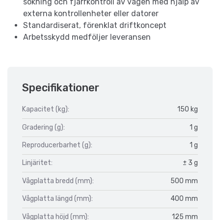
sökning och fjärrkontroll av vågen med hjälp av
externa kontrollenheter eller datorer
Standardiserat, förenklat driftkoncept
Arbetsskydd medföljer leveransen
Specifikationer
Kapacitet (kg):
150 kg
Gradering (g):
1 g
Reproducerbarhet (g):
1 g
Linjäritet:
± 3 g
Vågplatta bredd (mm):
500 mm
Vågplatta längd (mm):
400 mm
Vågplatta höjd (mm):
125 mm