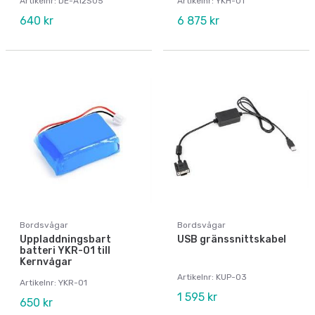
Artikelnr: DE-A12S05
Artikelnr: YKH-01
640 kr
6 875 kr
Bordsvågar
Bordsvågar
Uppladdningsbart
USB gränssnittskabel
batteri YKR-01 till
Kernvågar
Artikelnr: KUP-03
Artikelnr: YKR-01
1 595 kr
650 kr