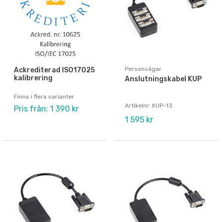
Personvågar
Ackrediterad ISO17025
kalibrering
Anslutningskabel KUP
Finns i flera varianter
Artikelnr: KUP-13
Pris från: 1 390 kr
1 595 kr