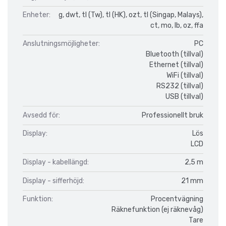
Enheter:
g, dwt, tl (Tw), tl (HK), ozt, tl (Singap, Malays),
ct, mo, lb, oz, ffa
Anslutningsmöjligheter:
PC
Bluetooth (tillval)
Ethernet (tillval)
WiFi (tillval)
RS232 (tillval)
USB (tillval)
Avsedd för:
Professionellt bruk
Display:
Lös
LCD
Display - kabellängd:
2,5 m
Display - sifferhöjd:
21 mm
Funktion:
Procentvägning
Räknefunktion (ej räknevåg)
Tare