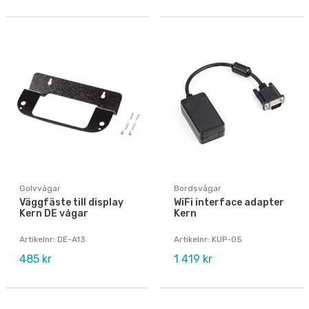
Golvvågar
Bordsvågar
Väggfäste till display
WiFi interface adapter
Kern DE vågar
Kern
Artikelnr: DE-A13
Artikelnr: KUP-05
485 kr
1 419 kr