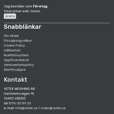
Jag beställer som
företag
.
Visar priser exkl. moms.
Ändra
Snabblänkar
Om Vetek
Försäljningsvillkor
Cookie Policy
Hållbarhet
Kvalitetssystem
Uppförandekod
Verksamhetspolicy
Återförsäljare
Kontakt
VETEK WEIGHING AB
Hantverksvägen 15
76493 VÄDDÖ
tel
0176-20 89 20
e-mail:
info@vetek.se
/
order@vetek.se