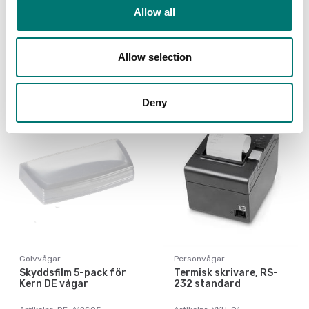
Nätadapter till Kern IFC
RS232
Allow all
gränssnittskabel
Artikelnr: YKA-27
Artikelnr: KUP-01
Allow selection
790 kr
1 090 kr
Deny
Golvvågar
Personvågar
Skyddsfilm 5-pack för
Termisk skrivare, RS-
Kern DE vågar
232 standard