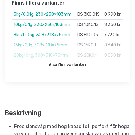
Finns i flera varianter
3kg/0,01g, 230×230×103mm
DS 3K0.01S
8 990 kr
10kg/0,1g, 230×230×103mm
DS 10K0.1S
8 350 kr
8kg/0,05g, 308x318x75 mm.
DS 8K0.05
7 730 kr
16kg/0,1g, 308×318×75mm
DS 16K0.1
8 640 kr
20kg/0,1g, 308×318×75mm
DS 20K0.1
8 890 kr
Visa fler varianter
Beskrivning
Precisionsvåg med hög kapacitet, perfekt för höga
volymer eller tunga prover som ska vägas med hög