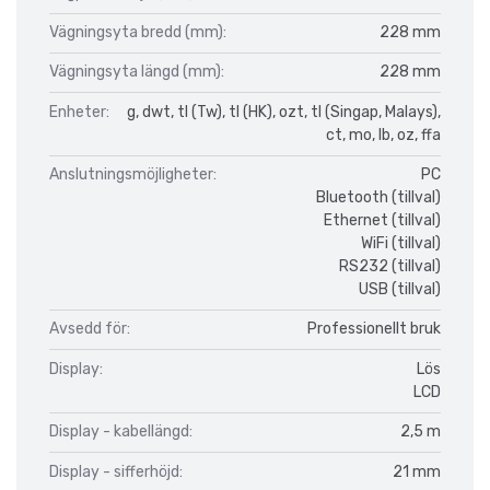
Vägningsyta bredd (mm):
228 mm
Vägningsyta längd (mm):
228 mm
Enheter:
g, dwt, tl (Tw), tl (HK), ozt, tl (Singap, Malays),
ct, mo, lb, oz, ffa
Anslutningsmöjligheter:
PC
Bluetooth (tillval)
Ethernet (tillval)
WiFi (tillval)
RS232 (tillval)
USB (tillval)
Avsedd för:
Professionellt bruk
Display:
Lös
LCD
Display - kabellängd:
2,5 m
Display - sifferhöjd:
21 mm