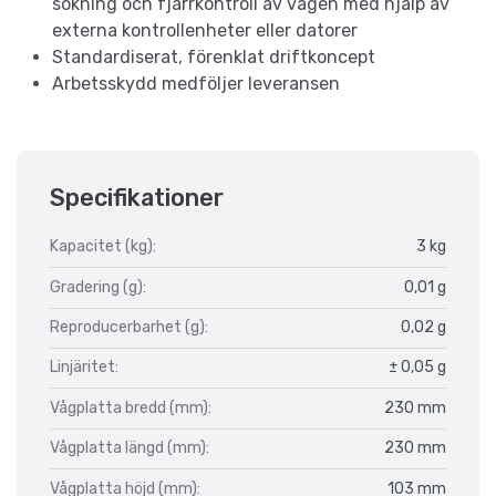
sökning och fjärrkontroll av vågen med hjälp av
externa kontrollenheter eller datorer
Standardiserat, förenklat driftkoncept
Arbetsskydd medföljer leveransen
Specifikationer
Kapacitet (kg):
3 kg
Gradering (g):
0,01 g
Reproducerbarhet (g):
0,02 g
Linjäritet:
± 0,05 g
Vågplatta bredd (mm):
230 mm
Vågplatta längd (mm):
230 mm
Vågplatta höjd (mm):
103 mm