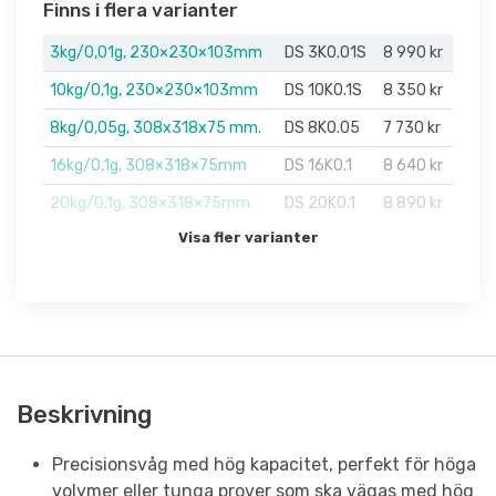
Finns i flera varianter
3kg/0,01g, 230×230×103mm
DS 3K0.01S
8 990 kr
10kg/0,1g, 230×230×103mm
DS 10K0.1S
8 350 kr
8kg/0,05g, 308x318x75 mm.
DS 8K0.05
7 730 kr
16kg/0,1g, 308×318×75mm
DS 16K0.1
8 640 kr
20kg/0,1g, 308×318×75mm
DS 20K0.1
8 890 kr
Visa fler varianter
Beskrivning
Precisionsvåg med hög kapacitet, perfekt för höga
volymer eller tunga prover som ska vägas med hög