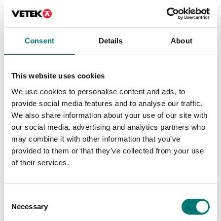
Consent
Details
About
Personvågar
Balkvågar
Matrisskrivare, RS-232
Matrix nålprinter för
standard
Kern vågar med
This website uses cookies
datainterface RS232
Artikelnr: YKG-01
Artikelnr: 911-013
We use cookies to personalise content and ads, to
9 670 kr
provide social media features and to analyse our traffic.
6 080 kr
We also share information about your use of our site with
our social media, advertising and analytics partners who
may combine it with other information that you’ve
provided to them or that they’ve collected from your use
of their services.
Consent
Necessary
Selection