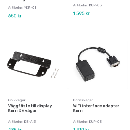
Artikelnr: KUP-03
Artikelnr: YKR-01
1 595 kr
650 kr
Golvvågar
Bordsvågar
Väggfäste till display
WiFi interface adapter
Kern DE vågar
Kern
Artikelnr: DE-A13
Artikelnr: KUP-05
485 kr
1 419 kr