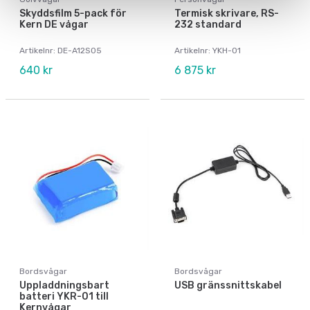
Skyddsfilm 5-pack för
Termisk skrivare, RS-
Kern DE vågar
232 standard
Artikelnr: DE-A12S05
Artikelnr: YKH-01
640 kr
6 875 kr
Bordsvågar
Bordsvågar
Uppladdningsbart
USB gränssnittskabel
batteri YKR-01 till
Kernvågar