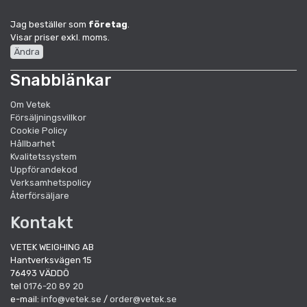
Jag beställer som
företag
.
Visar priser exkl. moms.
Ändra
Snabblänkar
Om Vetek
Försäljningsvillkor
Cookie Policy
Hållbarhet
Kvalitetssystem
Uppförandekod
Verksamhetspolicy
Återförsäljare
Kontakt
VETEK WEIGHING AB
Hantverksvägen 15
76493 VÄDDÖ
tel
0176-20 89 20
e-mail:
info@vetek.se
/
order@vetek.se