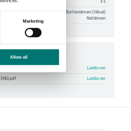
 services.
gstid:
3 s
Batteridriven (tillval)
Nätdriven
Marketing
ment
Allow all
BFC V1.pdf
Ladda ner
 ENG.pdf
Ladda ner