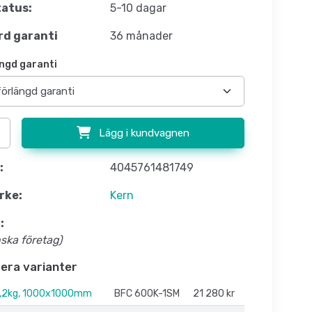
atus:
5-10 dagar
d garanti
36 månader
ngd garanti
Lägg i kundvagnen
:
4045761481749
rke:
Kern
:
nska företag)
flera varianter
,2kg, 1000x1000mm
BFC 600K-1SM
21 280 kr