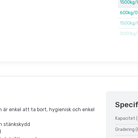
1500kg/
600kg/0
1500kg/
3000kg/
Specif
 är enkel att ta bort, hygienisk och enkel
Kapacitet (
och stänkskydd
Gradering (
M