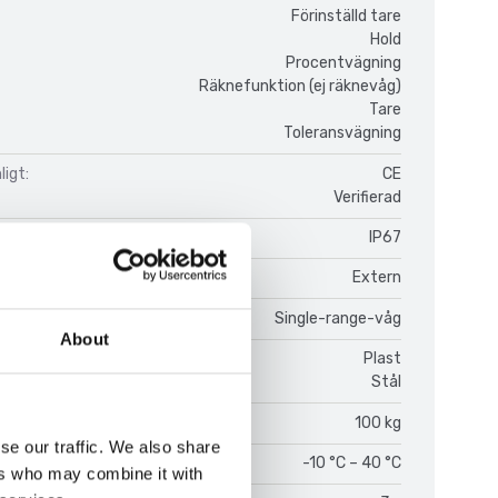
Förinställd tare
Hold
Procentvägning
Räknefunktion (ej räknevåg)
Tare
Toleransvägning
igt:
CE
Verifierad
IP67
Extern
onstyp:
Single-range-våg
About
Plast
Stål
100 kg
se our traffic. We also share
temperatur:
-10 °C – 40 °C
ers who may combine it with