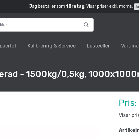
Jag beställer som
företag
. Visar priser exkl. moms.
Ä
pacitet
Kalibrering & Service
Lastceller
Varumä
ifierad - 1500kg/0,5kg, 1000x10
Pris:
Visar pr
Artikel