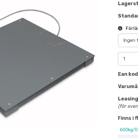
Lagerst
Standar
Förlä
Ean kod
Varumä
Leasing
(för sve
Finns i 
600kg/0