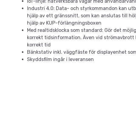
IoT-linje: nätverksbara vågar med användarvänl
Industri 4.0: Data- och styrkommandon kan utb
hjälp av ett gränssnitt, som kan anslutas till höl
hjälp av KUP-förlängningsboxen
Med realtidsklocka som standard: Gör det möjli
korrekt tidsinformation. Även vid strömavbrott
korrekt tid
Bänkstativ inkl. väggfäste för displayenhet so
Skyddsfilm ingår i leveransen