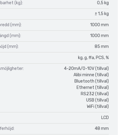
barhet (kg):
0,5 kg
± 1,5 kg
bredd (mm):
1000 mm
längd (mm):
1000 mm
höjd (mm):
85 mm
kg, g, ffa, PCS, %
möjligheter:
4-20mA/0-10V (tillval)
Alibi minne (tillval)
Bluetooth (tillval)
Ethernet (tillval)
RS232 (tillval)
USB (tillval)
WiFi (tillval)
LCD
fferhöjd:
48 mm