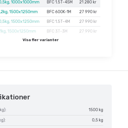
0,5kg, 1000x1000mm
BFC 1.5T-4SM
21 280 kr
,2kg, 1500x1250mm
BFC 600K-1M
27 990 kr
0,5kg, 1500x1250mm
BFC 1.5T-4M
27 990 kr
1kg, 1500x1250mm
BFC 3T-3M
27 990 kr
Visa fler varianter
ikationer
kg):
1500 kg
kg):
0,5 kg