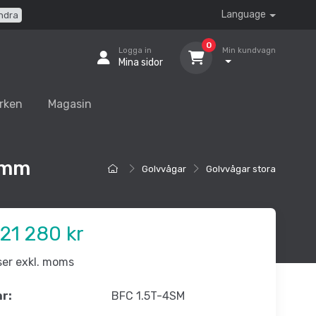
Language
ndra
0
Logga in
Min kundvagn
Mina sidor
rken
Magasin
00mm
Golvvågar
Golvvågar stora
21 280 kr
iser exkl. moms
nr:
BFC 1.5T-4SM