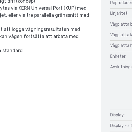
igt driftkoncept
Reproducer
ytas via KERN Universal Port (KUP) med
Linjäritet:
jet, eller via tre parallella gränssnitt med
Vågplatta 
gt att logga vägningsresultaten med
Vågplatta 
 kan vågen fortsätta att arbeta med
Vågplatta 
m standard
Enheter:
Anslutnings
Display:
Display - si