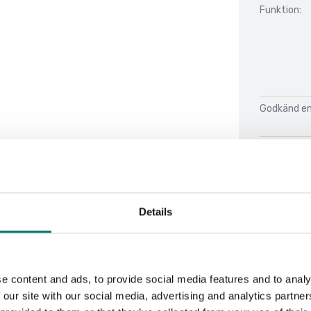
Funktion:
Godkänd enl
IP-klass:
Kalibrering:
Konstrukti
Details
Material:
Nettovikt:
e content and ads, to provide social media features and to analy
Omgivnings
 our site with our social media, advertising and analytics partn