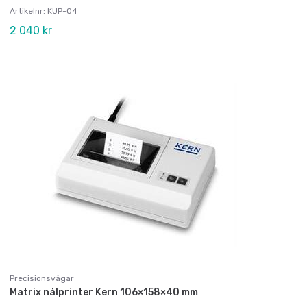
Artikelnr: KUP-04
2 040 kr
Precisionsvågar
Matrix nålprinter Kern 106×158×40 mm