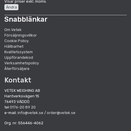
Visar priser exkl. moms.
Ändra
Snabblänkar
Om Vetek
Försäljningsvillkor
Cookie Policy
Hållbarhet
Kvalitetssystem
Uppförandekod
Verksamhetspolicy
Återförsäljare
Kontakt
VETEK WEIGHING AB
Hantverksvägen 15
76493 VÄDDÖ
tel
0176-20 89 20
e-mail:
info@vetek.se
/
order@vetek.se
Org. nr: 556446-4062