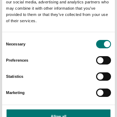
our social media, advertising and analytics partners who
may combine it with other information that you’ve
provided to them or that they’ve collected from your use
of their services.
Golvvågar
Golvvåg Kern BFC, IP67,
verifierad
Consent
Necessary
Finns i flera varianter
Selection
Pris från: 21 280 kr
Preferences
Statistics
Related pages
Marketing
Allow all