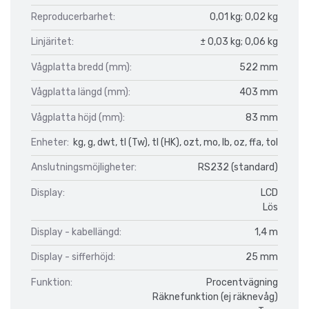
Reproducerbarhet:
0,01 kg; 0,02 kg
Linjäritet:
± 0,03 kg; 0,06 kg
Vågplatta bredd (mm):
522 mm
Vågplatta längd (mm):
403 mm
Vågplatta höjd (mm):
83 mm
Enheter:
kg, g, dwt, tl (Tw), tl (HK), ozt, mo, lb, oz, ffa, tol
Anslutningsmöjligheter:
RS232 (standard)
Display:
LCD
Lös
Display - kabellängd:
1,4 m
Display - sifferhöjd:
25 mm
Funktion:
Procentvägning
Räknefunktion (ej räknevåg)