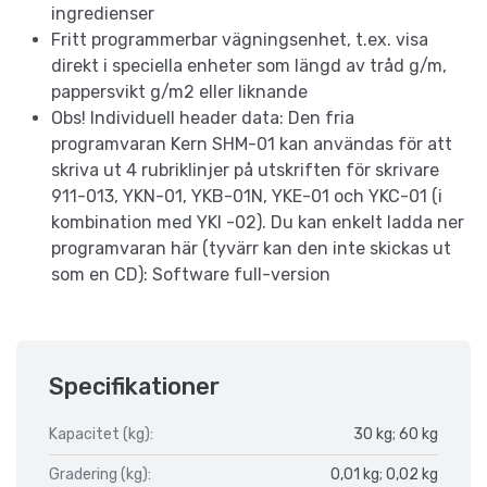
ingredienser
Fritt programmerbar vägningsenhet, t.ex. visa
direkt i speciella enheter som längd av tråd g/m,
pappersvikt g/m2 eller liknande
Obs! Individuell header data: Den fria
programvaran Kern SHM-01 kan användas för att
skriva ut 4 rubriklinjer på utskriften för skrivare
911-013, YKN-01, YKB-01N, YKE-01 och YKC-01 (i
kombination med YKI -02). Du kan enkelt ladda ner
programvaran här (tyvärr kan den inte skickas ut
som en CD): Software full-version
Specifikationer
Kapacitet (kg):
30 kg; 60 kg
Gradering (kg):
0,01 kg; 0,02 kg