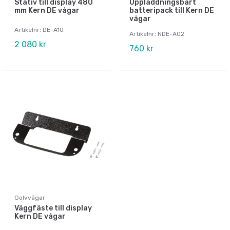
Stativ till display 480
Uppladdningsbart
mm Kern DE vågar
batteripack till Kern DE
vågar
Artikelnr: DE-A10
Artikelnr: NDE-A02
2 080 kr
760 kr
Golvvågar
Väggfäste till display
Kern DE vågar