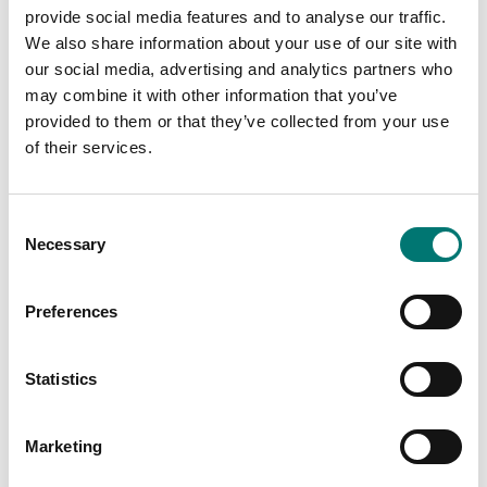
provide social media features and to analyse our traffic.
We also share information about your use of our site with
Balkvågar
Precisionsvågar
our social media, advertising and analytics partners who
Matrix nålprinter för
Matrix nålprinter Kern
Kern vågar med
106×158×40 mm
may combine it with other information that you’ve
datainterface RS232
provided to them or that they’ve collected from your use
Artikelnr: YKN-01
Artikelnr: 911-013
of their services.
4 990 kr
6 080 kr
Consent
Necessary
Selection
Preferences
Statistics
Marketing
Mätinstrument
Precisionsvågar