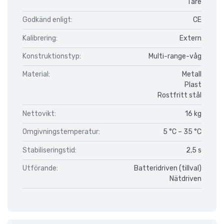
Tare
Godkänd enligt:
CE
Kalibrering:
Extern
Konstruktionstyp:
Multi-range-våg
Material:
Metall
Plast
Rostfritt stål
Nettovikt:
16 kg
Omgivningstemperatur:
5 °C – 35 °C
Stabiliseringstid:
2,5 s
Utförande:
Batteridriven (tillval)
Nätdriven