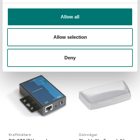
Programvara
RS-232/Bluetooth-
balansanslutning. För
adapter för trådlös
direkt överföring av
anslutning av Kern
Allow all
balansdata till
vågar
Windows-program
Artikelnr: YKI-02
Artikelnr: SCD-4.0
Allow selection
5 120 kr
3 690 kr
Deny
Kraftmätare
Golvvågar