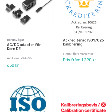
Bordsvågar
Ackrediterad ISO17025
kalibrering
AC/DC adapter för
Kern DE
Finns i flera varianter
Artikelnr: YKA-06
Pris från: 1 290 kr
650 kr