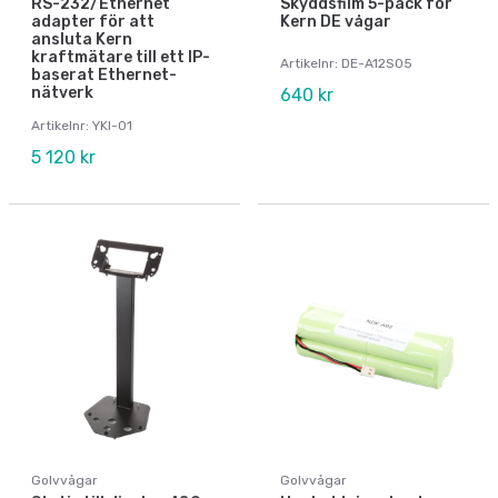
RS-232/Ethernet
Skyddsfilm 5-pack för
adapter för att
Kern DE vågar
ansluta Kern
kraftmätare till ett IP-
Artikelnr: DE-A12S05
baserat Ethernet-
nätverk
640 kr
Artikelnr: YKI-01
5 120 kr
Golvvågar
Golvvågar