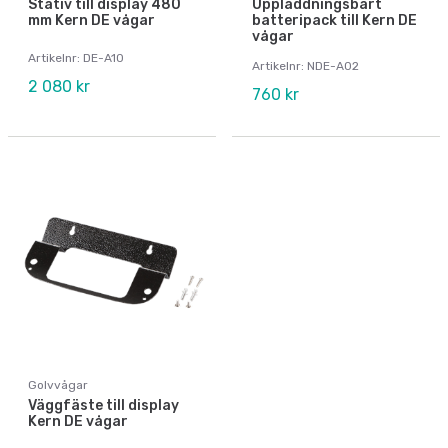
Stativ till display 480
Uppladdningsbart
mm Kern DE vågar
batteripack till Kern DE
vågar
Artikelnr: DE-A10
Artikelnr: NDE-A02
2 080 kr
760 kr
Golvvågar
Väggfäste till display
Kern DE vågar