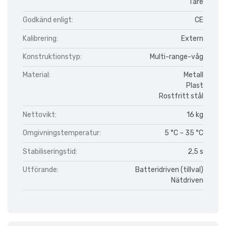
Tare
Godkänd enligt:
CE
Kalibrering:
Extern
Konstruktionstyp:
Multi-range-våg
Material:
Metall
Plast
Rostfritt stål
Nettovikt:
16 kg
Omgivningstemperatur:
5 °C – 35 °C
Stabiliseringstid:
2,5 s
Utförande:
Batteridriven (tillval)
Nätdriven