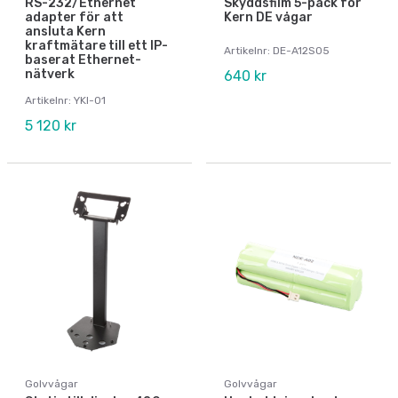
RS-232/Ethernet
Skyddsfilm 5-pack för
adapter för att
Kern DE vågar
ansluta Kern
kraftmätare till ett IP-
Artikelnr: DE-A12S05
baserat Ethernet-
nätverk
640 kr
Artikelnr: YKI-01
5 120 kr
Golvvågar
Golvvågar