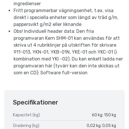
ingredienser
Fritt programmerbar vägningsenhet, t.ex. visa
direkt i speciella enheter som längd av tråd g/m,
pappersvikt g/m2 eller liknande
Obs! Individuell header data: Den fria
programvaran Kern SHM-01 kan användas för att
skriva ut 4 rubriklinjer på utskriften för skrivare
911-013, YKN-01, YKB-01N, YKE-01 och YKC-01 (i
kombination med YKI -02). Du kan enkelt ladda ner
programvaran här (tyvärr kan den inte skickas ut
som en CD): Software full-version
Specifikationer
Kapacitet (kg):
60 kg; 150 kg
Gradering (kg):
0,02 kg; 0,05 kg