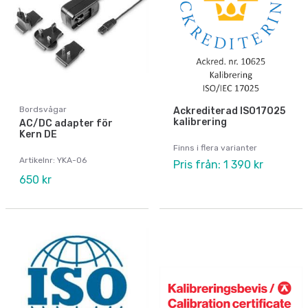
Bordsvågar
Ackrediterad ISO17025
kalibrering
AC/DC adapter för
Kern DE
Finns i flera varianter
Artikelnr: YKA-06
Pris från: 1 390 kr
650 kr