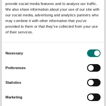
provide social media features and to analyse our traffic.
We also share information about your use of our site with
Balkvågar
Precisionsvågar
our social media, advertising and analytics partners who
Matrix nålprinter för
Matrix nålprinter Kern
Kern vågar med
106×158×40 mm
may combine it with other information that you’ve
datainterface RS232
provided to them or that they’ve collected from your use
Artikelnr: YKN-01
Artikelnr: 911-013
of their services.
4 990 kr
6 080 kr
Consent
Necessary
Selection
Preferences
Statistics
Marketing
Mätinstrument
Precisionsvågar