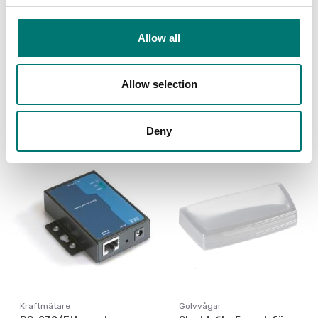
Programvara
RS-232/Bluetooth-
balansanslutning. För
adapter för trådlös
direkt överföring av
anslutning av Kern
Allow all
balansdata till
vågar
Windows-program
Artikelnr: YKI-02
Artikelnr: SCD-4.0
Allow selection
5 120 kr
3 690 kr
Deny
Kraftmätare
Golvvågar