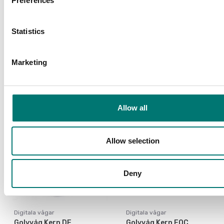
Preferences
Digitala vågar
Digitala vågar
Golvvåg HY10 Radwag
Golvvåg JBJP med
Statistics
pelarindikator
Finns i flera varianter
Finns i flera varianter
Marketing
Pris från: 76 990 kr
Pris från: 4 890 kr
Allow all
Allow selection
Deny
Digitala vågar
Digitala vågar
Golvvåg Kern DE
Golvvåg Kern EOC