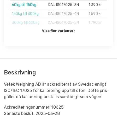
60kg till 150kg
KAL-ISO17025-3N
1 390 kr
150kg till 300kg
KAL-ISO17025-4N
1 590 kr
300kg till 600kg
KAL-ISO17025-5N
1 790 kr
Visa fler varianter
Beskrivning
Vetek Weighing AB är ackrediterat av Swedac enligt
ISO/IEC 17025 för kalibrering upp till 6ton. Detta pris
gäller då kalibrering beställs samtidigt som vågen.
Ackrediteringsnummer: 10625
Senaste beslut: 2025-03-28