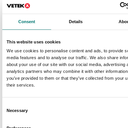
Consent
Details
Abo
Bordsvågar
Doservågar
Defender 6000 D61XW
Doservåg
Ohaus Washdown. Med
pelare.
This website uses cookies
Finns i flera varianter
Finns i flera varianter
We use cookies to personalise content and ads, to provide s
Pris från: 14 290 kr
Pris från: 43 220 kr
media features and to analyse our traffic. We also share info
about your use of our site with our social media, advertising 
analytics partners who may combine it with other information
you’ve provided to them or that they’ve collected from your u
their services.
Consent
Necessary
Selection