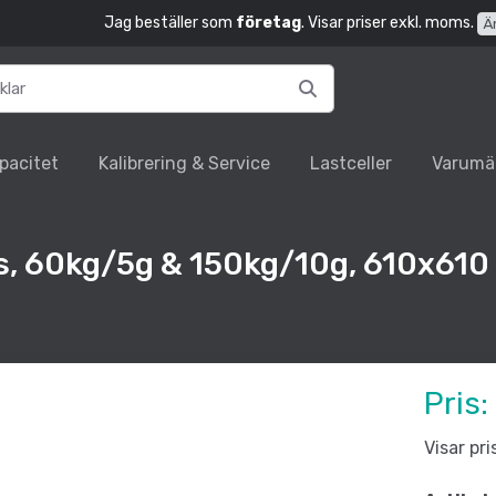
Jag beställer som
företag
. Visar priser exkl. moms.
Ä
pacitet
Kalibrering & Service
Lastceller
Varumä
, 60kg/5g & 150kg/10g, 610x610
Pris:
Visar pr