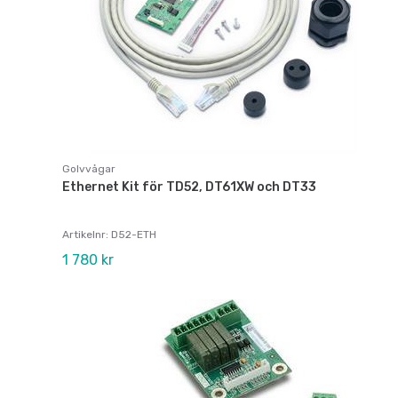
Golvvågar
Ethernet Kit för TD52, DT61XW och DT33
Artikelnr: D52-ETH
1 780 kr