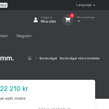
Language
ndra
0
Logga in
Min kundvagn
Mina sidor
rken
Magasin
 mm.
Bordsvågar
Bordsvågar stora modeller
22 210 kr
iser exkl. moms