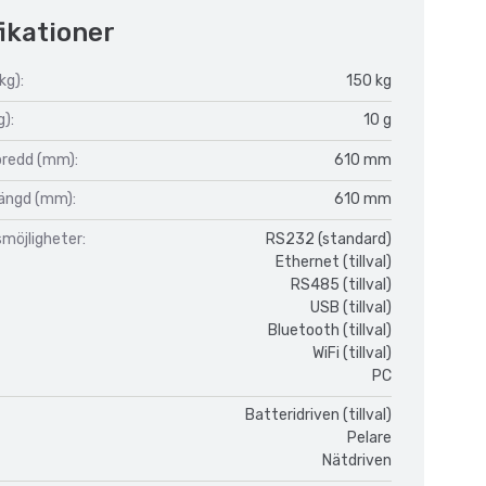
ikationer
kg):
150 kg
g):
10 g
bredd (mm):
610 mm
längd (mm):
610 mm
möjligheter:
RS232 (standard)
Ethernet (tillval)
RS485 (tillval)
USB (tillval)
Bluetooth (tillval)
WiFi (tillval)
PC
Batteridriven (tillval)
Pelare
Nätdriven