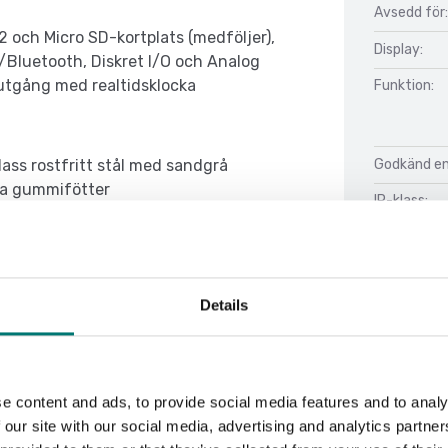
Avsedd för:
 och Micro SD-kortplats (medföljer),
Display:
luetooth, Diskret I/O och Analog
autgång med realtidsklocka
Funktion:
Godkänd enl
klass rostfritt stål med sandgrå
ara gummifötter
IP-klass:
Kalibrering:
t intervall 15 000d/3000 (25000d/5000d
ntrollvägssymboler med valbar drift och
Material:
Details
lbara operativ språk, valbart miljö och
atorer för överbelastning/underbelastning,
k dimdisplay, automatisk avstängning,
e content and ads, to provide social media features and to analy
Doku
 our site with our social media, advertising and analytics partn