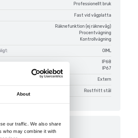
Professionellt bruk
Fast vid vågplatta
Räknefunktion (ej räknevåg)
Procentvägning
Kontrollvägning
igt:
OIML
IP68
IP67
Extern
Rostfritt stål
About
se our traffic. We also share
ment
ers who may combine it with