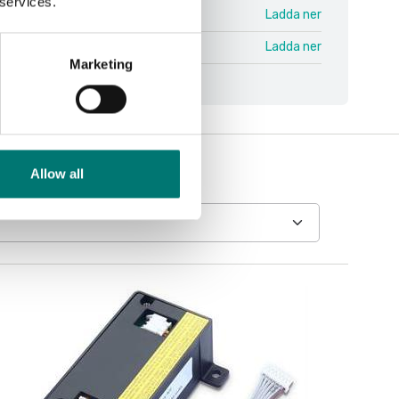
 services.
TD52 V1.pdf
Ladda ner
icators TD52 V3 ENG.pdf
Ladda ner
Marketing
Allow all