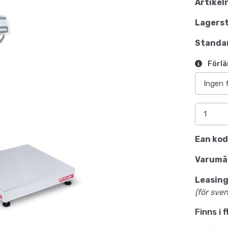
Artikel
Lagerst
Standar
Förlä
Ean kod
Varumä
Leasing
(för sve
Finns i 