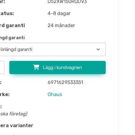
nr:
D52XW150RQDV3
atus:
4-8 dagar
d garanti
24 månader
ngd garanti
Lägg i kundvagnen
:
6971629533351
rke:
Ohaus
:
nska företag)
flera varianter