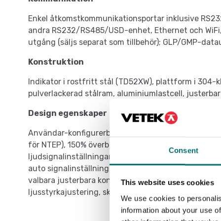
Enkel åtkomstkommunikationsportar inklusive RS232
andra RS232/RS485/USD-enhet, Ethernet och WiFi/B
utgång (säljs separat som tillbehör); GLP/GMP-dat
Konstruktion
Indikator i rostfritt stål (TD52XW), plattform i 304-
pulverlackerad stålram, aluminiumlastcell, justerb
Design egenskaper
Användar-konfigurerbar upplösning upp till dubbel
för NTEP), 150% överbelastningskapacitetsskydd, ko
Consent
ljudsignalinställningar, menyslåsomkopplare, flera va
auto signalinställningar, stabilitetsindikator, indik
valbara justerbara kontrastinställningar, automatis
This website uses cookies
ljusstyrkajustering, skärmsläckare, auto tare.
We use cookies to personalis
information about your use of