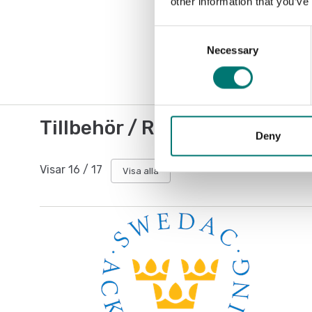
other information that you’ve
Consent
Necessary
Selection
Tillbehör / Reservdelar
Deny
Visar
16
/
17
Visa alla