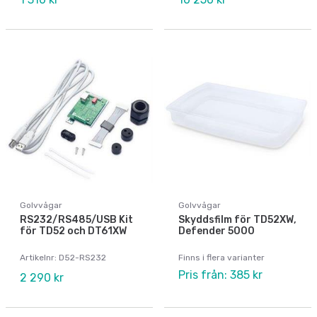
Golvvågar
Golvvågar
RS232/RS485/USB Kit
Skyddsfilm för TD52XW,
för TD52 och DT61XW
Defender 5000
Artikelnr: D52-RS232
Finns i flera varianter
Pris från: 385 kr
2 290 kr