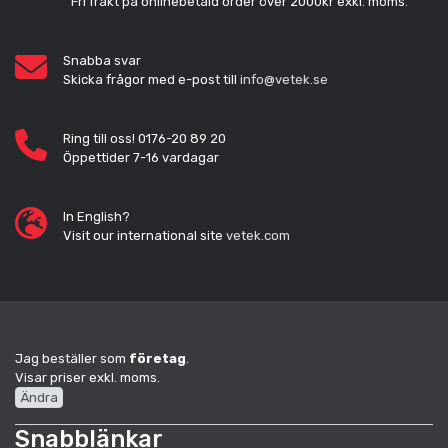
Fri frakt på onlinebetald order över 2000kr exkl. moms.
Snabba svar
Skicka frågor med e-post till
info@vetek.se
Ring till oss! 0176-20 89 20
Öppettider 7-16 vardagar
In English?
Visit our international site
vetek.com
Jag beställer som
företag
.
Visar priser exkl. moms.
Ändra
Snabblänkar