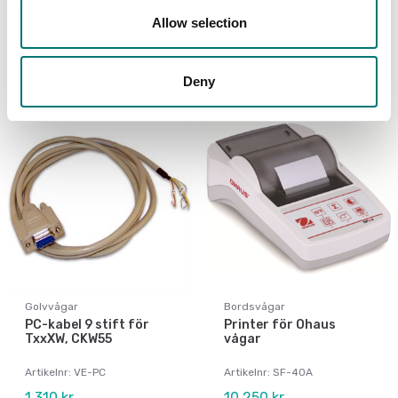
Allow selection
Artikelnr: D52-CGK
Artikelnr: D52-LC
275 kr
1 705 kr
Deny
Golvvågar
Bordsvågar
PC-kabel 9 stift för
Printer för Ohaus
TxxXW, CKW55
vågar
Artikelnr: VE-PC
Artikelnr: SF-40A
1 310 kr
10 250 kr