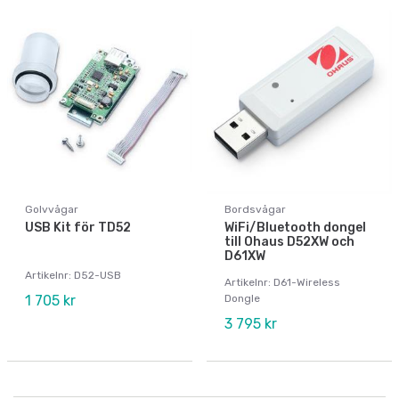
Golvvågar
Bordsvågar
USB Kit för TD52
WiFi/Bluetooth dongel
till Ohaus D52XW och
D61XW
Artikelnr: D52-USB
Artikelnr: D61-Wireless
1 705 kr
Dongle
3 795 kr