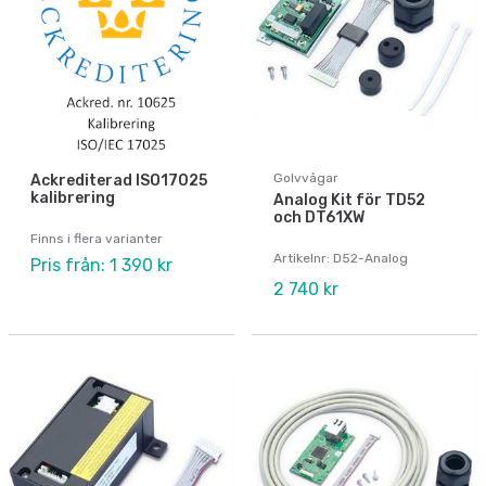
Golvvågar
Ackrediterad ISO17025
kalibrering
Analog Kit för TD52
och DT61XW
Finns i flera varianter
Artikelnr: D52-Analog
Pris från: 1 390 kr
2 740 kr