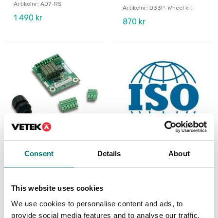
Artikelnr: AD7-RS
Artikelnr: D33P-Wheel kit
1 490 kr
870 kr
Consent
Details
About
Precisionsvågar
ISO 17025 kalibrering
av våg inkl certifikat
I/O-kit, för R71 TD52
DT61XW
This website uses cookies
Finns i flera varianter
Artikelnr: R71-I/O
Pris från: 1 999 kr
We use cookies to personalise content and ads, to
1 410 kr
provide social media features and to analyse our traffic.