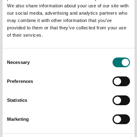
We also share information about your use of our site with
our social media, advertising and analytics partners who
may combine it with other information that you’ve
provided to them or that they’ve collected from your use
of their services.
Consent
Necessary
Selection
Preferences
Golvvågar
Golvvågar
Kabelförskruvning kit,
LC Förlängningskabel
M16 till D52
9m till D52
Statistics
Artikelnr: D52-CGK
Artikelnr: D52-LC
275 kr
1 705 kr
Marketing