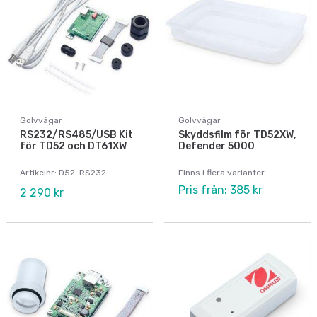
Golvvågar
Golvvågar
RS232/RS485/USB Kit
Skyddsfilm för TD52XW,
för TD52 och DT61XW
Defender 5000
Artikelnr: D52-RS232
Finns i flera varianter
Pris från: 385 kr
2 290 kr