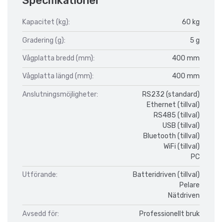
Specifikationer
Kapacitet (kg):
60 kg
Gradering (g):
5 g
Vågplatta bredd (mm):
400 mm
Vågplatta längd (mm):
400 mm
Anslutningsmöjligheter:
RS232 (standard)
Ethernet (tillval)
RS485 (tillval)
USB (tillval)
Bluetooth (tillval)
WiFi (tillval)
PC
Utförande:
Batteridriven (tillval)
Pelare
Nätdriven
Avsedd för:
Professionellt bruk