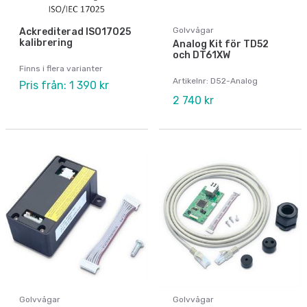
Golvvågar
Ackrediterad ISO17025
kalibrering
Analog Kit för TD52
och DT61XW
Finns i flera varianter
Artikelnr: D52-Analog
Pris från: 1 390 kr
2 740 kr
Golvvågar
Golvvågar