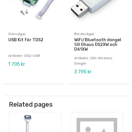
Golvvågar
Bordsvågar
USB Kit för TD52
WiFi/Bluetooth dongel
till Ohaus D52XW och
D61XW
Artikelnr: D52-USB
Artikelnr: D61-Wireless
1 705 kr
Dongle
3 795 kr
Related pages