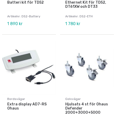
Batteri kit för TD52
Ethernet Kit för TD52,
DT61XW och DT33
Artikelnr: D52-Battery
Artikelnr: D52-ETH
1 890 kr
1 780 kr
Bordsvågar
Golvvågar
Extra display AD7-RS
Hjulsats 4 st för Ohaus
Ohaus
Defender
2000+3000+5000