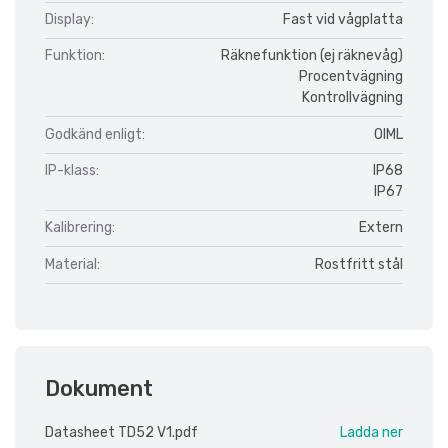
Display:
Fast vid vågplatta
Funktion:
Räknefunktion (ej räknevåg)
Procentvägning
Kontrollvägning
Godkänd enligt:
OIML
IP-klass:
IP68
IP67
Kalibrering:
Extern
Material:
Rostfritt stål
Dokument
Datasheet TD52 V1.pdf
Ladda ner