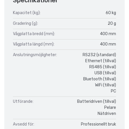
Specifikationer
Kapacitet (kg):
60 kg
Gradering (g):
20 g
Vågplatta bredd (mm):
400 mm
Vågplatta längd (mm):
400 mm
Anslutningsmöjligheter:
RS232 (standard)
Ethernet (tillval)
RS485 (tillval)
USB (tillval)
Bluetooth (tillval)
WiFi (tillval)
PC
Utförande:
Batteridriven (tillval)
Pelare
Nätdriven
Avsedd för:
Professionellt bruk