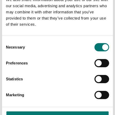
our social media, advertising and analytics partners who
may combine it with other information that you’ve
provided to them or that they’ve collected from your use
of their services.
Consent
Necessary
Selection
Preferences
Golvvågar
Golvvågar
Kabelförskruvning kit,
LC Förlängningskabel
Statistics
M16 till D52
9m till D52
Artikelnr: D52-CGK
Artikelnr: D52-LC
Marketing
275 kr
1 705 kr