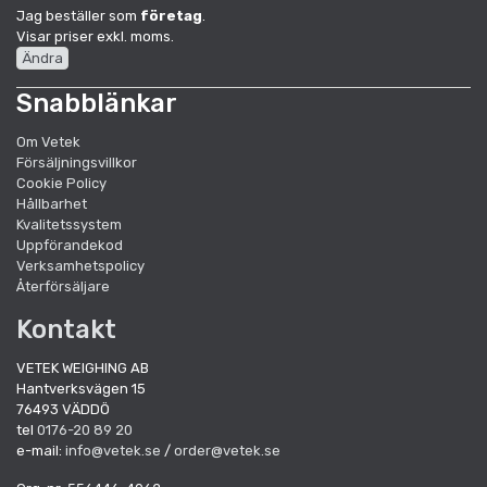
Jag beställer som
företag
.
Visar priser exkl. moms.
Ändra
Snabblänkar
Om Vetek
Försäljningsvillkor
Cookie Policy
Hållbarhet
Kvalitetssystem
Uppförandekod
Verksamhetspolicy
Återförsäljare
Kontakt
VETEK WEIGHING AB
Hantverksvägen 15
76493 VÄDDÖ
tel
0176-20 89 20
e-mail:
info@vetek.se
/
order@vetek.se