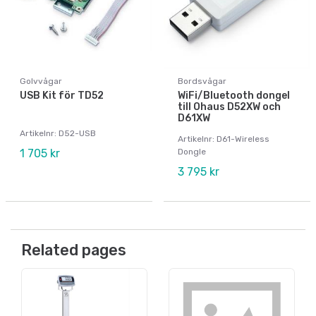
Golvvågar
Bordsvågar
USB Kit för TD52
WiFi/Bluetooth dongel
till Ohaus D52XW och
D61XW
Artikelnr: D52-USB
Artikelnr: D61-Wireless
1 705 kr
Dongle
3 795 kr
Related pages