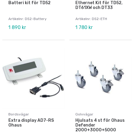
Batteri kit för TD52
Ethernet Kit för TD52,
DT61XW och DT33
Artikelnr: D52-Battery
Artikelnr: D52-ETH
1 890 kr
1 780 kr
Bordsvågar
Golvvågar
Extra display AD7-RS
Hjulsats 4 st för Ohaus
Ohaus
Defender
2000+3000+5000