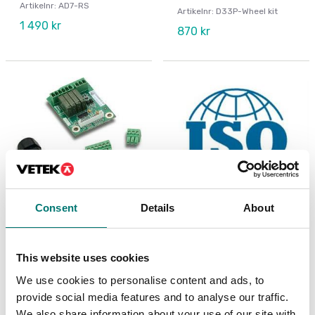
Artikelnr: AD7-RS
Artikelnr: D33P-Wheel kit
1 490 kr
870 kr
Consent
Details
About
Precisionsvågar
ISO 17025 kalibrering
av våg inkl certifikat
I/O-kit, för R71 TD52
This website uses cookies
DT61XW
Finns i flera varianter
We use cookies to personalise content and ads, to
Artikelnr: R71-I/O
Pris från: 1 999 kr
provide social media features and to analyse our traffic.
1 410 kr
We also share information about your use of our site with