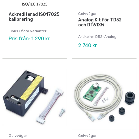
Golvvågar
Ackrediterad ISO17025
kalibrering
Analog Kit för TD52
och DT61XW
Finns i flera varianter
Artikelnr: D52-Analog
Pris från: 1 290 kr
2 740 kr
Golvvågar
Golvvågar