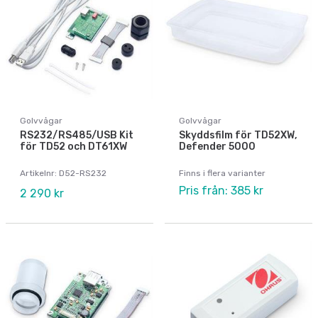
Golvvågar
Golvvågar
RS232/RS485/USB Kit
Skyddsfilm för TD52XW,
för TD52 och DT61XW
Defender 5000
Artikelnr: D52-RS232
Finns i flera varianter
Pris från: 385 kr
2 290 kr