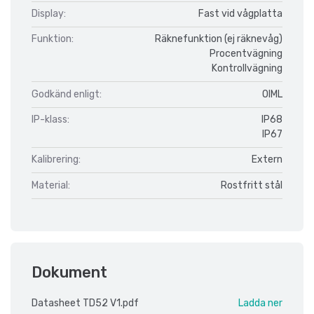
Display:
Fast vid vågplatta
Funktion:
Räknefunktion (ej räknevåg)
Procentvägning
Kontrollvägning
Godkänd enligt:
OIML
IP-klass:
IP68
IP67
Kalibrering:
Extern
Material:
Rostfritt stål
Dokument
Datasheet TD52 V1.pdf
Ladda ner