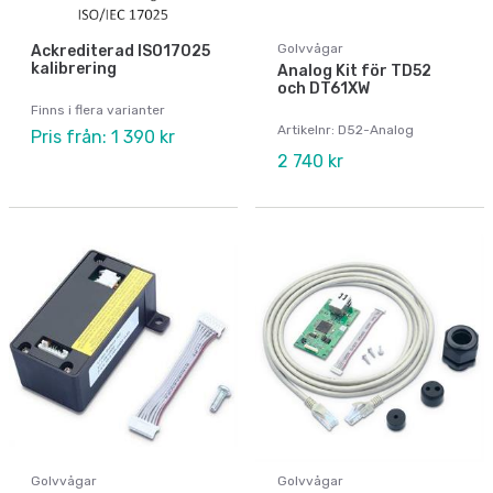
Golvvågar
Ackrediterad ISO17025
kalibrering
Analog Kit för TD52
och DT61XW
Finns i flera varianter
Artikelnr: D52-Analog
Pris från: 1 390 kr
2 740 kr
Golvvågar
Golvvågar