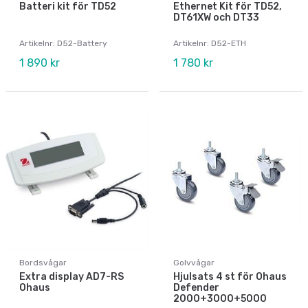
Batteri kit för TD52
Ethernet Kit för TD52,
DT61XW och DT33
Artikelnr: D52-Battery
Artikelnr: D52-ETH
1 890 kr
1 780 kr
Bordsvågar
Golvvågar
Extra display AD7-RS
Hjulsats 4 st för Ohaus
Ohaus
Defender
2000+3000+5000