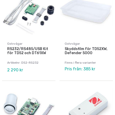
Golvvågar
Golvvågar
RS232/RS485/USB Kit
Skyddsfilm för TD52XW,
för TD52 och DT61XW
Defender 5000
Artikelnr: D52-RS232
Finns i flera varianter
Pris från: 385 kr
2 290 kr