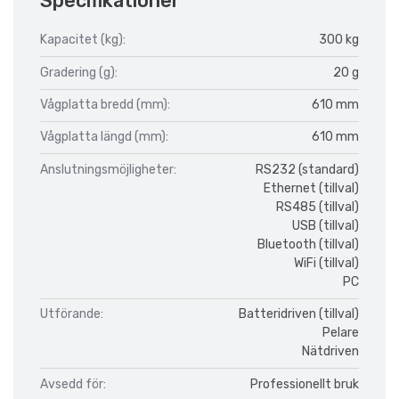
Specifikationer
Kapacitet (kg):
300 kg
Gradering (g):
20 g
Vågplatta bredd (mm):
610 mm
Vågplatta längd (mm):
610 mm
Anslutningsmöjligheter:
RS232 (standard)
Ethernet (tillval)
RS485 (tillval)
USB (tillval)
Bluetooth (tillval)
WiFi (tillval)
PC
Utförande:
Batteridriven (tillval)
Pelare
Nätdriven
Avsedd för:
Professionellt bruk