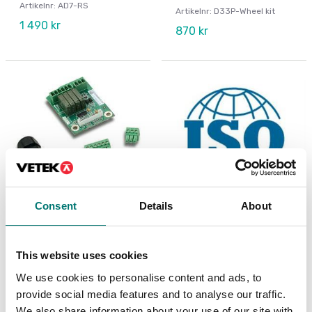
Artikelnr: AD7-RS
Artikelnr: D33P-Wheel kit
1 490 kr
870 kr
Consent
Details
About
Precisionsvågar
ISO 17025 kalibrering
av våg inkl certifikat
I/O-kit, för R71 TD52
This website uses cookies
DT61XW
Finns i flera varianter
We use cookies to personalise content and ads, to
Artikelnr: R71-I/O
Pris från: 2 739 kr
provide social media features and to analyse our traffic.
1 410 kr
We also share information about your use of our site with