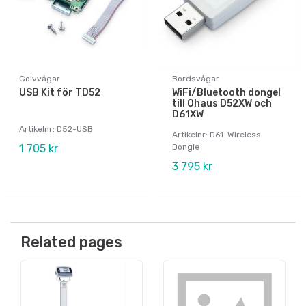
Golvvågar
Bordsvågar
USB Kit för TD52
WiFi/Bluetooth dongel
till Ohaus D52XW och
D61XW
Artikelnr: D52-USB
Artikelnr: D61-Wireless
1 705 kr
Dongle
3 795 kr
Related pages