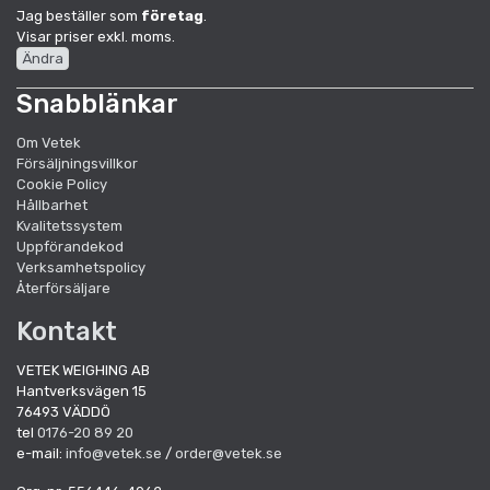
Jag beställer som
företag
.
Visar priser exkl. moms.
Ändra
Snabblänkar
Om Vetek
Försäljningsvillkor
Cookie Policy
Hållbarhet
Kvalitetssystem
Uppförandekod
Verksamhetspolicy
Återförsäljare
Kontakt
VETEK WEIGHING AB
Hantverksvägen 15
76493 VÄDDÖ
tel
0176-20 89 20
e-mail:
info@vetek.se
/
order@vetek.se