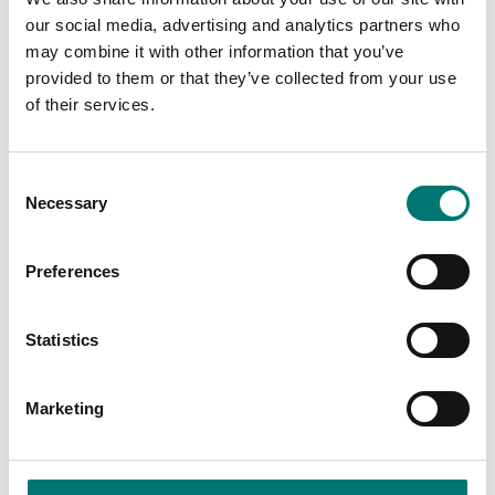
our social media, advertising and analytics partners who
may combine it with other information that you’ve
provided to them or that they’ve collected from your use
of their services.
Consent
Necessary
Selection
Preferences
Golvvågar
Golvvågar
Kabelförskruvning kit,
LC Förlängningskabel
Statistics
M16 till D52
9m till D52
Artikelnr: D52-CGK
Artikelnr: D52-LC
Marketing
275 kr
1 705 kr