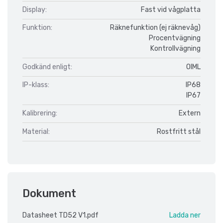
Display:
Fast vid vågplatta
Funktion:
Räknefunktion (ej räknevåg)
Procentvägning
Kontrollvägning
Godkänd enligt:
OIML
IP-klass:
IP68
IP67
Kalibrering:
Extern
Material:
Rostfritt stål
Dokument
Datasheet TD52 V1.pdf
Ladda ner