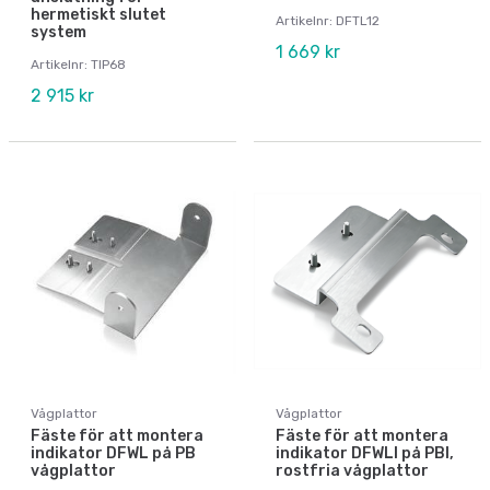
hermetiskt slutet
Artikelnr: DFTL12
system
1 669 kr
Artikelnr: TIP68
2 915 kr
Vågplattor
Vågplattor
Fäste för att montera
Fäste för att montera
indikator DFWL på PB
indikator DFWLI på PBI,
vågplattor
rostfria vågplattor