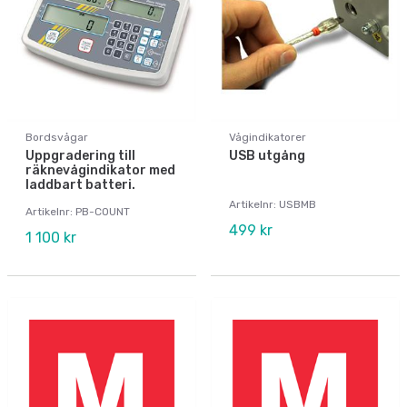
Bordsvågar
Vågindikatorer
Uppgradering till
USB utgång
räknevågindikator med
laddbart batteri.
Artikelnr: USBMB
Artikelnr: PB-COUNT
499 kr
1 100 kr