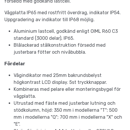
försedd med godkänd lastcell.
Vågplatta IP65 med rostfritt överdrag, indikator IP54.
Uppgradering av indikator till IP68 möjlig.
Aluminium lastcell, godkänd enligt OIML R60 C3
standard (3000 delar), IP65.
Blålackerad stålkonstruktion försedd med
justerbara fötter och nivåbubbla.
Fördelar
Vågindikator med 25mm bakrundsbelyst
högkontrast LCD display. 5st tryckknappar.
Kombineras med pelare eller monteringsbygel för
vågplatta.
Utrustad med fäste med justerbar lutning och
stödkolumn, höjd: 350 mm i modellerna "T"; 500
mm i modellerna "Q"; 700 mm i modellerna "X" och
"E".