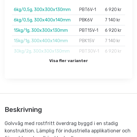
6kg/0,5g, 300x300x130mm
PBT6V-1
6 920 kr
6kg/0,5g, 300x400x140mm
PBK6V
7 140 kr
15kg/1g, 300x300x130mm
PBT15V-1
6 920 kr
15kg/1g, 300x400x140mm
PBK15V
7 140 kr
30kg/2g, 300x300x130mm
PBT30V-1
6 920 kr
Visa fler varianter
Beskrivning
Golvvåg med rostfritt överdrag byggd i en stadig
konstruktion. Lämplig för industriella applikationer och