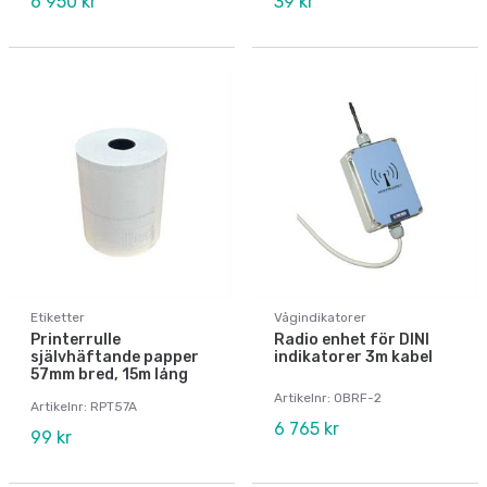
6 950 kr
39 kr
Etiketter
Vågindikatorer
Printerrulle
Radio enhet för DINI
självhäftande papper
indikatorer 3m kabel
57mm bred, 15m lång
Artikelnr: OBRF-2
Artikelnr: RPT57A
6 765 kr
99 kr