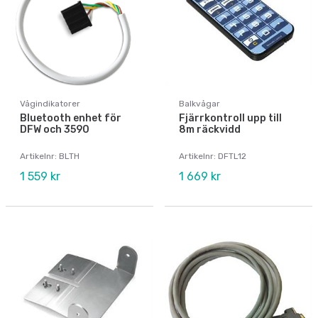
Vågindikatorer
Balkvågar
Bluetooth enhet för
Fjärrkontroll upp till
DFW och 3590
8m räckvidd
Artikelnr: BLTH
Artikelnr: DFTL12
1 559 kr
1 669 kr