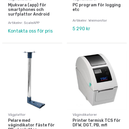
Mjukvara (app) för
PC program för logging
smartphones och
etc
surfplattor Android
Artikelnr: Weimonitor
Artikelnr: ScaleAPP
5 290 kr
Kontakta oss för pris
Vågplattor
Vågindikatorer
Pelare med
Printer termisk TCS för
vågindikator fäste för
DFW, DGT, PB, mfl