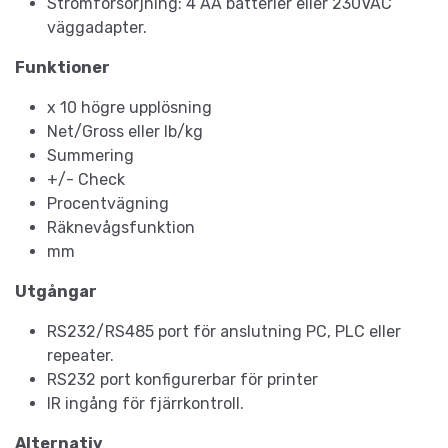
Strömförsörjning: 4 AA batterier eller 230VAC
väggadapter.
Funktioner
x 10 högre upplösning
Net/Gross eller lb/kg
Summering
+/- Check
Procentvägning
Räknevågsfunktion
mm
Utgångar
RS232/RS485 port för anslutning PC, PLC eller
repeater.
RS232 port konfigurerbar för printer
IR ingång för fjärrkontroll.
Alternativ