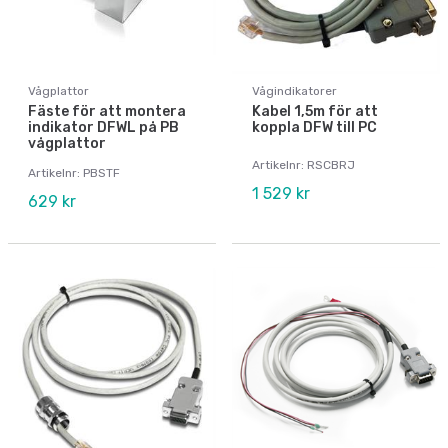
Vågplattor
Vågindikatorer
Fäste för att montera
Kabel 1,5m för att
indikator DFWL på PB
koppla DFW till PC
vågplattor
Artikelnr: RSCBRJ
Artikelnr: PBSTF
1 529 kr
629 kr