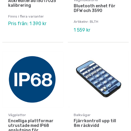
Ackrediterad ISO17025
kalibrering
Bluetooth enhet för
DFW och 3590
Finns i flera varianter
Artikelnr: BLTH
Pris från: 1 390 kr
1 559 kr
Vågplattor
Balkvågar
Encelliga plattformar
Fjärrkontroll upp till
utrustade med IP68
8m räckvidd
anslutning för