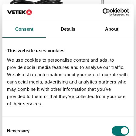
Consent
Details
About
This website uses cookies
Vågindikatorer
Balkvågar
RS232 till USB kabel
Stativ i rostfritt stål
We use cookies to personalise content and ads, to
för Dini indikatorer
provide social media features and to analyse our traffic.
We also share information about your use of our site with
Finns i flera varianter
Finns i flera varianter
our social media, advertising and analytics partners who
Pris från: 1 290 kr
Pris från: 3 390 kr
may combine it with other information that you’ve
provided to them or that they’ve collected from your use
of their services.
Consent
Necessary
Selection