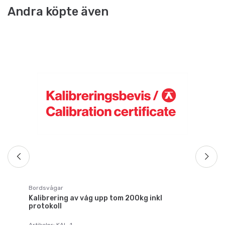
Andra köpte även
Vå
Pe
vå
Ar
Fr
Bordsvågar
Kalibrering av våg upp tom 200kg inkl
protokoll
Artikelnr: KAL-1