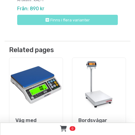
Från: 890 kr
Finns i flera varianter
Related pages
Våg med
Bordsvågar
upplösning 1
stora modeller
0
gram