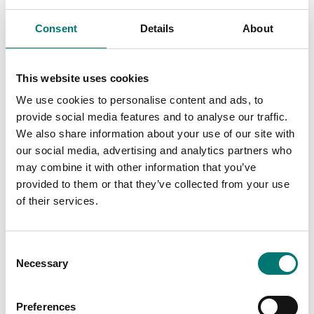
Är tillbehör till
Consent
Details
About
Visar
1
/
19
Visa alla
This website uses cookies
We use cookies to personalise content and ads, to
provide social media features and to analyse our traffic.
We also share information about your use of our site with
our social media, advertising and analytics partners who
may combine it with other information that you’ve
provided to them or that they’ve collected from your use
of their services.
Consent
Bordsvågar
Necessary
Selection
Bordsvåg IP65/IP54
Preferences
Finns i flera varianter