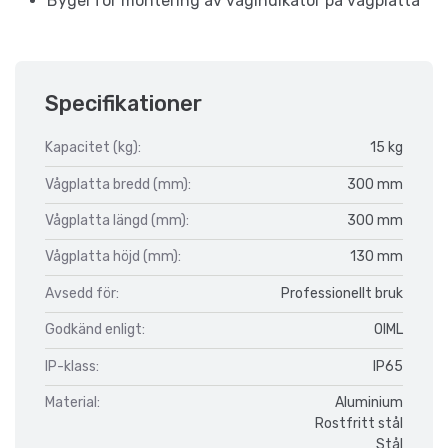
Bygel för montering av vågindikator på vågplatta
Specifikationer
Kapacitet (kg):
15 kg
Vågplatta bredd (mm):
300 mm
Vågplatta längd (mm):
300 mm
Vågplatta höjd (mm):
130 mm
Avsedd för:
Professionellt bruk
Godkänd enligt:
OIML
IP-klass:
IP65
Material:
Aluminium
Rostfritt stål
Stål