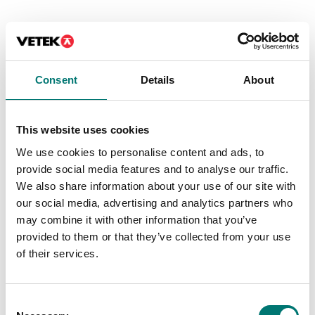
Är tillbehör till
Consent
Details
About
Visar
5
/
10
Visa alla
This website uses cookies
We use cookies to personalise content and ads, to
provide social media features and to analyse our traffic.
We also share information about your use of our site with
our social media, advertising and analytics partners who
may combine it with other information that you’ve
provided to them or that they’ve collected from your use
of their services.
Lastceller
Vågplattor
Trådlös
Fäste för att montera
Consent
lastcellssändare
indikator DFWL på PB