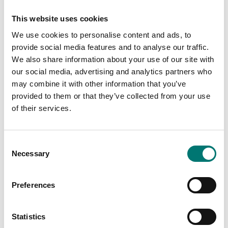
vågplattor
Finns i flera varianter
This website uses cookies
Artikelnr: PBSTF
Pris från: 9 990 kr
We use cookies to personalise content and ads, to
629 kr
provide social media features and to analyse our traffic.
We also share information about your use of our site with
our social media, advertising and analytics partners who
may combine it with other information that you’ve
provided to them or that they’ve collected from your use
of their services.
Consent
Necessary
Selection
Vågplattor
Balkvågar
Preferences
Pelare med
Stativ i rostfritt stål
vågindikator fäste för
för Dini indikatorer
PB vågplattor
Statistics
Finns i flera varianter
Finns i flera varianter