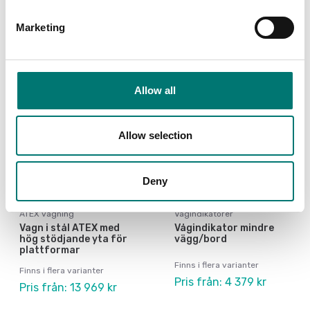
Pris från: 3 390 kr
Pris från: 1 089 kr
Marketing
Allow all
Allow selection
Deny
ATEX vägning
Vågindikatorer
Vagn i stål ATEX med
Vågindikator mindre
hög stödjande yta för
vägg/bord
plattformar
Finns i flera varianter
Finns i flera varianter
Pris från: 4 379 kr
Pris från: 13 969 kr