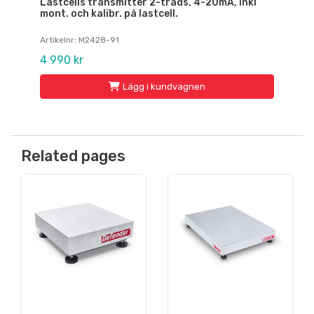
Lastcells transmitter 2-tråds, 4-20mA, inkl
mont. och kalibr. på lastcell.
Artikelnr: M2428-91
4 990 kr
Lägg i kundvagnen
Related pages