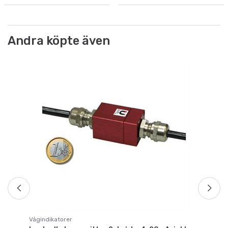
Andra köpte även
Vå
Tr
Ar
Fr
Vågindikatorer