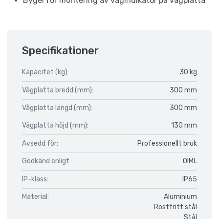
Bygel för montering av vågindikator på vågplatta
Specifikationer
Kapacitet (kg):
30 kg
Vågplatta bredd (mm):
300 mm
Vågplatta längd (mm):
300 mm
Vågplatta höjd (mm):
130 mm
Avsedd för:
Professionellt bruk
Godkänd enligt:
OIML
IP-klass:
IP65
Material:
Aluminium
Rostfritt stål
Stål