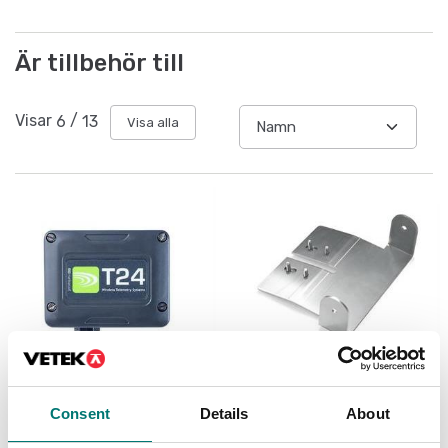
Är tillbehör till
Visar
6
/
13
Visa alla
Lastceller
Vågplattor
Consent
Details
About
Trådlös
Fäste för att montera
lastcellssändare
indikator DFWL på PB