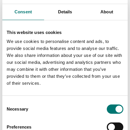
Är tillbehör till
Consent
Details
About
Visar
1
/
19
Visa alla
This website uses cookies
We use cookies to personalise content and ads, to
provide social media features and to analyse our traffic.
We also share information about your use of our site with
our social media, advertising and analytics partners who
may combine it with other information that you’ve
provided to them or that they’ve collected from your use
of their services.
Consent
Bordsvågar
Necessary
Selection
Bordsvåg IP65/IP54
Preferences
Finns i flera varianter