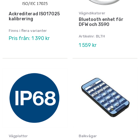
Vågindikatorer
Ackrediterad ISO17025
kalibrering
Bluetooth enhet för
DFW och 3590
Finns i flera varianter
Artikelnr: BLTH
Pris från: 1 390 kr
1 559 kr
Vågplattor
Balkvågar