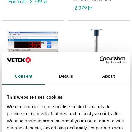
Pris från: 2 739 kr
2 079 kr
Consent
Details
About
Vågindikatorer
Vågplattor
This website uses cookies
PC program för logging
Pelare med
etc
vågindikator fäste för
We use cookies to personalise content and ads, to
PB vågplattor
provide social media features and to analyse our traffic.
Artikelnr: Weimonitor
Finns i flera varianter
We also share information about your use of our site with
5 290 kr
Pris från: 1 089 kr
our social media, advertising and analytics partners who