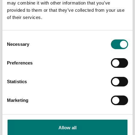
may combine it with other information that you’ve
provided to them or that they’ve collected from your use
of their services.
Consent
Necessary
Selection
Preferences
Vågplattor
Vågindikatorer
Statistics
Pelare i rostfritt stål,
Printer termisk TCS för
med fästen och bygel i
DFW, DGT, PB, mfl
rostfritt stål
Marketing
Finns i flera varianter
Finns i flera varianter
Pris från: 6 950 kr
Pris från: 2 439 kr
Allow all