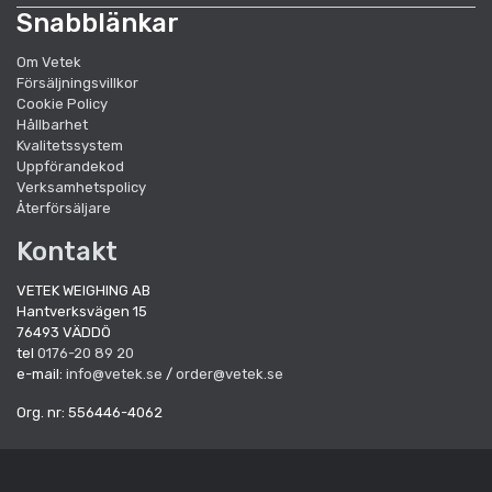
Snabblänkar
Om Vetek
Försäljningsvillkor
Cookie Policy
Hållbarhet
Kvalitetssystem
Uppförandekod
Verksamhetspolicy
Återförsäljare
Kontakt
VETEK WEIGHING AB
Hantverksvägen 15
76493 VÄDDÖ
tel
0176-20 89 20
e-mail:
info@vetek.se
/
order@vetek.se
Org. nr: 556446-4062