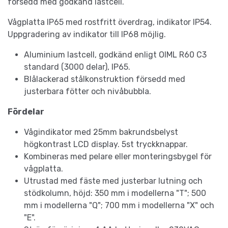
försedd med godkänd lastcell.
Vågplatta IP65 med rostfritt överdrag, indikator IP54.
Uppgradering av indikator till IP68 möjlig.
Aluminium lastcell, godkänd enligt OIML R60 C3
standard (3000 delar), IP65.
Blålackerad stålkonstruktion försedd med
justerbara fötter och nivåbubbla.
Fördelar
Vågindikator med 25mm bakrundsbelyst
högkontrast LCD display. 5st tryckknappar.
Kombineras med pelare eller monteringsbygel för
vågplatta.
Utrustad med fäste med justerbar lutning och
stödkolumn, höjd: 350 mm i modellerna "T"; 500
mm i modellerna "Q"; 700 mm i modellerna "X" och
"E".