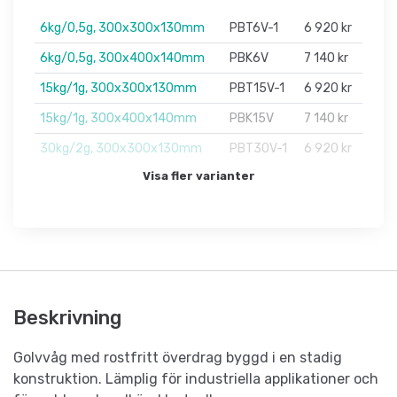
6kg/0,5g, 300x300x130mm
PBT6V-1
6 920 kr
6kg/0,5g, 300x400x140mm
PBK6V
7 140 kr
15kg/1g, 300x300x130mm
PBT15V-1
6 920 kr
15kg/1g, 300x400x140mm
PBK15V
7 140 kr
30kg/2g, 300x300x130mm
PBT30V-1
6 920 kr
Visa fler varianter
Beskrivning
Golvvåg med rostfritt överdrag byggd i en stadig
konstruktion. Lämplig för industriella applikationer och