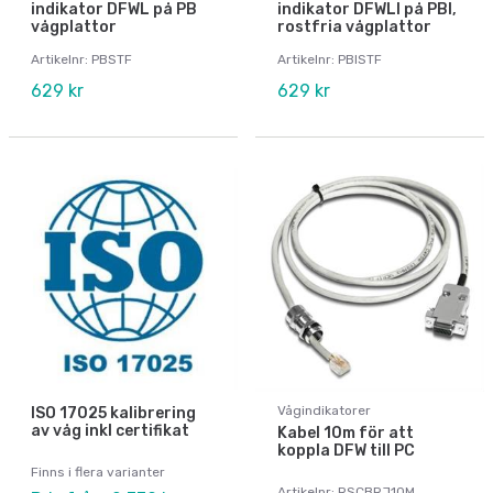
indikator DFWL på PB
indikator DFWLI på PBI,
vågplattor
rostfria vågplattor
Artikelnr: PBSTF
Artikelnr: PBISTF
629 kr
629 kr
Vågindikatorer
ISO 17025 kalibrering
av våg inkl certifikat
Kabel 10m för att
koppla DFW till PC
Finns i flera varianter
Artikelnr: RSCBRJ10M