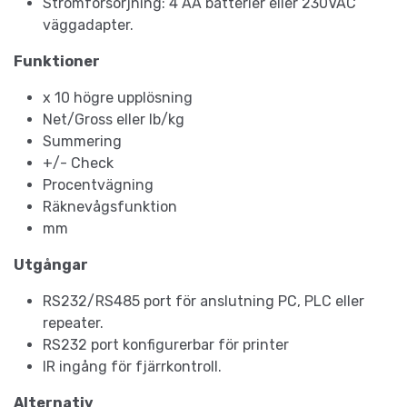
Strömförsörjning: 4 AA batterier eller 230VAC
väggadapter.
Funktioner
x 10 högre upplösning
Net/Gross eller lb/kg
Summering
+/- Check
Procentvägning
Räknevågsfunktion
mm
Utgångar
RS232/RS485 port för anslutning PC, PLC eller
repeater.
RS232 port konfigurerbar för printer
IR ingång för fjärrkontroll.
Alternativ