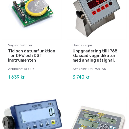
Vågindikatorer
Bordsvågar
Tid och datumfunktion
Uppgradering till IP68
för DFW och DGT
klassad vågindikator
instrumenten
med analog utsignal.
Artikelnr: DFCLK
Artikelnr: PBIP68-AN
1 639 kr
3 740 kr