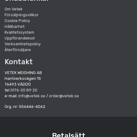
Om Vetek
Försäljningsvillkor
Cookie Policy
Hållbarhet
Kvalitetssystem
Uppförandekod
Verksamhetspolicy
Återförsäljare
Kontakt
VETEK WEIGHING AB
Hantverksvägen 15
76493 VÄDDÖ
tel
0176-20 89 20
e-mail:
info@vetek.se
/
order@vetek.se
Org. nr: 556446-4062
Betalsätt