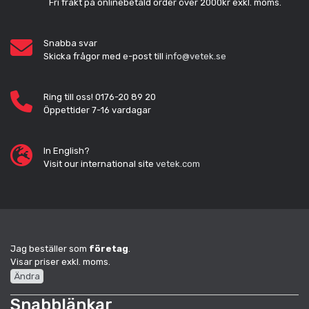
Fri frakt på onlinebetald order över 2000kr exkl. moms.
Snabba svar
Skicka frågor med e-post till
info@vetek.se
Ring till oss! 0176-20 89 20
Öppettider 7-16 vardagar
In English?
Visit our international site
vetek.com
Jag beställer som
företag
.
Visar priser exkl. moms.
Ändra
Snabblänkar