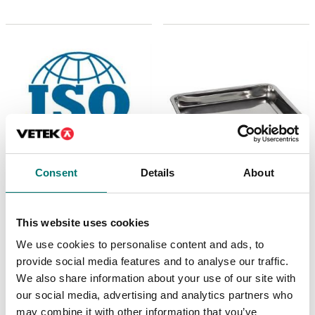
Consent
Details
About
Bordsvågar
ISO 17025 kalibrering
av våg inkl certifikat
Skål i rostfritt stål
This website uses cookies
400x300x45mm
Finns i flera varianter
We use cookies to personalise content and ads, to
Artikelnr: RFS-A02
Pris från: 1 999 kr
provide social media features and to analyse our traffic.
1 180 kr
We also share information about your use of our site with
our social media, advertising and analytics partners who
may combine it with other information that you’ve