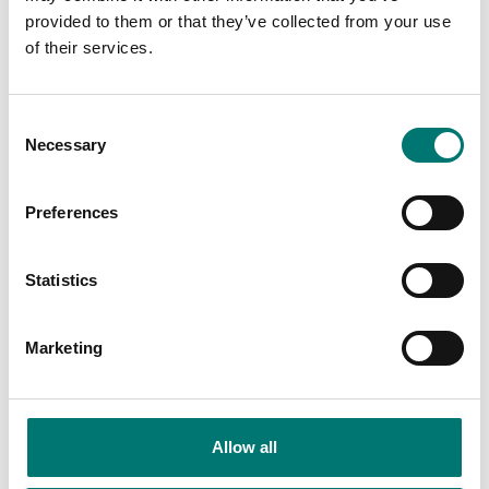
provided to them or that they’ve collected from your use
of their services.
Consent
Necessary
Selection
Preferences
Bordsvågar
Balkvågar
Stativ för Kern SFE
Stativ till Kern display,
Statistics
ca 1040 mm
Finns i flera varianter
Artikelnr: BFS-A07
Marketing
Pris från: 1 090 kr
2 780 kr
Allow all