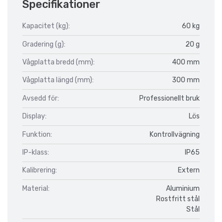
Specifikationer
Kapacitet (kg):
60 kg
Gradering (g):
20 g
Vågplatta bredd (mm):
400 mm
Vågplatta längd (mm):
300 mm
Avsedd för:
Professionellt bruk
Display:
Lös
Funktion:
Kontrollvägning
IP-klass:
IP65
Kalibrering:
Extern
Material:
Aluminium
Rostfritt stål
Stål