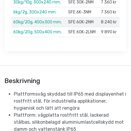
30kg/10g, 300x240 mm.
SFE 30K-2NM
7 360 kr
6kg/2g, 300x240 mm.
SFE 6K-3NM
7 360 kr
60kg/20g, 400x300 mm.
SFE 60K-2NM
8 240 kr
60kg/20g, 500x400 mm.
SFE 60K-2LNM
9 890 kr
Beskrivning
Plattformsvåg skyddad till IP65 med displayenhet i
rostfritt stål, för industriella applikationer,
hygienisk och lätt att rengöra
Plattform: vågplatta rostfritt stål, lackerad
stålbas, silikonbelagd aluminiumlastcellskydd mot
damm och vattenstänk IP65