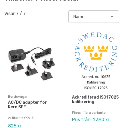
Visar
7
/
7
Bordsvågar
Ackrediterad ISO17025
kalibrering
AC/DC adapter för
Kern SFE
Finns i flera varianter
Artikelnr: YKA-11
Pris från: 1 390 kr
825 kr