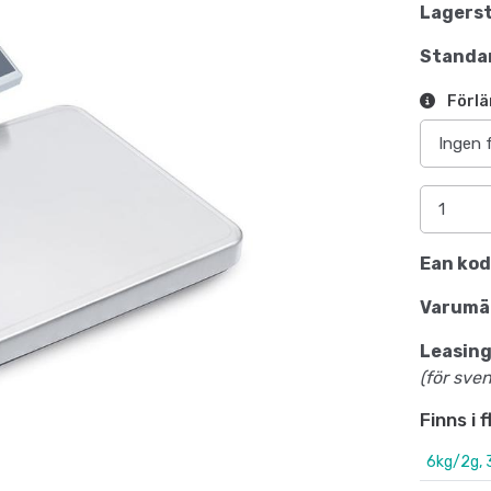
Lagerst
Standar
Förlä
Ean kod
Varumä
Leasing
(för sve
Finns i 
6kg/2g,