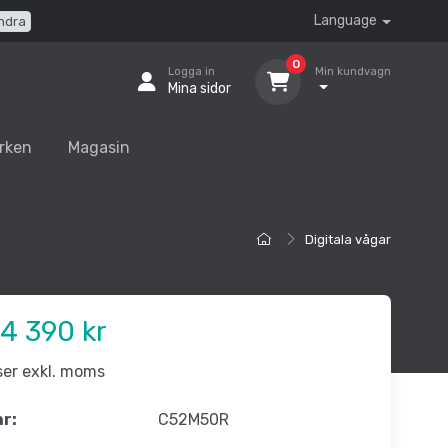
Language
ndra
0
Logga in
Min kundvagn
Mina sidor
rken
Magasin
Digitala vågar
4 390 kr
iser exkl. moms
nr:
C52M50R