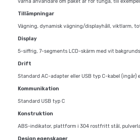
varna användare om paket är för tunga, till exempel f
Tillämpningar
Vägning, dynamisk vägning/displayhåll, viktlarm, to
Display
5-siffrig, 7-segments LCD-skärm med vit bakgrunds
Drift
Standard AC-adapter eller USB typ C-kabel (ingår) el
Kommunikation
Standard USB typ C
Konstruktion
ABS-indikator, plattform i 304 rostfritt stål, pulver
Design egenskaper