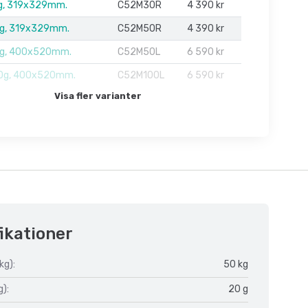
g, 319x329mm.
C52M30R
4 390 kr
g, 319x329mm.
C52M50R
4 390 kr
g, 400x520mm.
C52M50L
6 590 kr
0g, 400x520mm.
C52M100L
6 590 kr
Visa fler varianter
ikationer
kg):
50 kg
g):
20 g