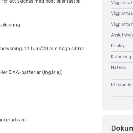
ör att skickas med post eller lastbil.
Vågplatta 
Vågplatta 
Vågplatta 
talisering
Anslutnings
Display:
belysning, 1,1 tum/28 mm höga siffror
Kalibrering:
Material:
ler 3 AA-batterier (ingår ej)
Utförande:
lackerad ram
Doku