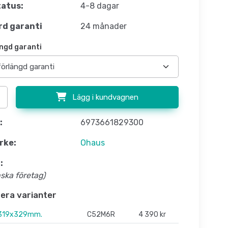
atus:
4-8 dagar
d garanti
24 månader
ngd garanti
Lägg i kundvagnen
:
6973661829300
rke:
Ohaus
:
nska företag)
flera varianter
 319x329mm.
C52M6R
4 390 kr