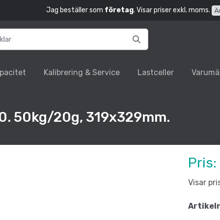
Jag beställer som
företag
. Visar priser exkl. moms.
Ä
pacitet
Kalibrering & Service
Lastceller
Varumä
00. 50kg/20g, 319x329mm.
Pris:
Visar pr
Artikel