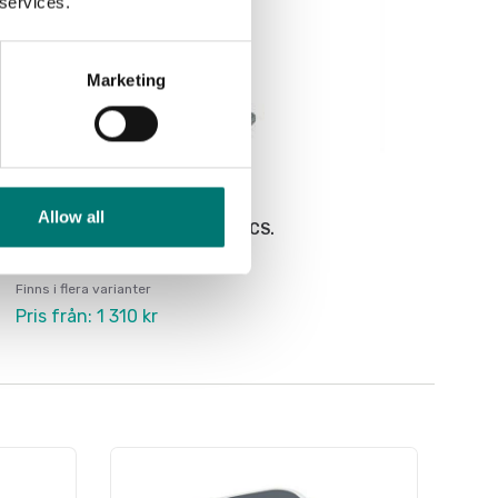
 services.
Marketing
Bordsvågar
Allow all
Pelare till Ohaus C52, C71 och CS.
Finns i flera varianter
Pris från: 1 310 kr