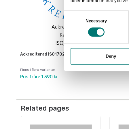
other information that you’ve
Consent
Necessary
Selection
Ackrediterad ISO17025 kalibrering
Deny
Finns i flera varianter
Pris från: 1 390 kr
Related pages