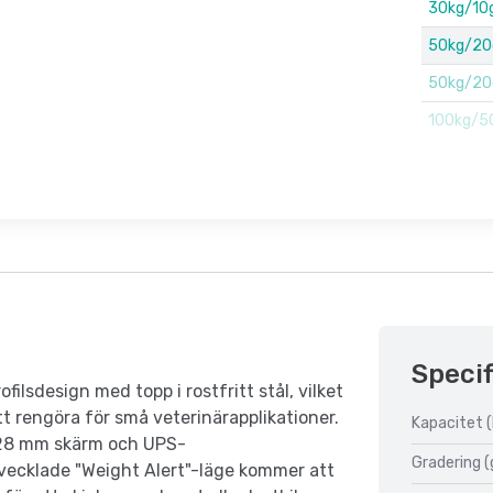
30kg/10
50kg/20
50kg/20
100kg/5
Specif
ilsdesign med topp i rostfritt stål, vilket
tt rengöra för små veterinärapplikationer.
Kapacitet (
um/28 mm skärm och UPS-
Gradering (
vecklade "Weight Alert"-läge kommer att