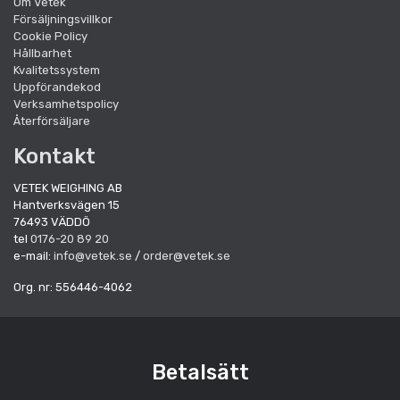
Om Vetek
Försäljningsvillkor
Cookie Policy
Hållbarhet
Kvalitetssystem
Uppförandekod
Verksamhetspolicy
Återförsäljare
Kontakt
VETEK WEIGHING AB
Hantverksvägen 15
76493 VÄDDÖ
tel
0176-20 89 20
e-mail:
info@vetek.se
/
order@vetek.se
Org. nr: 556446-4062
Betalsätt