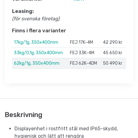
Leasing:
(för svenska företag)
Finns i flera varianter
17kg/1g, 350x400mm
FEJ 17K-4M
42 290 kr
33kg/0,1g, 350x400mm
FEJ 33K-4M
45 650 kr
62kg/1g, 350x400mm
FEJ 62K-4DM
50 490 kr
Beskrivning
Displayenhet i rostfritt stål med IP65-skydd,
hygienisk och lätt att rengöra