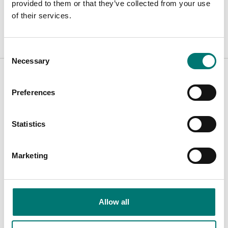
provided to them or that they’ve collected from your use
Manual FES-FEJ ENG.pdf
Ladda ner
of their services.
Consent
Necessary
Selection
Tillbehör / Reservdelar
Preferences
Visar
5
/
5
Statistics
Marketing
Allow all