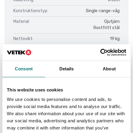
Konstruktionstyp:
Single-range-våg
Material:
Gjutjärn
Rostfritt stål
Nettovikt:
19 kg
Omgivningstemperatur:
5 °C – 35 °C
Stabiliseringstid:
3 s
Consent
Details
About
Utförande:
Batteridriven (tillval)
Nätdriven
This website uses cookies
We use cookies to personalise content and ads, to
provide social media features and to analyse our traffic.
Dokument
We also share information about your use of our site with
our social media, advertising and analytics partners who
Datasheet FES-FEJ V1.pdf
Ladda ner
may combine it with other information that you’ve