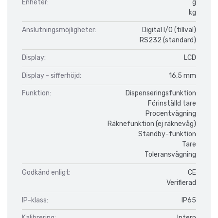
Enheter:
g
kg
Anslutningsmöjligheter:
Digital I/O (tillval)
RS232 (standard)
Display:
LCD
Display - sifferhöjd:
16,5 mm
Funktion:
Dispenseringsfunktion
Förinställd tare
Procentvägning
Räknefunktion (ej räknevåg)
Standby-funktion
Tare
Toleransvägning
Godkänd enligt:
CE
Verifierad
IP-klass:
IP65
Kalibrering:
Intern