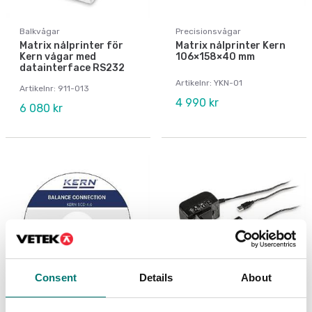
Balkvågar
Precisionsvågar
Matrix nålprinter för
Matrix nålprinter Kern
Kern vågar med
106×158×40 mm
datainterface RS232
Artikelnr: YKN-01
Artikelnr: 911-013
4 990 kr
6 080 kr
Consent
Details
About
Mätinstrument
Precisionsvågar