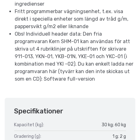
ingredienser
Fritt programmerbar vägningsenhet, t.ex. visa
direkt i speciella enheter som längd av tråd g/m,
pappersvikt g/m2 eller liknande
Obs! Individuell header data: Den fria
programvaran Kern SHM-01 kan användas för att
skriva ut 4 rubriklinjer på utskriften för skrivare
911-013, YKN-01, YKB-01N, YKE-01 och YKC-01 (i
kombination med YKI -02). Du kan enkelt ladda ner
programvaran här (tyvärr kan den inte skickas ut
som en CD): Software full-version
Specifikationer
Kapacitet (kg):
30 kg; 60 kg
Gradering (g):
1 g; 2 g