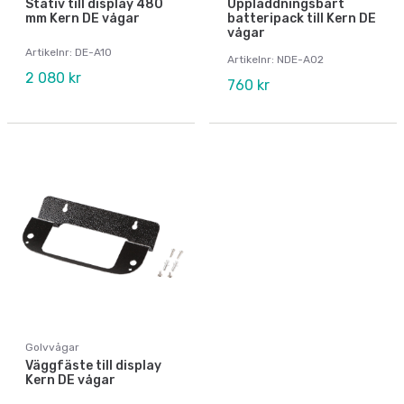
Stativ till display 480
Uppladdningsbart
mm Kern DE vågar
batteripack till Kern DE
vågar
Artikelnr: DE-A10
Artikelnr: NDE-A02
2 080 kr
760 kr
Golvvågar
Väggfäste till display
Kern DE vågar