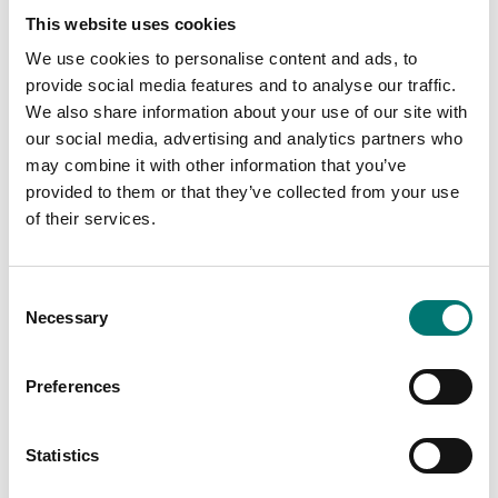
Programvara
RS-232/Bluetooth-
This website uses cookies
balansanslutning. För
adapter för trådlös
direkt överföring av
anslutning av Kern
We use cookies to personalise content and ads, to
balansdata till
vågar
provide social media features and to analyse our traffic.
Windows-program
Artikelnr: YKI-02
We also share information about your use of our site with
Artikelnr: SCD-4.0
5 120 kr
our social media, advertising and analytics partners who
3 690 kr
may combine it with other information that you’ve
provided to them or that they’ve collected from your use
of their services.
Consent
Necessary
Selection
Preferences
Statistics
Kraftmätare
Golvvågar