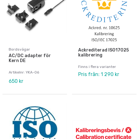
Bordsvågar
Ackrediterad ISO17025
kalibrering
AC/DC adapter för
Kern DE
Finns i flera varianter
Artikelnr: YKA-06
Pris från: 1 290 kr
650 kr