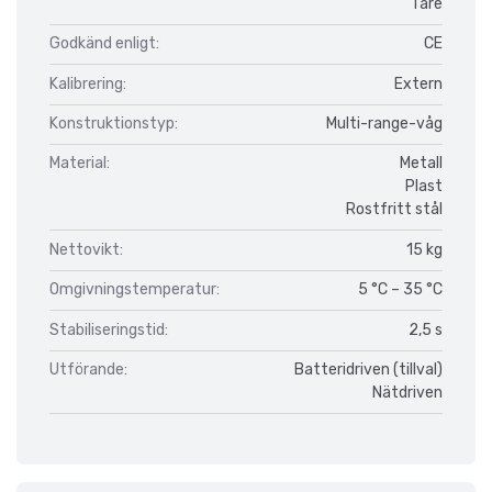
Tare
Godkänd enligt:
CE
Kalibrering:
Extern
Konstruktionstyp:
Multi-range-våg
Material:
Metall
Plast
Rostfritt stål
Nettovikt:
15 kg
Omgivningstemperatur:
5 °C – 35 °C
Stabiliseringstid:
2,5 s
Utförande:
Batteridriven (tillval)
Nätdriven