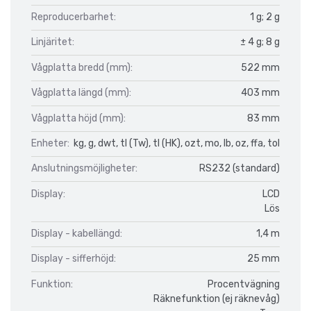
Reproducerbarhet:
1 g; 2 g
Linjäritet:
± 4 g; 8 g
Vågplatta bredd (mm):
522 mm
Vågplatta längd (mm):
403 mm
Vågplatta höjd (mm):
83 mm
Enheter:
kg, g, dwt, tl (Tw), tl (HK), ozt, mo, lb, oz, ffa, tol
Anslutningsmöjligheter:
RS232 (standard)
Display:
LCD
Lös
Display - kabellängd:
1,4 m
Display - sifferhöjd:
25 mm
Funktion:
Procentvägning
Räknefunktion (ej räknevåg)