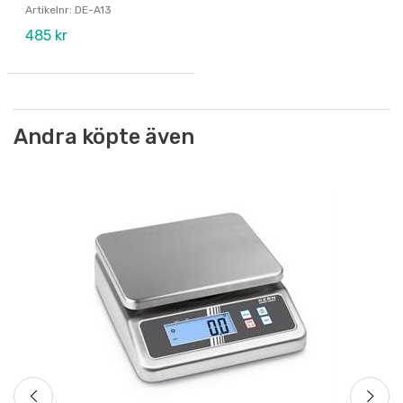
Artikelnr: DE-A13
485 kr
Andra köpte även
IS
ce
Ar
Fr