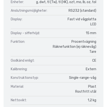
Enheter:
g, dwt, tl (Tw), tl (HK), ozt, mo, lb, oz, tol
Anslutningsmöjligheter:
RS232 (standard)
Display:
Fast vid vågplatta
LCD
Display - sifferhöjd:
15 mm
Funktion:
Procentvägning
Räknefunktion (ej räknevåg)
Tare
Godkänd enligt:
CE
Kalibrering:
Extern
Konstruktionstyp:
Single-range-våg
Material:
Plast
Rostfritt stål
Nettovikt:
1,2 kg