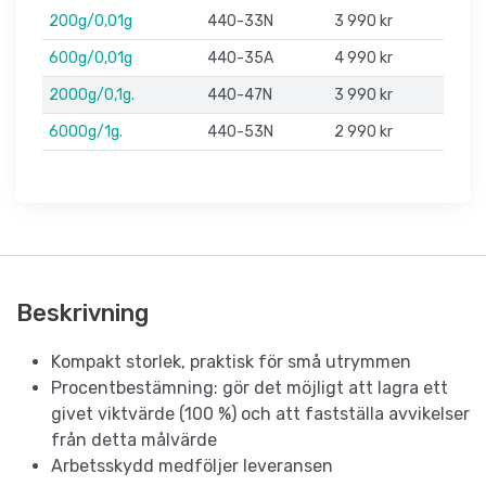
200g/0,01g
440-33N
3 990 kr
600g/0,01g
440-35A
4 990 kr
2000g/0,1g.
440-47N
3 990 kr
6000g/1g.
440-53N
2 990 kr
Beskrivning
Kompakt storlek, praktisk för små utrymmen
Procentbestämning: gör det möjligt att lagra ett
givet viktvärde (100 %) och att fastställa avvikelser
från detta målvärde
Arbetsskydd medföljer leveransen