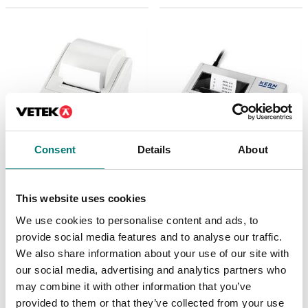
Consent
Details
About
Balkvågar
Precisionsvågar
Matrix nålprinter för
Matrix nålprinter Kern
This website uses cookies
Kern vågar med
106×158×40 mm
datainterface RS232
We use cookies to personalise content and ads, to
Artikelnr: YKN-01
Artikelnr: 911-013
provide social media features and to analyse our traffic.
4 990 kr
We also share information about your use of our site with
6 080 kr
our social media, advertising and analytics partners who
may combine it with other information that you’ve
provided to them or that they’ve collected from your use