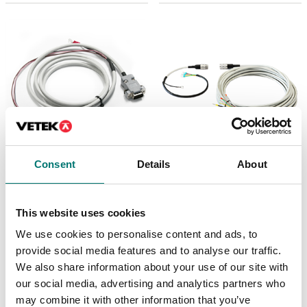
Consent
Details
About
Vågindikatorer
Lastceller
Kabel för att koppla
Kabel mellan lastcell
DFW till LP542S
och vågindikator 50 cm
skrivare
This website uses cookies
Finns i flera varianter
Artikelnr: RSCBLP
We use cookies to personalise content and ads, to
Pris från: 1 100 kr
1 529 kr
provide social media features and to analyse our traffic.
We also share information about your use of our site with
our social media, advertising and analytics partners who
may combine it with other information that you’ve