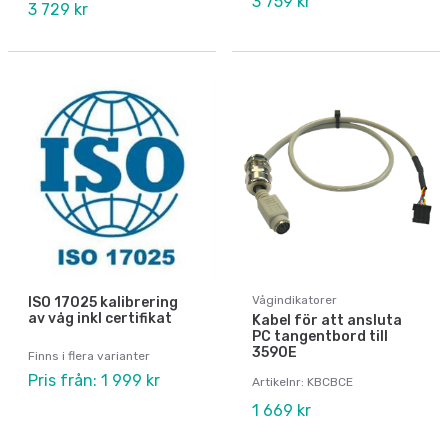
3 759 kr
3 729 kr
Vågindikatorer
ISO 17025 kalibrering
av våg inkl certifikat
Kabel för att ansluta
PC tangentbord till
3590E
Finns i flera varianter
Pris från: 1 999 kr
Artikelnr: KBCBCE
1 669 kr