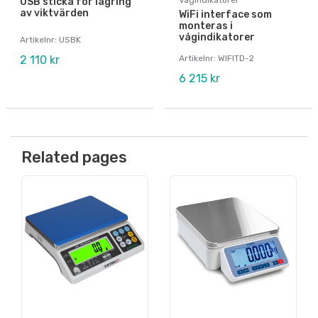
USB sticka för lagring
av viktvärden
WiFi interface som
monteras i
vågindikatorer
Artikelnr: USBK
2 110 kr
Artikelnr: WIFITD-2
6 215 kr
Related pages