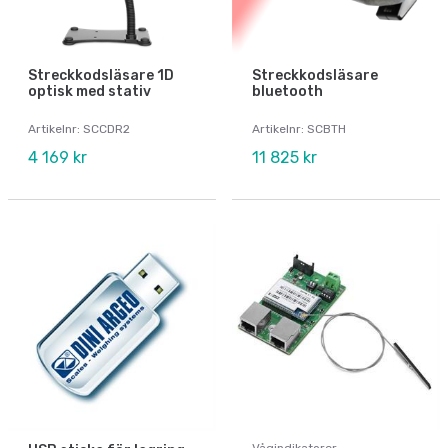
Streckkodsläsare 1D
Streckkodsläsare
optisk med stativ
bluetooth
Artikelnr: SCCDR2
Artikelnr: SCBTH
4 169 kr
11 825 kr
Vågindikatorer