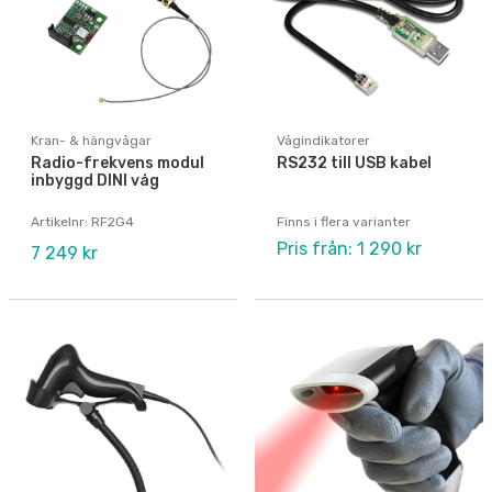
Kran- & hängvågar
Vågindikatorer
Radio-frekvens modul
RS232 till USB kabel
inbyggd DINI våg
Artikelnr: RF2G4
Finns i flera varianter
Pris från: 1 290 kr
7 249 kr