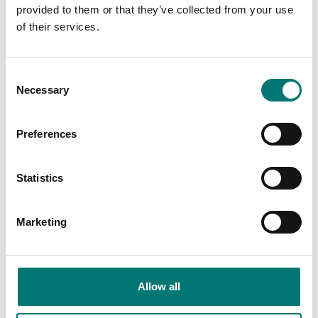
provided to them or that they’ve collected from your use
of their services.
Consent
Necessary
Selection
Preferences
Lastceller
Fordonsvågar
Kabel mellan lastcell
Mjukvara för snabb
och vågindikator 50
anpassning av touch
Statistics
cm.
screen display på 3590
Artikelnr: LCCBC
Artikelnr: DDT
Marketing
1 449 kr
5 225 kr
Allow all