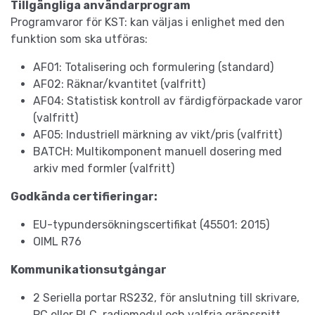
Tillgängliga användarprogram
Programvaror för KST: kan väljas i enlighet med den
funktion som ska utföras:
AF01: Totalisering och formulering (standard)
AF02: Räknar/kvantitet (valfritt)
AF04: Statistisk kontroll av färdigförpackade varor
(valfritt)
AF05: Industriell märkning av vikt/pris (valfritt)
BATCH: Multikomponent manuell dosering med
arkiv med formler (valfritt)
Godkända certifieringar:
EU-typundersökningscertifikat (45501: 2015)
OIML R76
Kommunikationsutgångar
2 Seriella portar RS232, för anslutning till skrivare,
PC eller PLC, radiomodul och valfria gränssnitt.