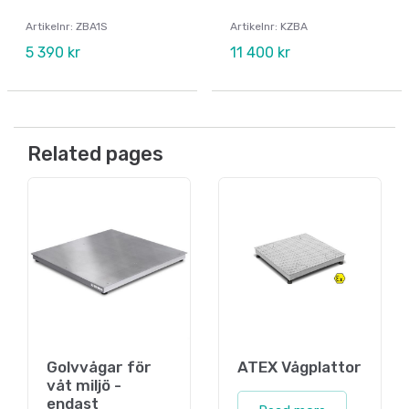
Artikelnr: ZBA1S
Artikelnr: KZBA
5 390 kr
11 400 kr
Related pages
Golvvågar för
ATEX Vågplattor
våt miljö -
endast