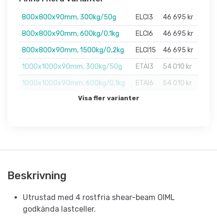
800x800x90mm, 300kg/50g
ELCI3
46 695 kr
800x800x90mm, 600kg/0,1kg
ELCI6
46 695 kr
800x800x90mm, 1500kg/0,2kg
ELCI15
46 695 kr
1000x1000x90mm, 300kg/50g
ETAI3
54 010 kr
1000x1000x90mm, 600kg/0,1kg
ETAI6
54 010 kr
Visa fler varianter
Beskrivning
Utrustad med 4 rostfria shear-beam OIML
godkända lastceller.