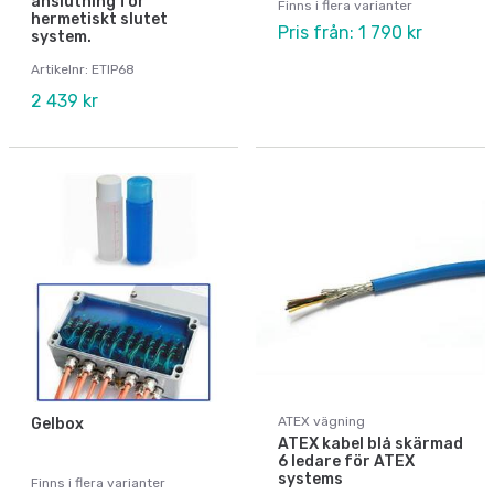
anslutning för
Finns i flera varianter
hermetiskt slutet
Pris från: 1 790 kr
system.
Artikelnr: ETIP68
2 439 kr
ATEX vägning
Gelbox
ATEX kabel blå skärmad
6 ledare för ATEX
systems
Finns i flera varianter