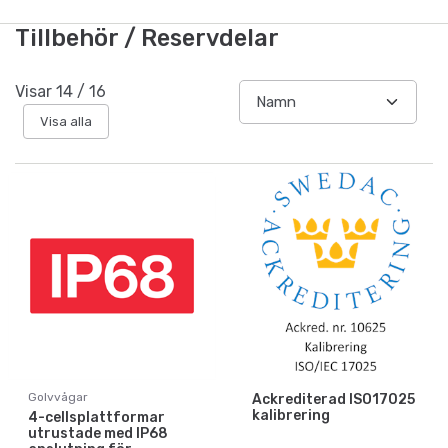
Tillbehör / Reservdelar
Visar
14
/
16
Visa alla
Golvvågar
Ackrediterad ISO17025
kalibrering
4-cellsplattformar
utrustade med IP68