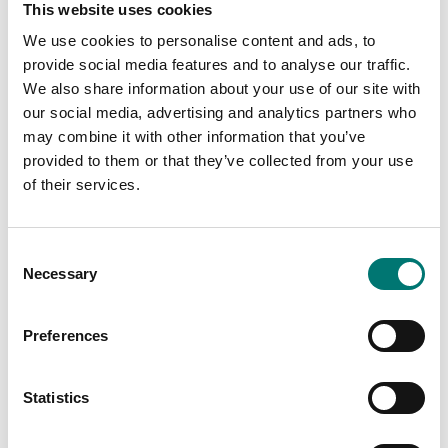
This website uses cookies
We use cookies to personalise content and ads, to
provide social media features and to analyse our traffic.
We also share information about your use of our site with
our social media, advertising and analytics partners who
may combine it with other information that you’ve
provided to them or that they’ve collected from your use
of their services.
Consent
Lastceller
Golvvågar
IP69K version för en
Kit med 4 plattor för
Necessary
Selection
lastcell
fixering på golvet i
rostfritt stål
Artikelnr: IP69KLC
Preferences
Artikelnr: ETPFI
1 199 kr
1 859 kr
Statistics