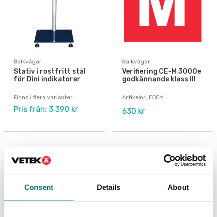
Balkvågar
Balkvågar
Stativ i rostfritt stål
Verifiering CE-M 3000e
för Dini indikatorer
godkännande klass III
Finns i flera varianter
Artikelnr: ECEM
Pris från: 3 390 kr
630 kr
Är tillbehör till
Consent
Details
About
Visar
16
/
31
Visa alla