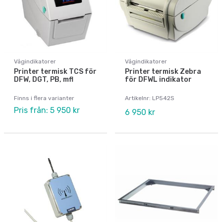
Vågindikatorer
Vågindikatorer
Printer termisk TCS för
Printer termisk Zebra
DFW, DGT, PB, mfl
för DFWL indikator
Finns i flera varianter
Artikelnr: LP542S
Pris från: 5 950 kr
6 950 kr