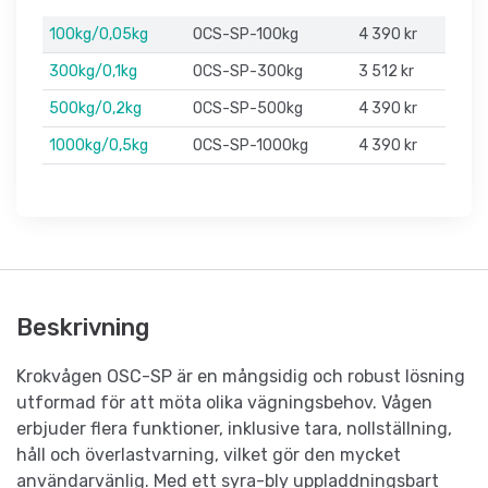
100kg/0,05kg
OCS-SP-100kg
4 390 kr
300kg/0,1kg
OCS-SP-300kg
3 512 kr
500kg/0,2kg
OCS-SP-500kg
4 390 kr
1000kg/0,5kg
OCS-SP-1000kg
4 390 kr
Beskrivning
Krokvågen OSC-SP är en mångsidig och robust lösning
utformad för att möta olika vägningsbehov. Vågen
erbjuder flera funktioner, inklusive tara, nollställning,
håll och överlastvarning, vilket gör den mycket
användarvänlig. Med ett syra-bly uppladdningsbart