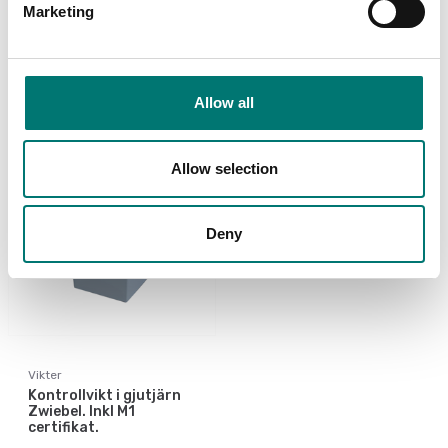
certifikat.
certifikat.
Marketing
Finns i flera varianter
Finns i flera varianter
Pris från: Kontakta
Pris från: Kontakta
oss för pris
oss för pris
Allow all
Allow selection
Deny
Vikter
Kontrollvikt i gjutjärn
Zwiebel. Inkl M1
certifikat.