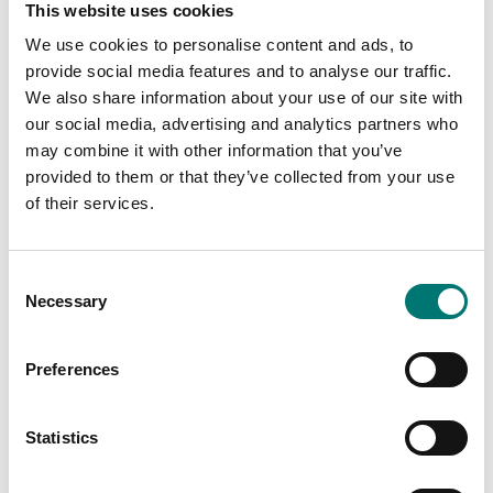
Kontrollvikt i gjutjärn
Kontrollvikt i gjutjärn
This website uses cookies
Zwiebel. Inkl M1-2
Zwiebel. Inkl M2
certifikat.
certifikat.
We use cookies to personalise content and ads, to
Finns i flera varianter
Finns i flera varianter
provide social media features and to analyse our traffic.
Pris från: Kontakta
Pris från: Kontakta
We also share information about your use of our site with
oss för pris
oss för pris
our social media, advertising and analytics partners who
may combine it with other information that you’ve
provided to them or that they’ve collected from your use
of their services.
Consent
Necessary
Selection
Preferences
Statistics
Vikter
Vikter
Kontrollvikt i gjutjärn
Kontrollvikt i gjutjärn
Zwiebel. Inkl M2-3
Zwiebel. Inkl M3