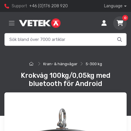
Support
+46 (0)176 208 920
Language
0
Kran- & hängvågar
5-300 kg
Krokvåg 100kg/0,05kg med
bluetooth för Android