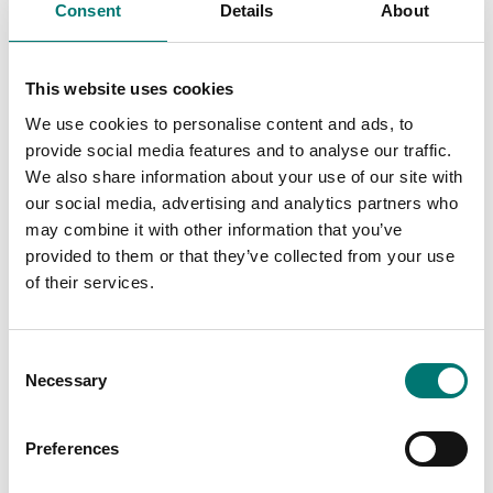
Consent
Details
About
Krokvåg OCS-SP med
bluetooth för Android
Finns i flera varianter
This website uses cookies
Pris från: 3 512 kr
We use cookies to personalise content and ads, to
provide social media features and to analyse our traffic.
We also share information about your use of our site with
our social media, advertising and analytics partners who
Related pages
may combine it with other information that you’ve
provided to them or that they’ve collected from your use
of their services.
Consent
Necessary
Selection
Preferences
Tillbehör
Vetek