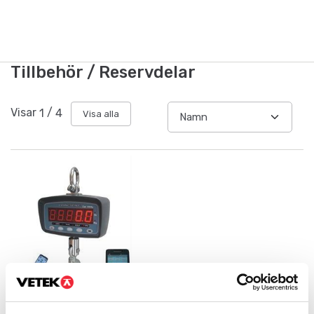
Tillbehör / Reservdelar
Visar
1
/
4
Visa alla
Kran- & hängvågar